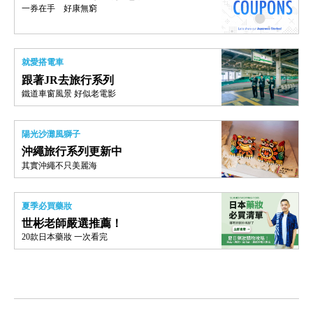
一券在手 好康無窮
就愛搭電車
跟著JR去旅行系列
鐵道車窗風景 好似老電影
陽光沙灘風獅子
沖繩旅行系列更新中
其實沖繩不只美麗海
夏季必買藥妝
世彬老師嚴選推薦！
20款日本藥妝 一次看完