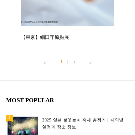
【東京】細田守原點展
【東京】
已！
1
5
|
MOST POPULAR
2025 일본 불꽃놀이 축제 총정리｜지역별
일정과 장소 정보