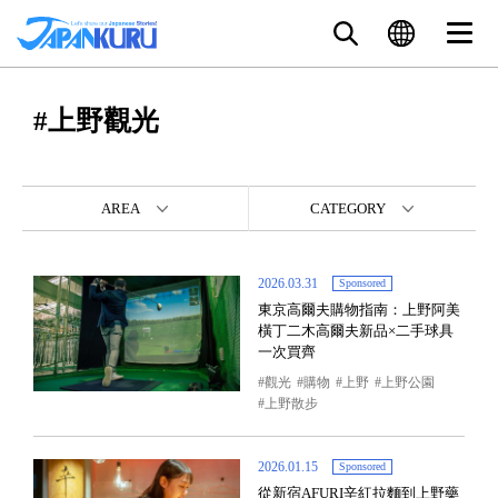
#上野觀光
AREA
CATEGORY
2026.03.31
Sponsored
東京高爾夫購物指南：上野阿美
橫丁二木高爾夫新品×二手球具
一次買齊
觀光
購物
上野
上野公園
上野散步
2026.01.15
Sponsored
從新宿AFURI辛紅拉麵到上野藥