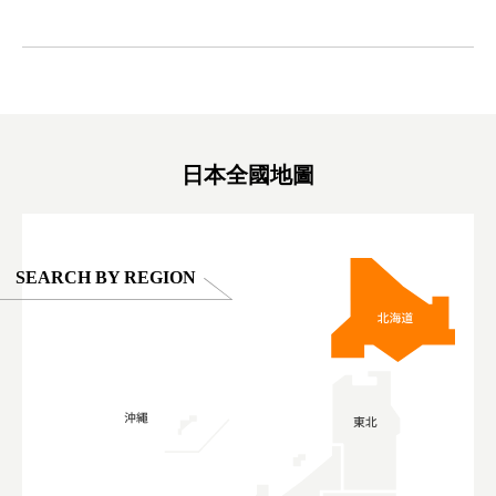
ink in bio)
만한곳 #도쿄여행 #가족여행 #東京旅遊 #東
#preworko
ex #kyoto
京親子景點 #日本動物互動體驗 #水豚泡澡 #
#japan
東京巨蛋城 #เที่ยวญี่ปุ่น2025 #ที่เที่ยว
#오타니쇼
on view of
ครอบครัว #สวนสัตว์ในร่ม #TokyoDomeCity
本旅遊 #運
oto ®
#anitouchtokyodome
ญี่ปุ่น #เ
#ผลิตภัณฑ์
日本全國地圖
SEARCH BY REGION