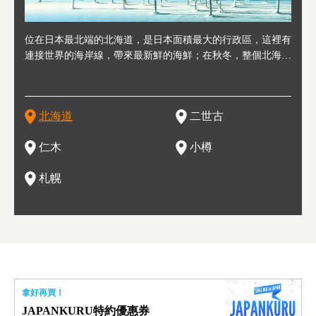
連人情
位在日本最北端的北海道，是日本面積最大的行政區，這裡有
位於北海道西邊，從札幌或新千歲機場出發約2小時車程，是
位於北海道西南部，距離小樽約30分鐘車程，是個坐擁好山好
位於北海道西部，距離札幌站約30分鐘車程。在19～20世紀前
位於北海道西南部的政經都市和交通樞紐，附近有新千歲機場
東北
位於
位於
座落
輪，方
連接世界的海岸線，帶來最新鮮的海鮮；在秋冬，整個北海道
日本代表性的國際級滑雪聖地，在海外也非常有名。其中最為
水好空氣等自然環境，因而種了很多水果的小鎮。櫻桃、葡萄
半，作為貿易港和鯡魚漁港而繁榮起來。當年的舊建築與倉庫
，連結東京、大阪等日本國內大城市及海外各大城市。每年2
峽相
冬天
大區
形民
為台灣
只剩一種顏色，無際的白雪與溫泉；到春夏，則是由五顏六色
人津津樂道的，是擁有世界頂級的「粉雪」雪質，無論是滑雪
、小番茄等，都是當地水果栽培的主角。而最近由於新開設了
，如今在小樽運河沿岸可見，並成為了北海道的代表觀光景點
月，在大通公園舉辦的「札幌雪祭」是聞名海外的北海道重要
聞名
有很
，且
大祭
在這裡
的薰衣草和花卉交織而成的花海。地大物博的北海道．物產豐
新手還是高手都為之著迷，回流客源絡繹不絕。不僅如此，畢
葡萄酒酒莊，作為能品酒嚐美食之所，也越來越有人氣。和隔
。正因曾作為漁港繁榮，小樽的海鮮壽司可是出了名的。市內
活動。由於以拉麵、成吉思汗烤肉、湯咖哩為代表美食，還有
岩手
亦人
則是
燈祭
上最大
饒，擁有香濃醇厚的牛乳和奶製品，以及自然壯麗的景致，北
竟是在北海道，當然少不了吃美食和泡溫泉這樣的旅遊體驗，
壁的余市一樣，望能發展為「酒莊觀光」小鎮，在這裏能走訪
擁有上百家壽司店，還有一條壽司店聚集的壽司街呢。
新鮮的海鮮丼、壽司等北海道物產及料理，都可以在這裡嚐到
名城
」之
東北
中之
北海道
二世古
海道的魅力，需要你用一年四季來體會。
這也是新雪谷（二世谷）受歡迎的原因之一。
葡萄園、觀摩葡萄酒釀造、遇見釀酒師，並感受當地的自然風
，因此也被稱為「食之寶庫」。
祭、
釜等
門地
名度
情與人文。
結天
一的
還有
點也
仁木
小樽
現。
札幌
拿好再買！
JAPANKURU特約優惠券