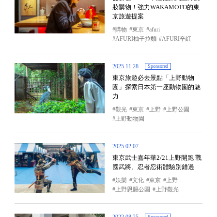
妝購物！強力WAKAMOTO的東
京旅遊提案
購物
東京
afuri
AFURI柚子拉麵
AFURI辛紅
2025.11.28
Sponsored
東京旅遊必去景點「上野動物
園」探索日本第一座動物園的魅
力
觀光
東京
上野
上野公園
上野動物園
2025.02.07
東京武士嘉年華2/21上野開跑 戰
國武將、忍者忍術體驗別錯過
娛樂
文化
東京
上野
上野恩賜公園
上野觀光
Sponsored