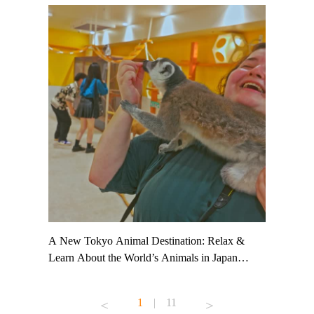
t TeamLab
A New Tokyo Animal Destination: Relax &
Shohei Oh
ng their
Learn About the World’s Animals in Japan
Other Jap
t to
#pr #japankuru #anitouch #anitouchtokyodome
From Kow
o see it for
#capybara #capybaracafe #animalcafe #tokyotrip
#pr #japa
1
|
11
#japantrip #카피바라 #애니터치 #아이와가볼
#kowa #sy