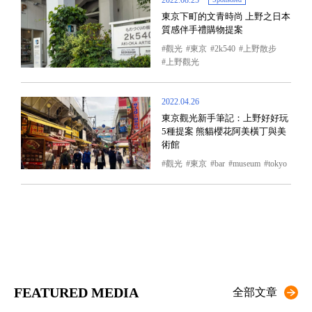
2022.08.25
東京下町的文青時尚 上野之日本
質感伴手禮購物提案
觀光
東京
2k540
上野散步
上野觀光
2022.04.26
東京觀光新手筆記：上野好好玩
5種提案 熊貓櫻花阿美橫丁與美
術館
觀光
東京
bar
museum
tokyo
FEATURED MEDIA
全部文章