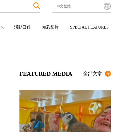
中文繁體
English
Bahasa Indonesia
O
活動日程
精彩影片
SPECIAL FEATURES
Français
한국어
中國
娛樂
九州
中文简体
四國
觀光
沖繩
中文繁體
ไทย
FEATURED MEDIA
Tiếng Việt
全部文章
日本語