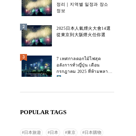
정리｜지역별 일정과 장소
정보
2025日本人氣煙火大會14選
從東京到大阪煙火任你選
7 เทศกาลดอกไม้ไฟสุด
อลังการทั่วญี่ปุ่น เดือน
กรกฎาคม 2025 ที่ห้ามพลาด!
POPULAR TAGS
日本旅遊
日本
東京
日本購物