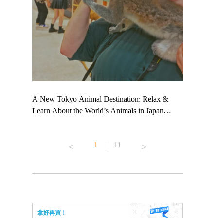
 TeamLab
A New Tokyo Animal Destination: Relax &
Shohei Oht
ng their
Learn About the World’s Animals in Japan
Other Japa
t to
#pr #japankuru #anitouch #anitouchtokyodome
From Kow
 see it for
#capybara #capybaracafe #animalcafe #tokyotrip
#pr #japan
1
|
11
#japantrip #카피바라 #애니터치 #아이와가볼
#kowa #sy
ink in bio)
만한곳 #도쿄여행 #가족여행 #東京旅遊 #東
#preworkou
ex #kyoto
京親子景點 #日本動物互動體驗 #水豚泡澡 #
#japan
東京巨蛋城 #เที่ยวญี่ปุ่น2025 #ที่เที่ยว
#오타니쇼
n view of
ครอบครัว #สวนสัตว์ในร่ม #TokyoDomeCity
本旅遊 #運
to ®
#anitouchtokyodome
ญี่ปุ่น #เ
拿好再買！
#ผลิตภัณฑ์