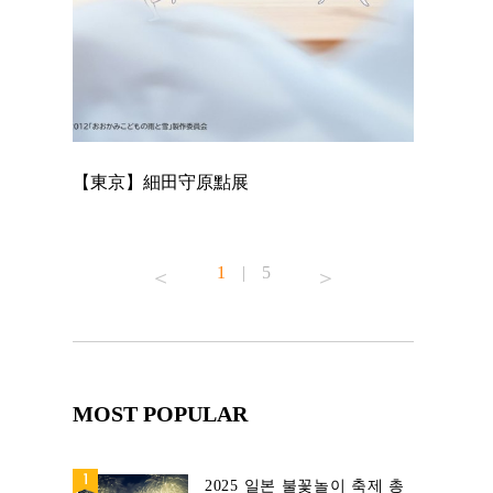
【東京】細田守原點展
【東京】「
已！
1
|
5
MOST POPULAR
2025 일본 불꽃놀이 축제 총