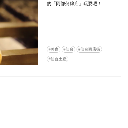
的「阿部蒲鉾店」玩耍吧！
美食
仙台
仙台商店街
Ready to see TeamLab in Kyoto!? At
仙台土產
Biovortex Kyoto, the collective is taki
acclaimed immersive art and bringing i
Japan's ancient capital. We can't wait to
ourselves this autumn!
>> Find out more at Japankuru.com! (l
#japankuru #teamlab #teamlabbiovort
#kyototrip #japantravel #artnews
Photos courtesy of teamLab, Exhibitio
teamLab Biovortex Kyoto, 2025, Kyo
teamLab, courtesy Pace Gallery