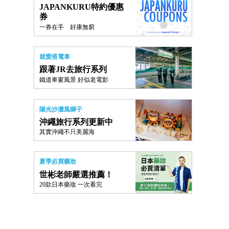
JAPANKURU特約優惠
券
一券在手 好康無窮
就愛搭電車
跟著JR去旅行系列
鐵道車窗風景 好似老電影
陽光沙灘風獅子
沖繩旅行系列更新中
其實沖繩不只美麗海
夏季必買藥妝
世彬老師嚴選推薦！
20款日本藥妝 一次看完