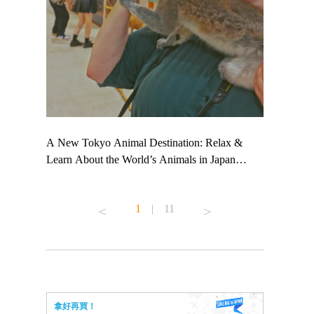
 TeamLab
A New Tokyo Animal Destination: Relax &
Shohei Oht
ng their
Learn About the World’s Animals in Japan
Other Japa
t to
#pr #japankuru #anitouch #anitouchtokyodome
From Kow
 see it for
#capybara #capybaracafe #animalcafe #tokyotrip
#pr #japan
1
|
11
#japantrip #카피바라 #애니터치 #아이와가볼
#kowa #sy
ink in bio)
만한곳 #도쿄여행 #가족여행 #東京旅遊 #東
#preworkou
ex #kyoto
京親子景點 #日本動物互動體驗 #水豚泡澡 #
#japan
東京巨蛋城 #เที่ยวญี่ปุ่น2025 #ที่เที่ยว
#오타니쇼
n view of
ครอบครัว #สวนสัตว์ในร่ม #TokyoDomeCity
本旅遊 #運
to ®
#anitouchtokyodome
ญี่ปุ่น #เ
拿好再買！
#ผลิตภัณฑ์