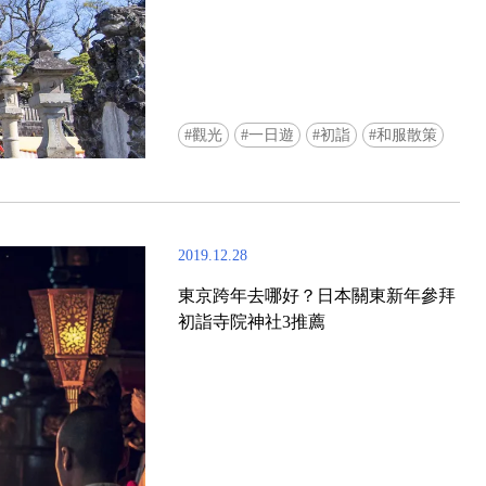
觀光
一日遊
初詣
和服散策
2019.12.28
東京跨年去哪好？日本關東新年參拜
初詣寺院神社3推薦