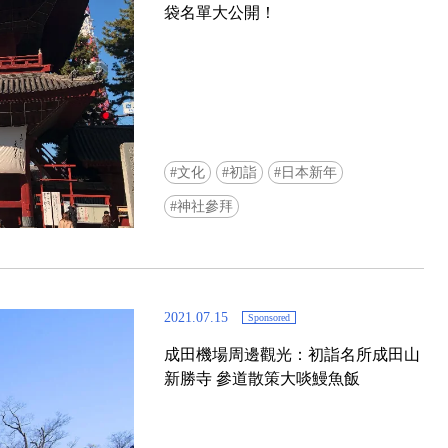
袋名單大公開！
文化
初詣
日本新年
Ready to see TeamLab in Kyoto!? At
神社參拜
Biovortex Kyoto, the collective is taki
acclaimed immersive art and bringing i
Japan's ancient capital. We can't wait to
ourselves this autumn!
2021.07.15
Sponsored
>> Find out more at Japankuru.com! (l
#japankuru #teamlab #teamlabbiovort
成田機場周邊觀光：初詣名所成田山
#kyototrip #japantravel #artnews
新勝寺 參道散策大啖鰻魚飯
Photos courtesy of teamLab, Exhibitio
teamLab Biovortex Kyoto, 2025, Kyo
teamLab, courtesy Pace Gallery