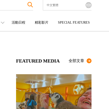
中文繁體
English
Bahasa Indonesia
O
活動日程
精彩影片
SPECIAL FEATURES
Français
한국어
中國
娛樂
九州
中文简体
四國
觀光
沖繩
中文繁體
ไทย
FEATURED MEDIA
Tiếng Việt
全部文章
日本語