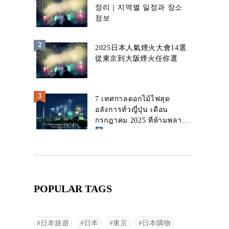
정리｜지역별 일정과 장소
정보
2025日本人氣煙火大會14選
從東京到大阪煙火任你選
7 เทศกาลดอกไม้ไฟสุด
อลังการทั่วญี่ปุ่น เดือน
กรกฎาคม 2025 ที่ห้ามพลาด!
POPULAR TAGS
日本旅遊
日本
東京
日本購物