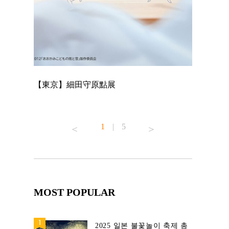
【東京】細田守原點展
【東京】「
已！
1
|
5
MOST POPULAR
2025 일본 불꽃놀이 축제 총