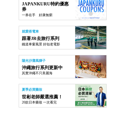
JAPANKURU特約優惠
券
一券在手 好康無窮
就愛搭電車
跟著JR去旅行系列
鐵道車窗風景 好似老電影
陽光沙灘風獅子
沖繩旅行系列更新中
其實沖繩不只美麗海
夏季必買藥妝
世彬老師嚴選推薦！
20款日本藥妝 一次看完