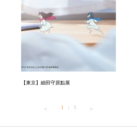
【東京】細田守原點展
【東京】
已！
1
5
|