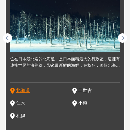
連人情
位在日本最北端的北海道，是日本面積最大的行政區，這裡有
位於北海道西邊，從札幌或新千歲機場出發約2小時車程，是
位於北海道西南部，距離小樽約30分鐘車程，是個坐擁好山好
位於北海道西部，距離札幌站約30分鐘車程。在19～20世紀前
位於北海道西南部的政經都市和交通樞紐，附近有新千歲機場
東北
位於
位於
座落
輪，方
連接世界的海岸線，帶來最新鮮的海鮮；在秋冬，整個北海道
日本代表性的國際級滑雪聖地，在海外也非常有名。其中最為
水好空氣等自然環境，因而種了很多水果的小鎮。櫻桃、葡萄
半，作為貿易港和鯡魚漁港而繁榮起來。當年的舊建築與倉庫
，連結東京、大阪等日本國內大城市及海外各大城市。每年2
峽相
冬天
大區
形民
為台灣
只剩一種顏色，無際的白雪與溫泉；到春夏，則是由五顏六色
人津津樂道的，是擁有世界頂級的「粉雪」雪質，無論是滑雪
、小番茄等，都是當地水果栽培的主角。而最近由於新開設了
，如今在小樽運河沿岸可見，並成為了北海道的代表觀光景點
月，在大通公園舉辦的「札幌雪祭」是聞名海外的北海道重要
聞名
有很
，且
大祭
在這裡
的薰衣草和花卉交織而成的花海。地大物博的北海道．物產豐
新手還是高手都為之著迷，回流客源絡繹不絕。不僅如此，畢
葡萄酒酒莊，作為能品酒嚐美食之所，也越來越有人氣。和隔
。正因曾作為漁港繁榮，小樽的海鮮壽司可是出了名的。市內
活動。由於以拉麵、成吉思汗烤肉、湯咖哩為代表美食，還有
岩手
亦人
則是
燈祭
上最大
饒，擁有香濃醇厚的牛乳和奶製品，以及自然壯麗的景致，北
竟是在北海道，當然少不了吃美食和泡溫泉這樣的旅遊體驗，
壁的余市一樣，望能發展為「酒莊觀光」小鎮，在這裏能走訪
擁有上百家壽司店，還有一條壽司店聚集的壽司街呢。
新鮮的海鮮丼、壽司等北海道物產及料理，都可以在這裡嚐到
名城
」之
東北
中之
北海道
二世古
海道的魅力，需要你用一年四季來體會。
這也是新雪谷（二世谷）受歡迎的原因之一。
葡萄園、觀摩葡萄酒釀造、遇見釀酒師，並感受當地的自然風
，因此也被稱為「食之寶庫」。
祭、
釜等
門地
名度
情與人文。
結天
一的
還有
點也
仁木
小樽
現。
札幌