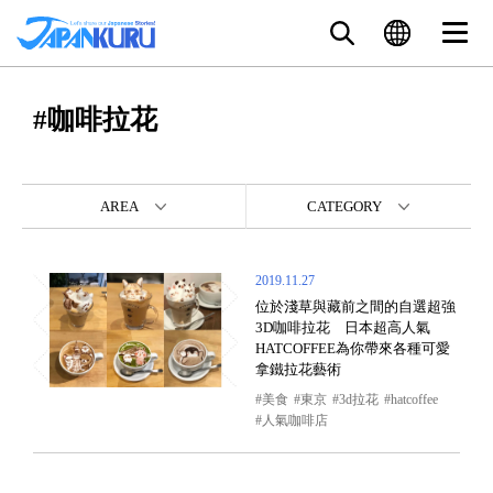
#咖啡拉花
AREA
CATEGORY
2019.11.27
位於淺草與藏前之間的自選超強
3D咖啡拉花 日本超高人氣
HATCOFFEE為你帶來各種可愛
拿鐵拉花藝術
美食
東京
3d拉花
hatcoffee
人氣咖啡店