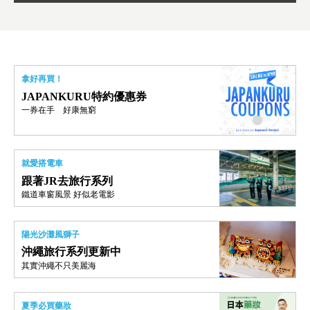
拿好再買！
JAPANKURU特約優惠券
一券在手 好康無窮
就愛搭電車
跟著JR去旅行系列
鐵道車窗風景 好似老電影
陽光沙灘風獅子
沖繩旅行系列更新中
其實沖繩不只美麗海
夏季必買藥妝