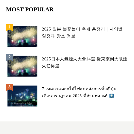
MOST POPULAR
2025 일본 불꽃놀이 축제 총정리｜지역별
일정과 장소 정보
2025日本人氣煙火大會14選 從東京到大阪煙
火任你選
7 เทศกาลดอกไม้ไฟสุดอลังการทั่วญี่ปุ่น
เดือนกรกฎาคม 2025 ที่ห้ามพลาด!