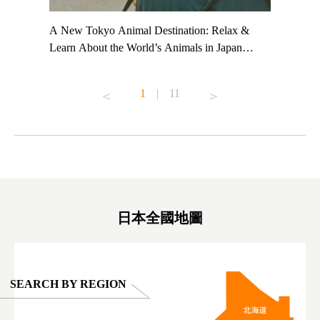
t TeamLab
A New Tokyo Animal Destination: Relax &
Shohei Oh
ng their
Learn About the World’s Animals in Japan
Other Jap
t to
#pr #japankuru #anitouch #anitouchtokyodome
From Kow
o see it for
#capybara #capybaracafe #animalcafe #tokyotrip
#pr #japa
1
|
11
#japantrip #카피바라 #애니터치 #아이와가볼
#kowa #sy
ink in bio)
만한곳 #도쿄여행 #가족여행 #東京旅遊 #東
#preworko
ex #kyoto
京親子景點 #日本動物互動體驗 #水豚泡澡 #
#japan
東京巨蛋城 #เที่ยวญี่ปุ่น2025 #ที่เที่ยว
#오타니쇼
on view of
ครอบครัว #สวนสัตว์ในร่ม #TokyoDomeCity
本旅遊 #運
oto ®
#anitouchtokyodome
ญี่ปุ่น #เ
#ผลิตภัณฑ์
日本全國地圖
SEARCH BY REGION