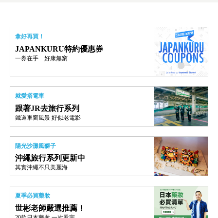
拿好再買！
JAPANKURU特約優惠券
一券在手 好康無窮
就愛搭電車
跟著JR去旅行系列
鐵道車窗風景 好似老電影
陽光沙灘風獅子
沖繩旅行系列更新中
其實沖繩不只美麗海
夏季必買藥妝
世彬老師嚴選推薦！
20款日本藥妝 一次看完