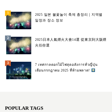
2025 일본 불꽃놀이 축제 총정리｜지역별
일정과 장소 정보
2025日本人氣煙火大會14選 從東京到大阪煙
火任你選
7 เทศกาลดอกไม้ไฟสุดอลังการทั่วญี่ปุ่น
เดือนกรกฎาคม 2025 ที่ห้ามพลาด!
POPULAR TAGS