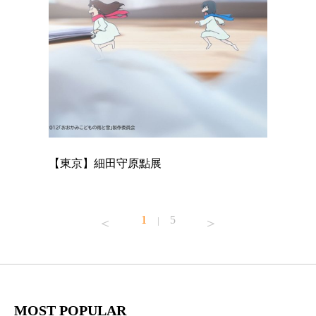
【東京】細田守原點展
【東京】
已！
1
5
|
MOST POPULAR