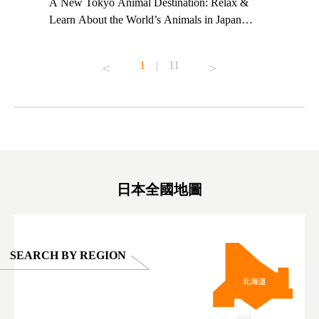
t TeamLab
A New Tokyo Animal Destination: Relax &
Shohei Oh
ng their
Learn About the World’s Animals in Japan
Other Jap
t to
#pr #japankuru #anitouch #anitouchtokyodome
From Kow
o see it for
#capybara #capybaracafe #animalcafe #tokyotrip
#pr #japa
1
|
11
#japantrip #카피바라 #애니터치 #아이와가볼
#kowa #sy
ink in bio)
만한곳 #도쿄여행 #가족여행 #東京旅遊 #東
#preworko
ex #kyoto
京親子景點 #日本動物互動體驗 #水豚泡澡 #
#japan
東京巨蛋城 #เที่ยวญี่ปุ่น2025 #ที่เที่ยว
#오타니쇼
on view of
ครอบครัว #สวนสัตว์ในร่ม #TokyoDomeCity
本旅遊 #運
oto ®
#anitouchtokyodome
ญี่ปุ่น #เ
#ผลิตภัณฑ์
日本全國地圖
SEARCH BY REGION