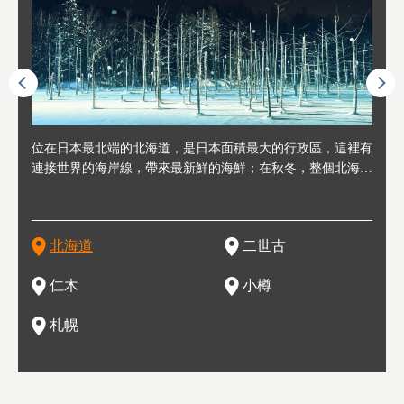
連人情
位在日本最北端的北海道，是日本面積最大的行政區，這裡有
位於北海道西邊，從札幌或新千歲機場出發約2小時車程，是
位於北海道西南部，距離小樽約30分鐘車程，是個坐擁好山好
位於北海道西部，距離札幌站約30分鐘車程。在19～20世紀前
位於北海道西南部的政經都市和交通樞紐，附近有新千歲機場
東北
位於
位於
座落
輪，方
連接世界的海岸線，帶來最新鮮的海鮮；在秋冬，整個北海道
日本代表性的國際級滑雪聖地，在海外也非常有名。其中最為
水好空氣等自然環境，因而種了很多水果的小鎮。櫻桃、葡萄
半，作為貿易港和鯡魚漁港而繁榮起來。當年的舊建築與倉庫
，連結東京、大阪等日本國內大城市及海外各大城市。每年2
峽相
冬天
大區
形民
為台灣
只剩一種顏色，無際的白雪與溫泉；到春夏，則是由五顏六色
人津津樂道的，是擁有世界頂級的「粉雪」雪質，無論是滑雪
、小番茄等，都是當地水果栽培的主角。而最近由於新開設了
，如今在小樽運河沿岸可見，並成為了北海道的代表觀光景點
月，在大通公園舉辦的「札幌雪祭」是聞名海外的北海道重要
聞名
有很
，且
大祭
在這裡
的薰衣草和花卉交織而成的花海。地大物博的北海道．物產豐
新手還是高手都為之著迷，回流客源絡繹不絕。不僅如此，畢
葡萄酒酒莊，作為能品酒嚐美食之所，也越來越有人氣。和隔
。正因曾作為漁港繁榮，小樽的海鮮壽司可是出了名的。市內
活動。由於以拉麵、成吉思汗烤肉、湯咖哩為代表美食，還有
岩手
亦人
則是
燈祭
上最大
饒，擁有香濃醇厚的牛乳和奶製品，以及自然壯麗的景致，北
竟是在北海道，當然少不了吃美食和泡溫泉這樣的旅遊體驗，
壁的余市一樣，望能發展為「酒莊觀光」小鎮，在這裏能走訪
擁有上百家壽司店，還有一條壽司店聚集的壽司街呢。
新鮮的海鮮丼、壽司等北海道物產及料理，都可以在這裡嚐到
名城
」之
東北
中之
北海道
二世古
海道的魅力，需要你用一年四季來體會。
這也是新雪谷（二世谷）受歡迎的原因之一。
葡萄園、觀摩葡萄酒釀造、遇見釀酒師，並感受當地的自然風
，因此也被稱為「食之寶庫」。
祭、
釜等
門地
名度
情與人文。
結天
一的
還有
點也
仁木
小樽
現。
札幌