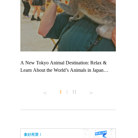
 TeamLab
A New Tokyo Animal Destination: Relax &
Shohei Oht
ng their
Learn About the World’s Animals in Japan
Other Japa
t to
#pr #japankuru #anitouch #anitouchtokyodome
From Kow
 see it for
#capybara #capybaracafe #animalcafe #tokyotrip
#pr #japan
1
|
11
#japantrip #카피바라 #애니터치 #아이와가볼
#kowa #sy
ink in bio)
만한곳 #도쿄여행 #가족여행 #東京旅遊 #東
#preworkou
ex #kyoto
京親子景點 #日本動物互動體驗 #水豚泡澡 #
#japan
東京巨蛋城 #เที่ยวญี่ปุ่น2025 #ที่เที่ยว
#오타니쇼
n view of
ครอบครัว #สวนสัตว์ในร่ม #TokyoDomeCity
本旅遊 #運
to ®
#anitouchtokyodome
ญี่ปุ่น #เ
拿好再買！
#ผลิตภัณฑ์