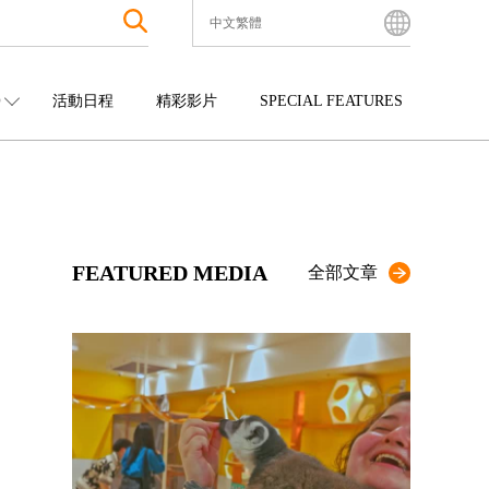
中文繁體
English
Bahasa Indonesia
O
活動日程
精彩影片
SPECIAL FEATURES
Français
한국어
中國
娛樂
九州
中文简体
四國
觀光
沖繩
中文繁體
ไทย
FEATURED MEDIA
Tiếng Việt
全部文章
日本語