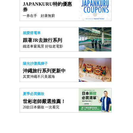
JAPANKURU特約優惠
券
一券在手 好康無窮
就愛搭電車
跟著JR去旅行系列
鐵道車窗風景 好似老電影
陽光沙灘風獅子
沖繩旅行系列更新中
其實沖繩不只美麗海
夏季必買藥妝
世彬老師嚴選推薦！
20款日本藥妝 一次看完