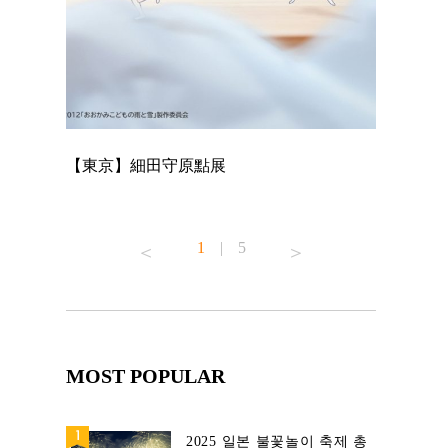
【東京】細田守原點展
【東京】「
已！
1
|
5
MOST POPULAR
2025 일본 불꽃놀이 축제 총