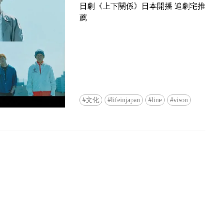
日劇《上下關係》日本開播 追劇宅推
薦
Ready to see TeamLab in Kyoto!? At
文化
lifeinjapan
line
vison
Biovortex Kyoto, the collective is taki
acclaimed immersive art and bringing i
Japan's ancient capital. We can't wait to
ourselves this autumn!
>> Find out more at Japankuru.com! (l
#japankuru #teamlab #teamlabbiovort
#kyototrip #japantravel #artnews
Photos courtesy of teamLab, Exhibitio
teamLab Biovortex Kyoto, 2025, Kyo
teamLab, courtesy Pace Gallery