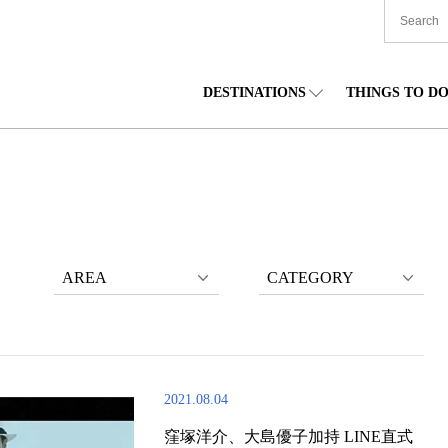
DESTINATIONS
THINGS TO D
TIONWIDE
美食
東北
住宿
中部
海道
購物
關東
文化
關西
AREA
CATEGORY
2021.08.04
窪塚洋介、大島優子加持 LINE直式