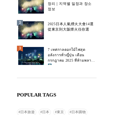
정리｜지역별 일정과 장소
정보
2025日本人氣煙火大會14選
從東京到大阪煙火任你選
7 เทศกาลดอกไม้ไฟสุด
อลังการทั่วญี่ปุ่น เดือน
กรกฎาคม 2025 ที่ห้ามพลาด!
POPULAR TAGS
日本旅遊
日本
東京
日本購物