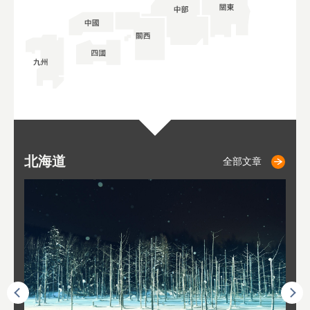
北海道
二世古
仁木
小樽
札幌
東
山
福
秋
全部文章
全部文章
全部文章
全部文章
全部文章