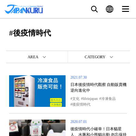
#後疫情時代
AREA
CATEGORY
2021.07.30
日本後疫情時代觀察 自動販賣機
逆向進化中
文化
lifeinjapan
冷凍食品
後疫情時代
2020.07.01
後疫情時代小確幸！日本貓星
人、水豚和小熊貓出動 勿忘保持