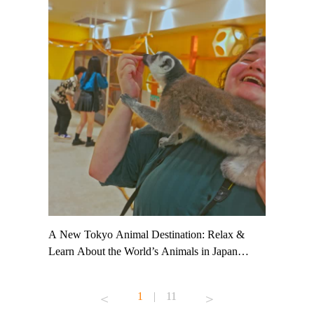
t TeamLab
A New Tokyo Animal Destination: Relax &
Shohei Oh
ng their
Learn About the World’s Animals in Japan
Other Jap
t to
#pr #japankuru #anitouch #anitouchtokyodome
From Kow
o see it for
#capybara #capybaracafe #animalcafe #tokyotrip
#pr #japa
1
|
11
#japantrip #카피바라 #애니터치 #아이와가볼
#kowa #sy