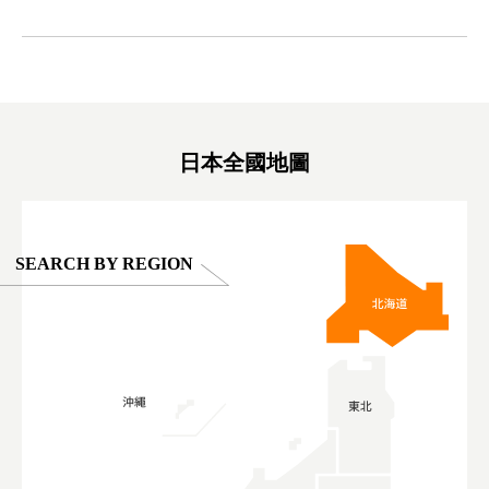
ink in bio)
만한곳 #도쿄여행 #가족여행 #東京旅遊 #東
#preworko
ex #kyoto
京親子景點 #日本動物互動體驗 #水豚泡澡 #
#japan
東京巨蛋城 #เที่ยวญี่ปุ่น2025 #ที่เที่ยว
#오타니쇼
on view of
ครอบครัว #สวนสัตว์ในร่ม #TokyoDomeCity
本旅遊 #運
oto ®
#anitouchtokyodome
ญี่ปุ่น #เ
#ผลิตภัณฑ์
日本全國地圖
SEARCH BY REGION