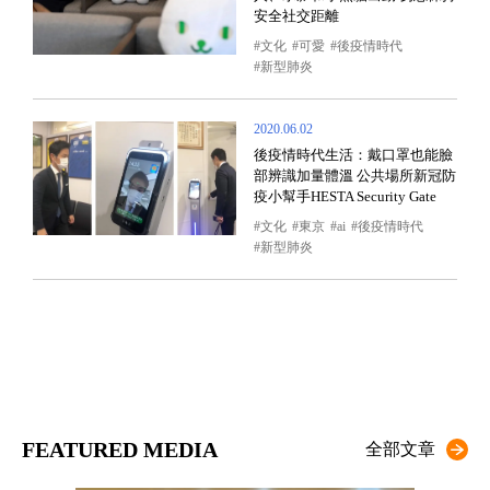
安全社交距離
文化
可愛
後疫情時代
新型肺炎
2020.06.02
後疫情時代生活：戴口罩也能臉
部辨識加量體溫 公共場所新冠防
疫小幫手HESTA Security Gate
文化
東京
ai
後疫情時代
新型肺炎
FEATURED MEDIA
全部文章