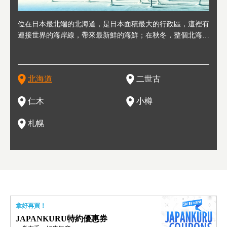
連人情
位在日本最北端的北海道，是日本面積最大的行政區，這裡有
位於北海道西邊，從札幌或新千歲機場出發約2小時車程，是
位於北海道西南部，距離小樽約30分鐘車程，是個坐擁好山好
位於北海道西部，距離札幌站約30分鐘車程。在19～20世紀前
位於北海道西南部的政經都市和交通樞紐，附近有新千歲機場
東北
位於
位於
座落
輪，方
連接世界的海岸線，帶來最新鮮的海鮮；在秋冬，整個北海道
日本代表性的國際級滑雪聖地，在海外也非常有名。其中最為
水好空氣等自然環境，因而種了很多水果的小鎮。櫻桃、葡萄
半，作為貿易港和鯡魚漁港而繁榮起來。當年的舊建築與倉庫
，連結東京、大阪等日本國內大城市及海外各大城市。每年2
峽相
冬天
大區
形民
為台灣
只剩一種顏色，無際的白雪與溫泉；到春夏，則是由五顏六色
人津津樂道的，是擁有世界頂級的「粉雪」雪質，無論是滑雪
、小番茄等，都是當地水果栽培的主角。而最近由於新開設了
，如今在小樽運河沿岸可見，並成為了北海道的代表觀光景點
月，在大通公園舉辦的「札幌雪祭」是聞名海外的北海道重要
聞名
有很
，且
大祭
在這裡
的薰衣草和花卉交織而成的花海。地大物博的北海道．物產豐
新手還是高手都為之著迷，回流客源絡繹不絕。不僅如此，畢
葡萄酒酒莊，作為能品酒嚐美食之所，也越來越有人氣。和隔
。正因曾作為漁港繁榮，小樽的海鮮壽司可是出了名的。市內
活動。由於以拉麵、成吉思汗烤肉、湯咖哩為代表美食，還有
岩手
亦人
則是
燈祭
上最大
饒，擁有香濃醇厚的牛乳和奶製品，以及自然壯麗的景致，北
竟是在北海道，當然少不了吃美食和泡溫泉這樣的旅遊體驗，
壁的余市一樣，望能發展為「酒莊觀光」小鎮，在這裏能走訪
擁有上百家壽司店，還有一條壽司店聚集的壽司街呢。
新鮮的海鮮丼、壽司等北海道物產及料理，都可以在這裡嚐到
名城
」之
東北
中之
北海道
二世古
海道的魅力，需要你用一年四季來體會。
這也是新雪谷（二世谷）受歡迎的原因之一。
葡萄園、觀摩葡萄酒釀造、遇見釀酒師，並感受當地的自然風
，因此也被稱為「食之寶庫」。
祭、
釜等
門地
名度
情與人文。
結天
一的
還有
點也
仁木
小樽
現。
札幌
拿好再買！
JAPANKURU特約優惠券