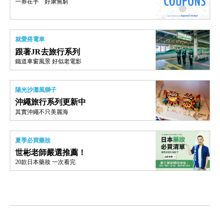
一券在手 好康無窮
就愛搭電車
跟著JR去旅行系列
鐵道車窗風景 好似老電影
陽光沙灘風獅子
沖繩旅行系列更新中
其實沖繩不只美麗海
夏季必買藥妝
世彬老師嚴選推薦！
20款日本藥妝 一次看完