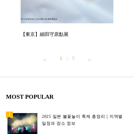
【東京】細田守原點展
【東京】
已！
1
5
|
MOST POPULAR
2025 일본 불꽃놀이 축제 총정리｜지역별
일정과 장소 정보