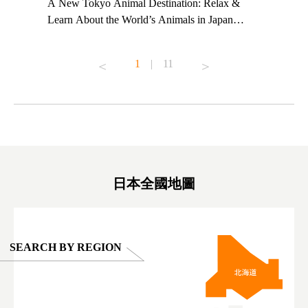
t TeamLab
A New Tokyo Animal Destination: Relax &
Shohei Oh
ng their
Learn About the World’s Animals in Japan
Other Jap
t to
#pr #japankuru #anitouch #anitouchtokyodome
From Kow
o see it for
#capybara #capybaracafe #animalcafe #tokyotrip
#pr #japa
1
|
11
#japantrip #카피바라 #애니터치 #아이와가볼
#kowa #sy
ink in bio)
만한곳 #도쿄여행 #가족여행 #東京旅遊 #東
#preworko
ex #kyoto
京親子景點 #日本動物互動體驗 #水豚泡澡 #
#japan
東京巨蛋城 #เที่ยวญี่ปุ่น2025 #ที่เที่ยว
#오타니쇼
on view of
ครอบครัว #สวนสัตว์ในร่ม #TokyoDomeCity
本旅遊 #運
oto ®
#anitouchtokyodome
ญี่ปุ่น #เ
#ผลิตภัณฑ์
日本全國地圖
SEARCH BY REGION