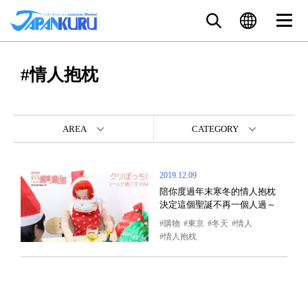
#情人抱枕
AREA
CATEGORY
2019.12.09
陪你度過年末寒冬的情人抱枕
決定這個聖誕不再一個人過～
購物
東京
冬天
情人
情人抱枕