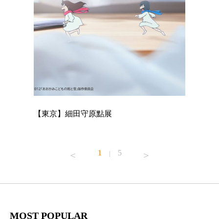
【東京】細田守原點展
【東京】
已！
1
5
|
MOST POPULAR