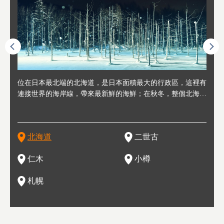
連人情
位在日本最北端的北海道，是日本面積最大的行政區，這裡有
位於北海道西邊，從札幌或新千歲機場出發約2小時車程，是
位於北海道西南部，距離小樽約30分鐘車程，是個坐擁好山好
位於北海道西部，距離札幌站約30分鐘車程。在19～20世紀前
位於北海道西南部的政經都市和交通樞紐，附近有新千歲機場
東北
位於
位於
座落
輪，方
連接世界的海岸線，帶來最新鮮的海鮮；在秋冬，整個北海道
日本代表性的國際級滑雪聖地，在海外也非常有名。其中最為
水好空氣等自然環境，因而種了很多水果的小鎮。櫻桃、葡萄
半，作為貿易港和鯡魚漁港而繁榮起來。當年的舊建築與倉庫
，連結東京、大阪等日本國內大城市及海外各大城市。每年2
峽相
冬天
大區
形民
為台灣
只剩一種顏色，無際的白雪與溫泉；到春夏，則是由五顏六色
人津津樂道的，是擁有世界頂級的「粉雪」雪質，無論是滑雪
、小番茄等，都是當地水果栽培的主角。而最近由於新開設了
，如今在小樽運河沿岸可見，並成為了北海道的代表觀光景點
月，在大通公園舉辦的「札幌雪祭」是聞名海外的北海道重要
聞名
有很
，且
大祭
在這裡
的薰衣草和花卉交織而成的花海。地大物博的北海道．物產豐
新手還是高手都為之著迷，回流客源絡繹不絕。不僅如此，畢
葡萄酒酒莊，作為能品酒嚐美食之所，也越來越有人氣。和隔
。正因曾作為漁港繁榮，小樽的海鮮壽司可是出了名的。市內
活動。由於以拉麵、成吉思汗烤肉、湯咖哩為代表美食，還有
岩手
亦人
則是
燈祭
上最大
饒，擁有香濃醇厚的牛乳和奶製品，以及自然壯麗的景致，北
竟是在北海道，當然少不了吃美食和泡溫泉這樣的旅遊體驗，
壁的余市一樣，望能發展為「酒莊觀光」小鎮，在這裏能走訪
擁有上百家壽司店，還有一條壽司店聚集的壽司街呢。
新鮮的海鮮丼、壽司等北海道物產及料理，都可以在這裡嚐到
名城
」之
東北
中之
北海道
二世古
海道的魅力，需要你用一年四季來體會。
這也是新雪谷（二世谷）受歡迎的原因之一。
葡萄園、觀摩葡萄酒釀造、遇見釀酒師，並感受當地的自然風
，因此也被稱為「食之寶庫」。
祭、
釜等
門地
名度
情與人文。
結天
一的
還有
點也
仁木
小樽
現。
札幌