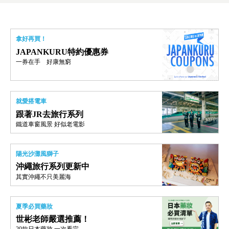
拿好再買！
JAPANKURU特約優惠券
一券在手 好康無窮
就愛搭電車
跟著JR去旅行系列
鐵道車窗風景 好似老電影
陽光沙灘風獅子
沖繩旅行系列更新中
其實沖繩不只美麗海
夏季必買藥妝
世彬老師嚴選推薦！