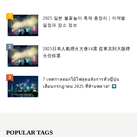
2025 일본 불꽃놀이 축제 총정리｜지역별
일정과 장소 정보
2025日本人氣煙火大會14選 從東京到大阪煙
火任你選
7 เทศกาลดอกไม้ไฟสุดอลังการทั่วญี่ปุ่น
เดือนกรกฎาคม 2025 ที่ห้ามพลาด!
POPULAR TAGS