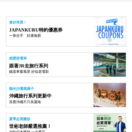
拿好再買！
JAPANKURU特約優惠券
一券在手 好康無窮
就愛搭電車
跟著JR去旅行系列
鐵道車窗風景 好似老電影
陽光沙灘風獅子
沖繩旅行系列更新中
其實沖繩不只美麗海
夏季必買藥妝
世彬老師嚴選推薦！