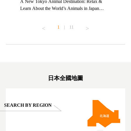
t TeamLab
A New Tokyo Animal Destination: Relax &
Shohei Oh
ng their
Learn About the World’s Animals in Japan
Other Jap
t to
#pr #japankuru #anitouch #anitouchtokyodome
From Kow
o see it for
#capybara #capybaracafe #animalcafe #tokyotrip
#pr #japa
1
|
11
#japantrip #카피바라 #애니터치 #아이와가볼
#kowa #sy
ink in bio)
만한곳 #도쿄여행 #가족여행 #東京旅遊 #東
#preworko
ex #kyoto
京親子景點 #日本動物互動體驗 #水豚泡澡 #
#japan
東京巨蛋城 #เที่ยวญี่ปุ่น2025 #ที่เที่ยว
#오타니쇼
on view of
ครอบครัว #สวนสัตว์ในร่ม #TokyoDomeCity
本旅遊 #運
oto ®
#anitouchtokyodome
ญี่ปุ่น #เ
#ผลิตภัณฑ์
日本全國地圖
SEARCH BY REGION