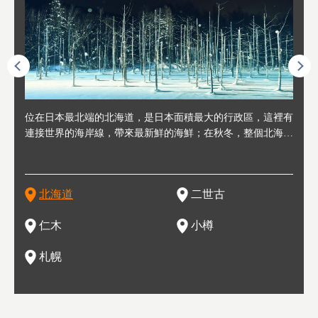
連人情
位在日本最北端的北海道，是日本面積最大的行政區，這裡有
位於北海道西邊，從札幌或新千歲機場出發約2小時車程，是
位於北海道西南部，距離小樽約30分鐘車程，是個坐擁好山好
位於北海道西部，距離札幌站約30分鐘車程。在19～20世紀前
位於北海道西南部的政經都市和交通樞紐，附近有新千歲機場
東北
位於
位於
座落
輪，方
連接世界的海岸線，帶來最新鮮的海鮮；在秋冬，整個北海道
日本代表性的國際級滑雪聖地，在海外也非常有名。其中最為
水好空氣等自然環境，因而種了很多水果的小鎮。櫻桃、葡萄
半，作為貿易港和鯡魚漁港而繁榮起來。當年的舊建築與倉庫
，連結東京、大阪等日本國內大城市及海外各大城市。每年2
峽相
冬天
大區
形民
為台灣
只剩一種顏色，無際的白雪與溫泉；到春夏，則是由五顏六色
人津津樂道的，是擁有世界頂級的「粉雪」雪質，無論是滑雪
、小番茄等，都是當地水果栽培的主角。而最近由於新開設了
，如今在小樽運河沿岸可見，並成為了北海道的代表觀光景點
月，在大通公園舉辦的「札幌雪祭」是聞名海外的北海道重要
聞名
有很
，且
大祭
在這裡
的薰衣草和花卉交織而成的花海。地大物博的北海道．物產豐
新手還是高手都為之著迷，回流客源絡繹不絕。不僅如此，畢
葡萄酒酒莊，作為能品酒嚐美食之所，也越來越有人氣。和隔
。正因曾作為漁港繁榮，小樽的海鮮壽司可是出了名的。市內
活動。由於以拉麵、成吉思汗烤肉、湯咖哩為代表美食，還有
岩手
亦人
則是
燈祭
上最大
饒，擁有香濃醇厚的牛乳和奶製品，以及自然壯麗的景致，北
竟是在北海道，當然少不了吃美食和泡溫泉這樣的旅遊體驗，
壁的余市一樣，望能發展為「酒莊觀光」小鎮，在這裏能走訪
擁有上百家壽司店，還有一條壽司店聚集的壽司街呢。
新鮮的海鮮丼、壽司等北海道物產及料理，都可以在這裡嚐到
名城
」之
東北
中之
北海道
二世古
海道的魅力，需要你用一年四季來體會。
這也是新雪谷（二世谷）受歡迎的原因之一。
葡萄園、觀摩葡萄酒釀造、遇見釀酒師，並感受當地的自然風
，因此也被稱為「食之寶庫」。
祭、
釜等
門地
名度
情與人文。
結天
一的
還有
點也
仁木
小樽
現。
札幌