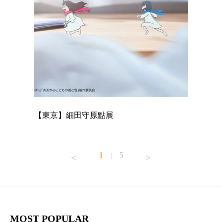
【東京】細田守原點展
【東京】
已！
1
5
|
MOST POPULAR