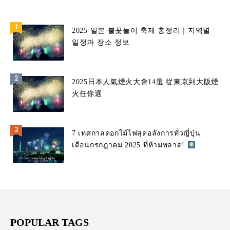
2025 일본 불꽃놀이 축제 총정리｜지역별
일정과 장소 정보
2025日本人氣煙火大會14選 從東京到大阪煙
火任你選
7 เทศกาลดอกไม้ไฟสุดอลังการทั่วญี่ปุ่น
เดือนกรกฎาคม 2025 ที่ห้ามพลาด!
POPULAR TAGS