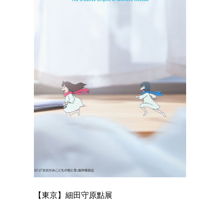
【東京】細田守原點展
【東京】
已！