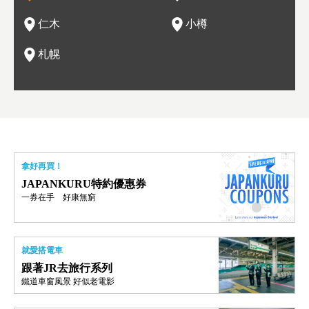
情與人文。
結天
一的
還有
點也
仁木
小樽
現。
札幌
拿好再買！
JAPANKURU特約優惠券
一券在手 好康無窮
就愛搭電車
跟著JR去旅行系列
鐵道車窗風景 好似老電影