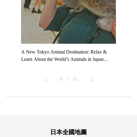
t TeamLab
A New Tokyo Animal Destination: Relax &
Shohei Oh
ng their
Learn About the World’s Animals in Japan
Other Jap
t to
#pr #japankuru #anitouch #anitouchtokyodome
From Kow
o see it for
#capybara #capybaracafe #animalcafe #tokyotrip
#pr #japa
1
|
11
#japantrip #카피바라 #애니터치 #아이와가볼
#kowa #sy
ink in bio)
만한곳 #도쿄여행 #가족여행 #東京旅遊 #東
#preworko
ex #kyoto
京親子景點 #日本動物互動體驗 #水豚泡澡 #
#japan
東京巨蛋城 #เที่ยวญี่ปุ่น2025 #ที่เที่ยว
#오타니쇼
on view of
ครอบครัว #สวนสัตว์ในร่ม #TokyoDomeCity
本旅遊 #運
oto ®
#anitouchtokyodome
ญี่ปุ่น #เ
#ผลิตภัณฑ์
日本全國地圖