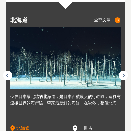
北海道
二世古
仁木
小樽
札幌
東
山
福
秋
全部文章
全部文章
全部文章
全部文章
全部文章
連人情
位在日本最北端的北海道，是日本面積最大的行政區，這裡有
位於北海道西邊，從札幌或新千歲機場出發約2小時車程，是
位於北海道西南部，距離小樽約30分鐘車程，是個坐擁好山好
位於北海道西部，距離札幌站約30分鐘車程。在19～20世紀前
位於北海道西南部的政經都市和交通樞紐，附近有新千歲機場
東北
位於
位於
座落
輪，方
連接世界的海岸線，帶來最新鮮的海鮮；在秋冬，整個北海道
日本代表性的國際級滑雪聖地，在海外也非常有名。其中最為
水好空氣等自然環境，因而種了很多水果的小鎮。櫻桃、葡萄
半，作為貿易港和鯡魚漁港而繁榮起來。當年的舊建築與倉庫
，連結東京、大阪等日本國內大城市及海外各大城市。每年2
峽相
冬天
大區
形民
為台灣
只剩一種顏色，無際的白雪與溫泉；到春夏，則是由五顏六色
人津津樂道的，是擁有世界頂級的「粉雪」雪質，無論是滑雪
、小番茄等，都是當地水果栽培的主角。而最近由於新開設了
，如今在小樽運河沿岸可見，並成為了北海道的代表觀光景點
月，在大通公園舉辦的「札幌雪祭」是聞名海外的北海道重要
聞名
有很
，且
大祭
在這裡
的薰衣草和花卉交織而成的花海。地大物博的北海道．物產豐
新手還是高手都為之著迷，回流客源絡繹不絕。不僅如此，畢
葡萄酒酒莊，作為能品酒嚐美食之所，也越來越有人氣。和隔
。正因曾作為漁港繁榮，小樽的海鮮壽司可是出了名的。市內
活動。由於以拉麵、成吉思汗烤肉、湯咖哩為代表美食，還有
岩手
亦人
則是
燈祭
上最大
饒，擁有香濃醇厚的牛乳和奶製品，以及自然壯麗的景致，北
竟是在北海道，當然少不了吃美食和泡溫泉這樣的旅遊體驗，
壁的余市一樣，望能發展為「酒莊觀光」小鎮，在這裏能走訪
擁有上百家壽司店，還有一條壽司店聚集的壽司街呢。
新鮮的海鮮丼、壽司等北海道物產及料理，都可以在這裡嚐到
名城
」之
東北
中之
北海道
二世古
海道的魅力，需要你用一年四季來體會。
這也是新雪谷（二世谷）受歡迎的原因之一。
葡萄園、觀摩葡萄酒釀造、遇見釀酒師，並感受當地的自然風
，因此也被稱為「食之寶庫」。
祭、
釜等
門地
名度