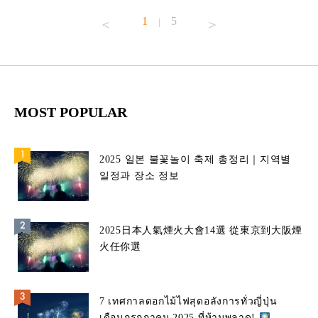
1
5
|
MOST POPULAR
2025 일본 불꽃놀이 축제 총정리｜지역별
일정과 장소 정보
2025日本人氣煙火大會14選 從東京到大阪煙
火任你選
7 เทศกาลดอกไม้ไฟสุดอลังการทั่วญี่ปุ่น
เดือนกรกฎาคม 2025 ที่ห้ามพลาด!