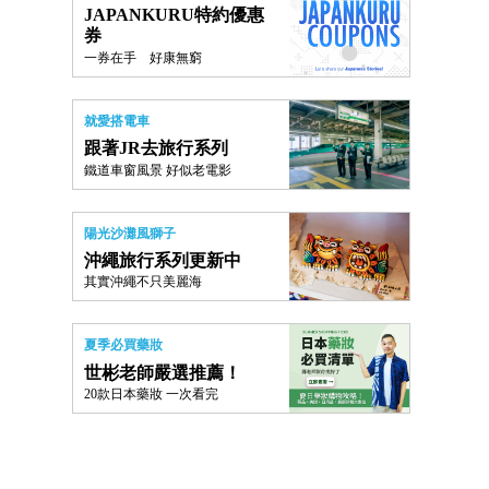
JAPANKURU特約優惠
券
一券在手 好康無窮
就愛搭電車
跟著JR去旅行系列
鐵道車窗風景 好似老電影
陽光沙灘風獅子
沖繩旅行系列更新中
其實沖繩不只美麗海
夏季必買藥妝
世彬老師嚴選推薦！
20款日本藥妝 一次看完