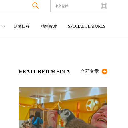
中文繁體
English
Bahasa Indonesia
O
活動日程
精彩影片
SPECIAL FEATURES
Français
한국어
中國
娛樂
九州
中文简体
四國
觀光
沖繩
中文繁體
ไทย
FEATURED MEDIA
Tiếng Việt
全部文章
日本語