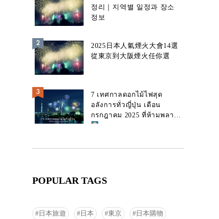
정리｜지역별 일정과 장소
정보
2025日本人氣煙火大會14選
從東京到大阪煙火任你選
7 เทศกาลดอกไม้ไฟสุด
อลังการทั่วญี่ปุ่น เดือน
กรกฎาคม 2025 ที่ห้ามพลาด!
POPULAR TAGS
日本旅遊
日本
東京
日本購物