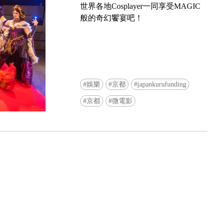
世界各地Cosplayer一同享受MAGIC
般的奇幻饗宴吧！
娛樂
京都
japankurufunding
Ready to see TeamLab in Kyoto!? At
京都
微電影
Biovortex Kyoto, the collective is taki
acclaimed immersive art and bringing i
Japan's ancient capital. We can't wait to
ourselves this autumn!
>> Find out more at Japankuru.com! (l
#japankuru #teamlab #teamlabbiovort
#kyototrip #japantravel #artnews
Photos courtesy of teamLab, Exhibitio
teamLab Biovortex Kyoto, 2025, Kyo
teamLab, courtesy Pace Gallery