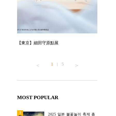
【東京】細田守原點展
【東京】「
已！
1
|
5
MOST POPULAR
2025 일본 불꽃놀이 축제 총