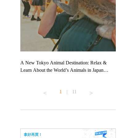
 TeamLab
A New Tokyo Animal Destination: Relax &
Shohei Oht
ng their
Learn About the World’s Animals in Japan
Other Japa
t to
#pr #japankuru #anitouch #anitouchtokyodome
From Kow
 see it for
#capybara #capybaracafe #animalcafe #tokyotrip
#pr #japan
1
|
11
#japantrip #카피바라 #애니터치 #아이와가볼
#kowa #sy
ink in bio)
만한곳 #도쿄여행 #가족여행 #東京旅遊 #東
#preworkou
ex #kyoto
京親子景點 #日本動物互動體驗 #水豚泡澡 #
#japan
東京巨蛋城 #เที่ยวญี่ปุ่น2025 #ที่เที่ยว
#오타니쇼
n view of
ครอบครัว #สวนสัตว์ในร่ม #TokyoDomeCity
本旅遊 #運
to ®
#anitouchtokyodome
ญี่ปุ่น #เ
拿好再買！
#ผลิตภัณฑ์