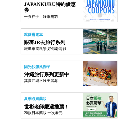
JAPANKURU特約優惠
券
一券在手 好康無窮
就愛搭電車
跟著JR去旅行系列
鐵道車窗風景 好似老電影
陽光沙灘風獅子
沖繩旅行系列更新中
其實沖繩不只美麗海
夏季必買藥妝
世彬老師嚴選推薦！
20款日本藥妝 一次看完