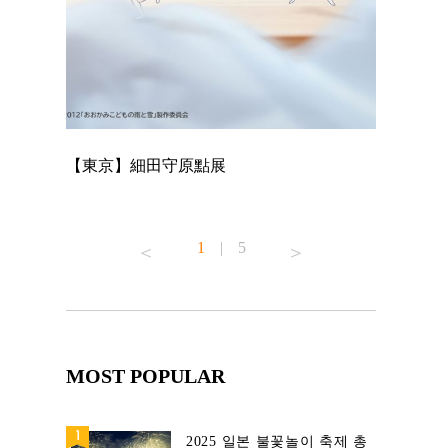
【東京】細田守原點展
【東京】「
已！
1
|
5
MOST POPULAR
2025 일본 불꽃놀이 축제 총