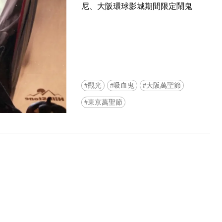
尼、大阪環球影城期間限定鬧鬼
觀光
吸血鬼
大阪萬聖節
Ready to see TeamLab in Kyoto!? At
東京萬聖節
Biovortex Kyoto, the collective is taki
acclaimed immersive art and bringing i
Japan's ancient capital. We can't wait to
ourselves this autumn!
>> Find out more at Japankuru.com! (l
#japankuru #teamlab #teamlabbiovort
#kyototrip #japantravel #artnews
Photos courtesy of teamLab, Exhibitio
teamLab Biovortex Kyoto, 2025, Kyo
teamLab, courtesy Pace Gallery