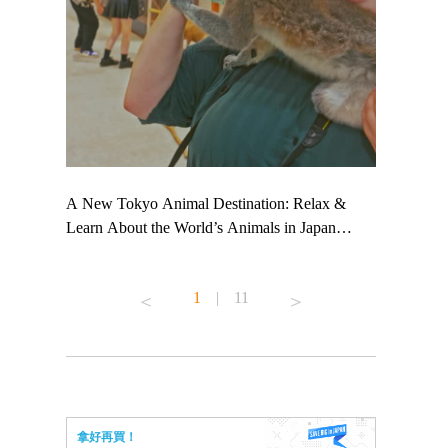
 TeamLab
A New Tokyo Animal Destination: Relax &
Shohei Oht
ng their
Learn About the World’s Animals in Japan
Other Japa
t to
#pr #japankuru #anitouch #anitouchtokyodome
From Kow
 see it for
#capybara #capybaracafe #animalcafe #tokyotrip
#pr #japan
1
|
11
#japantrip #카피바라 #애니터치 #아이와가볼
#kowa #sy
ink in bio)
만한곳 #도쿄여행 #가족여행 #東京旅遊 #東
#preworkou
ex #kyoto
京親子景點 #日本動物互動體驗 #水豚泡澡 #
#japan
東京巨蛋城 #เที่ยวญี่ปุ่น2025 #ที่เที่ยว
#오타니쇼
n view of
ครอบครัว #สวนสัตว์ในร่ม #TokyoDomeCity
本旅遊 #運
to ®
#anitouchtokyodome
ญี่ปุ่น #เ
拿好再買！
#ผลิตภัณฑ์