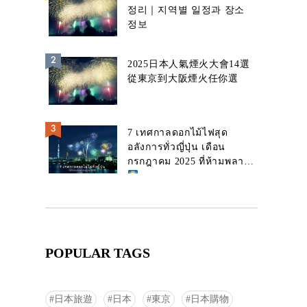
정리｜지역별 일정과 장소
정보
2025日本人氣煙火大會14選
從東京到大阪煙火任你選
7 เทศกาลดอกไม้ไฟสุด
อลังการทั่วญี่ปุ่น เดือน
กรกฎาคม 2025 ที่ห้ามพลาด!
POPULAR TAGS
日本旅遊
日本
東京
日本購物