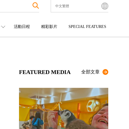
中文繁體
English
Bahasa Indonesia
O
活動日程
精彩影片
SPECIAL FEATURES
Français
한국어
中國
娛樂
九州
中文简体
四國
觀光
沖繩
中文繁體
ไทย
FEATURED MEDIA
Tiếng Việt
全部文章
日本語