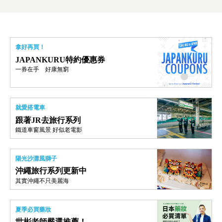
拿好再買！
JAPANKURU特約優惠券
一券在手 好康無窮
就愛搭電車
跟著JR去旅行系列
鐵道車窗風景 好似老電影
陽光沙灘風獅子
沖繩旅行系列更新中
其實沖繩不只美麗海
夏季必買藥妝
世彬老師嚴選推薦！