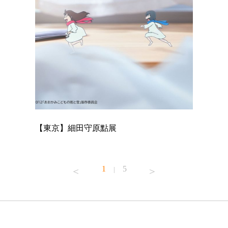
【東京】細田守原點展
【東京】
已！
1
5
|