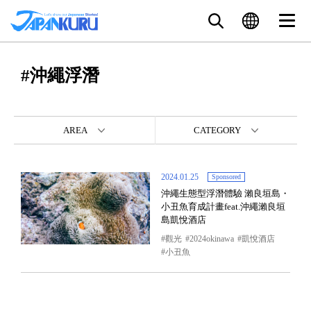
#沖繩浮潛
AREA
CATEGORY
2024.01.25
Sponsored
沖繩生態型浮潛體驗 瀨良垣島・
小丑魚育成計畫feat.沖繩瀨良垣
島凱悅酒店
觀光
2024okinawa
凱悅酒店
小丑魚