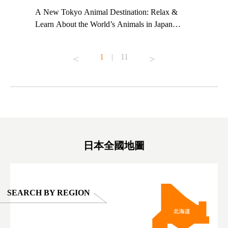
t TeamLab
A New Tokyo Animal Destination: Relax &
Shohei Oh
ng their
Learn About the World’s Animals in Japan
Other Jap
t to
#pr #japankuru #anitouch #anitouchtokyodome
From Kow
o see it for
#capybara #capybaracafe #animalcafe #tokyotrip
#pr #japa
1
|
11
#japantrip #카피바라 #애니터치 #아이와가볼
#kowa #sy
ink in bio)
만한곳 #도쿄여행 #가족여행 #東京旅遊 #東
#preworko
ex #kyoto
京親子景點 #日本動物互動體驗 #水豚泡澡 #
#japan
東京巨蛋城 #เที่ยวญี่ปุ่น2025 #ที่เที่ยว
#오타니쇼
on view of
ครอบครัว #สวนสัตว์ในร่ม #TokyoDomeCity
本旅遊 #運
oto ®
#anitouchtokyodome
ญี่ปุ่น #เ
#ผลิตภัณฑ์
日本全國地圖
SEARCH BY REGION