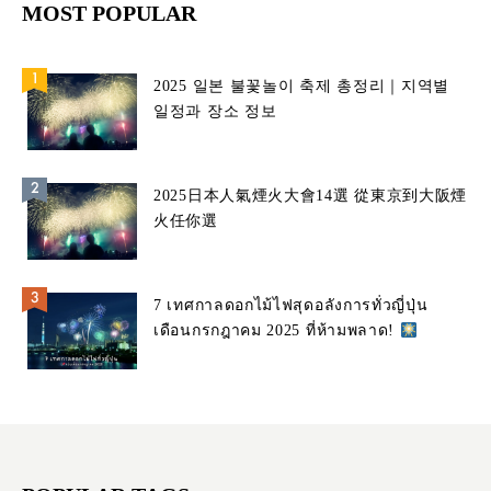
MOST POPULAR
2025 일본 불꽃놀이 축제 총정리｜지역별
일정과 장소 정보
2025日本人氣煙火大會14選 從東京到大阪煙
火任你選
7 เทศกาลดอกไม้ไฟสุดอลังการทั่วญี่ปุ่น
เดือนกรกฎาคม 2025 ที่ห้ามพลาด!