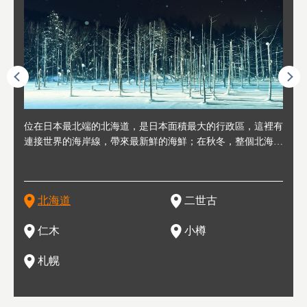
連人情
位在日本最北端的北海道，是日本面積最大的行政區，這裡有
位於北海道西邊，從札幌或新千歲機場出發約2小時車程，是
位於北海道西南部，距離小樽約30分鐘車程，是個坐擁好山好
位於北海道西部，距離札幌站約30分鐘車程。在19～20世紀前
位於北海道西南部的政經都市和交通樞紐，附近有新千歲機場
東北
位於
位於
座落
輪，方
連接世界的海岸線，帶來最新鮮的海鮮；在秋冬，整個北海道
日本代表性的國際級滑雪聖地，在海外也非常有名。其中最為
水好空氣等自然環境，因而種了很多水果的小鎮。櫻桃、葡萄
半，作為貿易港和鯡魚漁港而繁榮起來。當年的舊建築與倉庫
，連結東京、大阪等日本國內大城市及海外各大城市。每年2
峽相
冬天
大區
形民
為台灣
只剩一種顏色，無際的白雪與溫泉；到春夏，則是由五顏六色
人津津樂道的，是擁有世界頂級的「粉雪」雪質，無論是滑雪
、小番茄等，都是當地水果栽培的主角。而最近由於新開設了
，如今在小樽運河沿岸可見，並成為了北海道的代表觀光景點
月，在大通公園舉辦的「札幌雪祭」是聞名海外的北海道重要
聞名
有很
，且
大祭
在這裡
的薰衣草和花卉交織而成的花海。地大物博的北海道．物產豐
新手還是高手都為之著迷，回流客源絡繹不絕。不僅如此，畢
葡萄酒酒莊，作為能品酒嚐美食之所，也越來越有人氣。和隔
。正因曾作為漁港繁榮，小樽的海鮮壽司可是出了名的。市內
活動。由於以拉麵、成吉思汗烤肉、湯咖哩為代表美食，還有
岩手
亦人
則是
燈祭
上最大
饒，擁有香濃醇厚的牛乳和奶製品，以及自然壯麗的景致，北
竟是在北海道，當然少不了吃美食和泡溫泉這樣的旅遊體驗，
壁的余市一樣，望能發展為「酒莊觀光」小鎮，在這裏能走訪
擁有上百家壽司店，還有一條壽司店聚集的壽司街呢。
新鮮的海鮮丼、壽司等北海道物產及料理，都可以在這裡嚐到
名城
」之
東北
中之
北海道
二世古
海道的魅力，需要你用一年四季來體會。
這也是新雪谷（二世谷）受歡迎的原因之一。
葡萄園、觀摩葡萄酒釀造、遇見釀酒師，並感受當地的自然風
，因此也被稱為「食之寶庫」。
祭、
釜等
門地
名度
情與人文。
結天
一的
還有
點也
仁木
小樽
現。
札幌