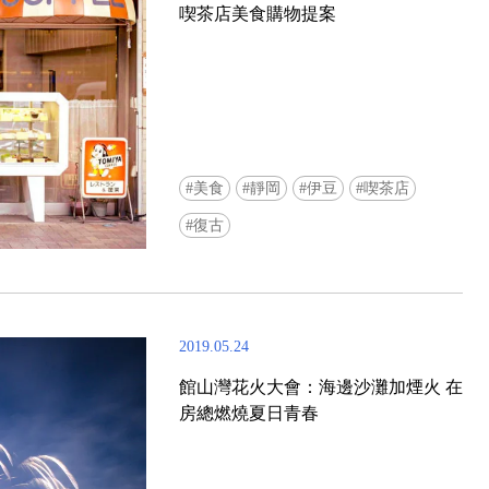
喫茶店美食購物提案
美食
靜岡
伊豆
喫茶店
Ready to see TeamLab in Kyoto!? At
復古
Biovortex Kyoto, the collective is taki
acclaimed immersive art and bringing i
Japan's ancient capital. We can't wait to
ourselves this autumn!
2019.05.24
>> Find out more at Japankuru.com! (l
#japankuru #teamlab #teamlabbiovort
館山灣花火大會：海邊沙灘加煙火 在
#kyototrip #japantravel #artnews
房總燃燒夏日青春
Photos courtesy of teamLab, Exhibitio
teamLab Biovortex Kyoto, 2025, Kyo
teamLab, courtesy Pace Gallery