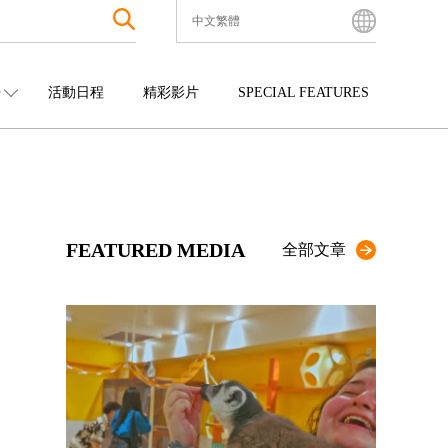
中文繁體
English
Bahasa Indonesia
O
活動日程
精彩影片
SPECIAL FEATURES
Français
한국어
中國
娛樂
九州
中文简体
四國
觀光
沖繩
中文繁體
ไทย
FEATURED MEDIA
Tiếng Việt
全部文章
日本語