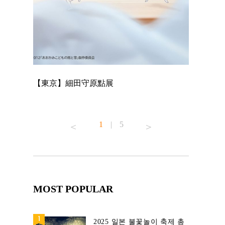
【東京】細田守原點展
【東京】「
已！
1
|
5
MOST POPULAR
2025 일본 불꽃놀이 축제 총