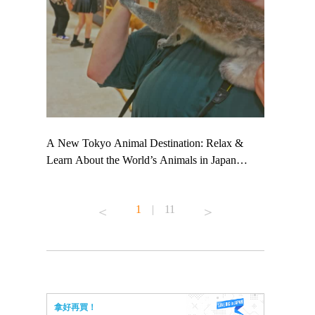
 TeamLab
A New Tokyo Animal Destination: Relax &
Shohei Oht
ng their
Learn About the World’s Animals in Japan
Other Japa
t to
#pr #japankuru #anitouch #anitouchtokyodome
From Kow
 see it for
#capybara #capybaracafe #animalcafe #tokyotrip
#pr #japan
1
|
11
#japantrip #카피바라 #애니터치 #아이와가볼
#kowa #sy
ink in bio)
만한곳 #도쿄여행 #가족여행 #東京旅遊 #東
#preworkou
ex #kyoto
京親子景點 #日本動物互動體驗 #水豚泡澡 #
#japan
東京巨蛋城 #เที่ยวญี่ปุ่น2025 #ที่เที่ยว
#오타니쇼
n view of
ครอบครัว #สวนสัตว์ในร่ม #TokyoDomeCity
本旅遊 #運
to ®
#anitouchtokyodome
ญี่ปุ่น #เ
拿好再買！
#ผลิตภัณฑ์