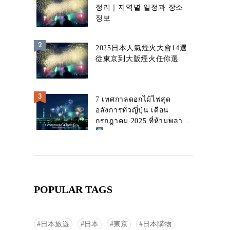
정리｜지역별 일정과 장소
정보
2025日本人氣煙火大會14選
從東京到大阪煙火任你選
7 เทศกาลดอกไม้ไฟสุด
อลังการทั่วญี่ปุ่น เดือน
กรกฎาคม 2025 ที่ห้ามพลาด!
POPULAR TAGS
日本旅遊
日本
東京
日本購物