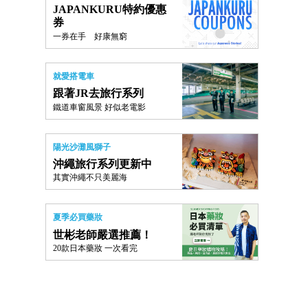
JAPANKURU特約優惠
券
一券在手 好康無窮
就愛搭電車
跟著JR去旅行系列
鐵道車窗風景 好似老電影
陽光沙灘風獅子
沖繩旅行系列更新中
其實沖繩不只美麗海
夏季必買藥妝
世彬老師嚴選推薦！
20款日本藥妝 一次看完