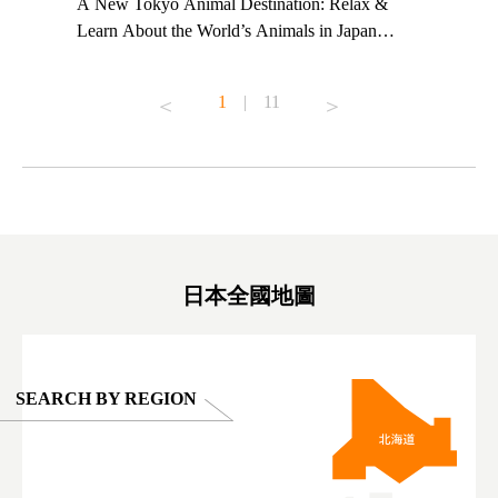
t TeamLab
A New Tokyo Animal Destination: Relax &
Shohei Oh
ng their
Learn About the World’s Animals in Japan
Other Jap
t to
#pr #japankuru #anitouch #anitouchtokyodome
From Kow
o see it for
#capybara #capybaracafe #animalcafe #tokyotrip
#pr #japa
1
|
11
#japantrip #카피바라 #애니터치 #아이와가볼
#kowa #sy
ink in bio)
만한곳 #도쿄여행 #가족여행 #東京旅遊 #東
#preworko
ex #kyoto
京親子景點 #日本動物互動體驗 #水豚泡澡 #
#japan
東京巨蛋城 #เที่ยวญี่ปุ่น2025 #ที่เที่ยว
#오타니쇼
on view of
ครอบครัว #สวนสัตว์ในร่ม #TokyoDomeCity
本旅遊 #運
oto ®
#anitouchtokyodome
ญี่ปุ่น #เ
#ผลิตภัณฑ์
日本全國地圖
SEARCH BY REGION