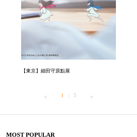
【東京】細田守原點展
【東京】
已！
1
5
|
MOST POPULAR