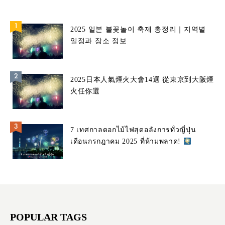
2025 일본 불꽃놀이 축제 총정리｜지역별
일정과 장소 정보
2025日本人氣煙火大會14選 從東京到大阪煙
火任你選
7 เทศกาลดอกไม้ไฟสุดอลังการทั่วญี่ปุ่น
เดือนกรกฎาคม 2025 ที่ห้ามพลาด!
POPULAR TAGS