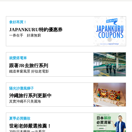
拿好再買！
JAPANKURU特約優惠券
一券在手 好康無窮
就愛搭電車
跟著JR去旅行系列
鐵道車窗風景 好似老電影
陽光沙灘風獅子
沖繩旅行系列更新中
其實沖繩不只美麗海
夏季必買藥妝
世彬老師嚴選推薦！
20款日本藥妝 一次看完