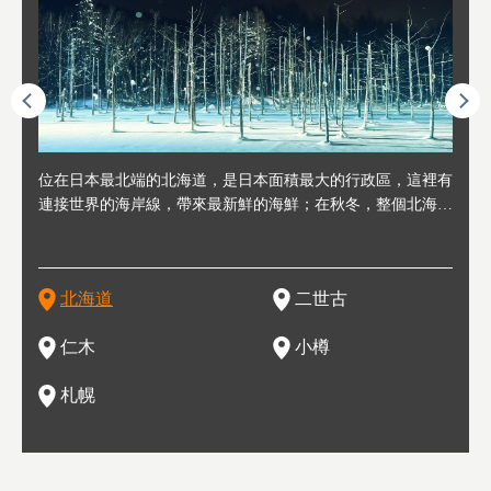
連人情
位在日本最北端的北海道，是日本面積最大的行政區，這裡有
位於北海道西邊，從札幌或新千歲機場出發約2小時車程，是
位於北海道西南部，距離小樽約30分鐘車程，是個坐擁好山好
位於北海道西部，距離札幌站約30分鐘車程。在19～20世紀前
位於北海道西南部的政經都市和交通樞紐，附近有新千歲機場
東北
位於
位於
座落
輪，方
連接世界的海岸線，帶來最新鮮的海鮮；在秋冬，整個北海道
日本代表性的國際級滑雪聖地，在海外也非常有名。其中最為
水好空氣等自然環境，因而種了很多水果的小鎮。櫻桃、葡萄
半，作為貿易港和鯡魚漁港而繁榮起來。當年的舊建築與倉庫
，連結東京、大阪等日本國內大城市及海外各大城市。每年2
峽相
冬天
大區
形民
為台灣
只剩一種顏色，無際的白雪與溫泉；到春夏，則是由五顏六色
人津津樂道的，是擁有世界頂級的「粉雪」雪質，無論是滑雪
、小番茄等，都是當地水果栽培的主角。而最近由於新開設了
，如今在小樽運河沿岸可見，並成為了北海道的代表觀光景點
月，在大通公園舉辦的「札幌雪祭」是聞名海外的北海道重要
聞名
有很
，且
大祭
在這裡
的薰衣草和花卉交織而成的花海。地大物博的北海道．物產豐
新手還是高手都為之著迷，回流客源絡繹不絕。不僅如此，畢
葡萄酒酒莊，作為能品酒嚐美食之所，也越來越有人氣。和隔
。正因曾作為漁港繁榮，小樽的海鮮壽司可是出了名的。市內
活動。由於以拉麵、成吉思汗烤肉、湯咖哩為代表美食，還有
岩手
亦人
則是
燈祭
上最大
饒，擁有香濃醇厚的牛乳和奶製品，以及自然壯麗的景致，北
竟是在北海道，當然少不了吃美食和泡溫泉這樣的旅遊體驗，
壁的余市一樣，望能發展為「酒莊觀光」小鎮，在這裏能走訪
擁有上百家壽司店，還有一條壽司店聚集的壽司街呢。
新鮮的海鮮丼、壽司等北海道物產及料理，都可以在這裡嚐到
名城
」之
東北
中之
北海道
二世古
海道的魅力，需要你用一年四季來體會。
這也是新雪谷（二世谷）受歡迎的原因之一。
葡萄園、觀摩葡萄酒釀造、遇見釀酒師，並感受當地的自然風
，因此也被稱為「食之寶庫」。
祭、
釜等
門地
名度
情與人文。
結天
一的
還有
點也
仁木
小樽
現。
札幌