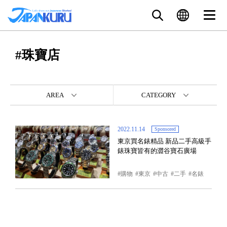
#珠寶店
AREA
CATEGORY
2022.11.14
Sponsored
東京買名錶精品 新品二手高級手
錶珠寶皆有的澀谷寶石廣場
購物
東京
中古
二手
名錶