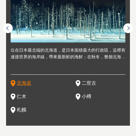
連人情
位在日本最北端的北海道，是日本面積最大的行政區，這裡有
位於北海道西邊，從札幌或新千歲機場出發約2小時車程，是
位於北海道西南部，距離小樽約30分鐘車程，是個坐擁好山好
位於北海道西部，距離札幌站約30分鐘車程。在19～20世紀前
位於北海道西南部的政經都市和交通樞紐，附近有新千歲機場
東北
位於
位於
座落
輪，方
連接世界的海岸線，帶來最新鮮的海鮮；在秋冬，整個北海道
日本代表性的國際級滑雪聖地，在海外也非常有名。其中最為
水好空氣等自然環境，因而種了很多水果的小鎮。櫻桃、葡萄
半，作為貿易港和鯡魚漁港而繁榮起來。當年的舊建築與倉庫
，連結東京、大阪等日本國內大城市及海外各大城市。每年2
峽相
冬天
大區
形民
為台灣
只剩一種顏色，無際的白雪與溫泉；到春夏，則是由五顏六色
人津津樂道的，是擁有世界頂級的「粉雪」雪質，無論是滑雪
、小番茄等，都是當地水果栽培的主角。而最近由於新開設了
，如今在小樽運河沿岸可見，並成為了北海道的代表觀光景點
月，在大通公園舉辦的「札幌雪祭」是聞名海外的北海道重要
聞名
有很
，且
大祭
在這裡
的薰衣草和花卉交織而成的花海。地大物博的北海道．物產豐
新手還是高手都為之著迷，回流客源絡繹不絕。不僅如此，畢
葡萄酒酒莊，作為能品酒嚐美食之所，也越來越有人氣。和隔
。正因曾作為漁港繁榮，小樽的海鮮壽司可是出了名的。市內
活動。由於以拉麵、成吉思汗烤肉、湯咖哩為代表美食，還有
岩手
亦人
則是
燈祭
上最大
饒，擁有香濃醇厚的牛乳和奶製品，以及自然壯麗的景致，北
竟是在北海道，當然少不了吃美食和泡溫泉這樣的旅遊體驗，
壁的余市一樣，望能發展為「酒莊觀光」小鎮，在這裏能走訪
擁有上百家壽司店，還有一條壽司店聚集的壽司街呢。
新鮮的海鮮丼、壽司等北海道物產及料理，都可以在這裡嚐到
名城
」之
東北
中之
北海道
二世古
海道的魅力，需要你用一年四季來體會。
這也是新雪谷（二世谷）受歡迎的原因之一。
葡萄園、觀摩葡萄酒釀造、遇見釀酒師，並感受當地的自然風
，因此也被稱為「食之寶庫」。
祭、
釜等
門地
名度
情與人文。
結天
一的
還有
點也
仁木
小樽
現。
札幌