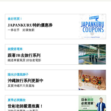
拿好再買！
JAPANKURU特約優惠券
一券在手 好康無窮
就愛搭電車
跟著JR去旅行系列
鐵道車窗風景 好似老電影
陽光沙灘風獅子
沖繩旅行系列更新中
其實沖繩不只美麗海
夏季必買藥妝
世彬老師嚴選推薦！