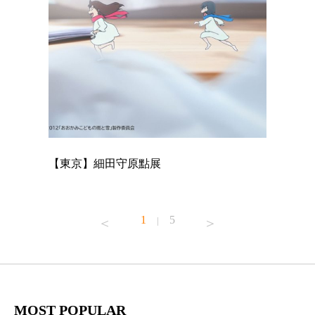
【東京】細田守原點展
【東京】
已！
1
5
|
MOST POPULAR