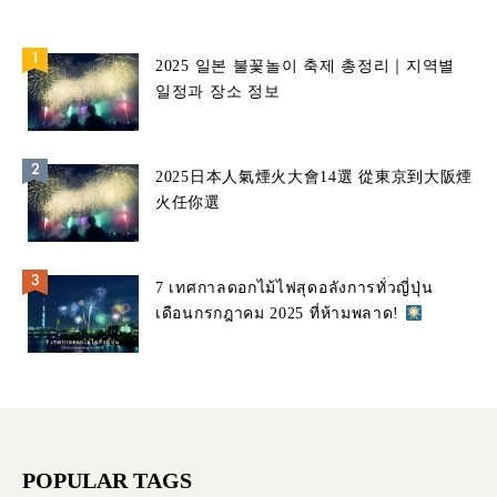
2025 일본 불꽃놀이 축제 총정리｜지역별
일정과 장소 정보
2025日本人氣煙火大會14選 從東京到大阪煙
火任你選
7 เทศกาลดอกไม้ไฟสุดอลังการทั่วญี่ปุ่น
เดือนกรกฎาคม 2025 ที่ห้ามพลาด!
POPULAR TAGS