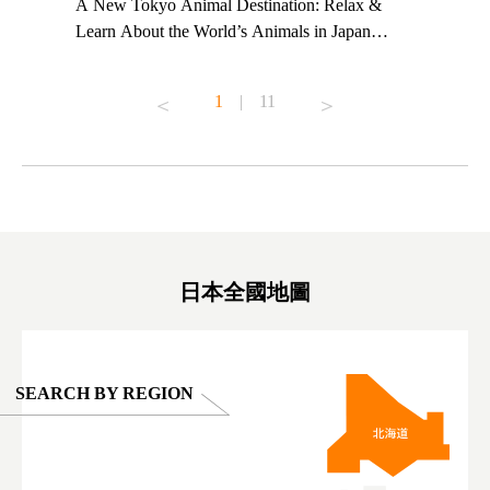
t TeamLab
A New Tokyo Animal Destination: Relax &
Shohei Oh
ng their
Learn About the World’s Animals in Japan
Other Jap
t to
#pr #japankuru #anitouch #anitouchtokyodome
From Kow
o see it for
#capybara #capybaracafe #animalcafe #tokyotrip
#pr #japa
1
|
11
#japantrip #카피바라 #애니터치 #아이와가볼
#kowa #sy
ink in bio)
만한곳 #도쿄여행 #가족여행 #東京旅遊 #東
#preworko
ex #kyoto
京親子景點 #日本動物互動體驗 #水豚泡澡 #
#japan
東京巨蛋城 #เที่ยวญี่ปุ่น2025 #ที่เที่ยว
#오타니쇼
on view of
ครอบครัว #สวนสัตว์ในร่ม #TokyoDomeCity
本旅遊 #運
oto ®
#anitouchtokyodome
ญี่ปุ่น #เ
#ผลิตภัณฑ์
日本全國地圖
SEARCH BY REGION