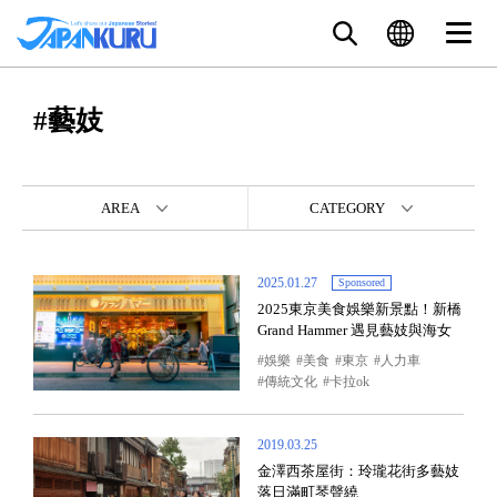
#藝妓
AREA
CATEGORY
2025.01.27
Sponsored
2025東京美食娛樂新景點！新橋
Grand Hammer 遇見藝妓與海女
娛樂
美食
東京
人力車
傳統文化
卡拉ok
2019.03.25
金澤西茶屋街：玲瓏花街多藝妓
落日滿町琴聲繞