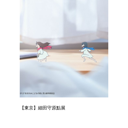
【東京】細田守原點展
【東京】
已！