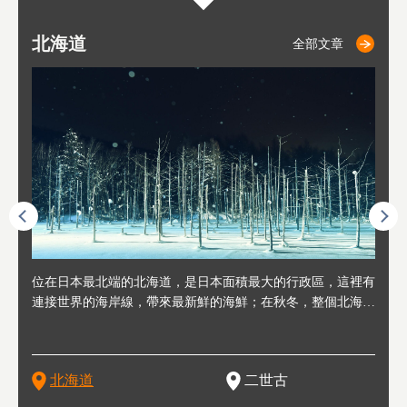
北海道
二世古
仁木
小樽
札幌
東
山
福
秋
全部文章
全部文章
全部文章
全部文章
全部文章
連人情
位在日本最北端的北海道，是日本面積最大的行政區，這裡有
位於北海道西邊，從札幌或新千歲機場出發約2小時車程，是
位於北海道西南部，距離小樽約30分鐘車程，是個坐擁好山好
位於北海道西部，距離札幌站約30分鐘車程。在19～20世紀前
位於北海道西南部的政經都市和交通樞紐，附近有新千歲機場
東北
位於
位於
座落
輪，方
連接世界的海岸線，帶來最新鮮的海鮮；在秋冬，整個北海道
日本代表性的國際級滑雪聖地，在海外也非常有名。其中最為
水好空氣等自然環境，因而種了很多水果的小鎮。櫻桃、葡萄
半，作為貿易港和鯡魚漁港而繁榮起來。當年的舊建築與倉庫
，連結東京、大阪等日本國內大城市及海外各大城市。每年2
峽相
冬天
大區
形民
為台灣
只剩一種顏色，無際的白雪與溫泉；到春夏，則是由五顏六色
人津津樂道的，是擁有世界頂級的「粉雪」雪質，無論是滑雪
、小番茄等，都是當地水果栽培的主角。而最近由於新開設了
，如今在小樽運河沿岸可見，並成為了北海道的代表觀光景點
月，在大通公園舉辦的「札幌雪祭」是聞名海外的北海道重要
聞名
有很
，且
大祭
在這裡
的薰衣草和花卉交織而成的花海。地大物博的北海道．物產豐
新手還是高手都為之著迷，回流客源絡繹不絕。不僅如此，畢
葡萄酒酒莊，作為能品酒嚐美食之所，也越來越有人氣。和隔
。正因曾作為漁港繁榮，小樽的海鮮壽司可是出了名的。市內
活動。由於以拉麵、成吉思汗烤肉、湯咖哩為代表美食，還有
岩手
亦人
則是
燈祭
上最大
饒，擁有香濃醇厚的牛乳和奶製品，以及自然壯麗的景致，北
竟是在北海道，當然少不了吃美食和泡溫泉這樣的旅遊體驗，
壁的余市一樣，望能發展為「酒莊觀光」小鎮，在這裏能走訪
擁有上百家壽司店，還有一條壽司店聚集的壽司街呢。
新鮮的海鮮丼、壽司等北海道物產及料理，都可以在這裡嚐到
名城
」之
東北
中之
北海道
二世古
海道的魅力，需要你用一年四季來體會。
這也是新雪谷（二世谷）受歡迎的原因之一。
葡萄園、觀摩葡萄酒釀造、遇見釀酒師，並感受當地的自然風
，因此也被稱為「食之寶庫」。
祭、
釜等
門地
名度
情與人文。
結天
一的
還有
點也