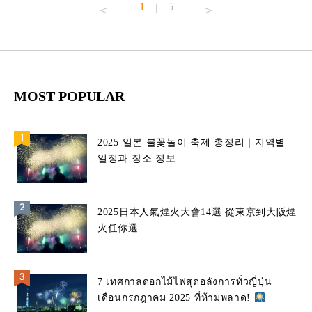
1
5
|
MOST POPULAR
2025 일본 불꽃놀이 축제 총정리｜지역별
일정과 장소 정보
2025日本人氣煙火大會14選 從東京到大阪煙
火任你選
7 เทศกาลดอกไม้ไฟสุดอลังการทั่วญี่ปุ่น
เดือนกรกฎาคม 2025 ที่ห้ามพลาด!