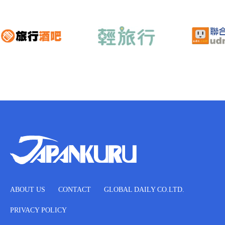
ABOUT US
CONTACT
GLOBAL DAILY CO.LTD.
PRIVACY POLICY