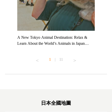
t TeamLab
A New Tokyo Animal Destination: Relax &
Shohei Oh
ng their
Learn About the World’s Animals in Japan
Other Jap
t to
#pr #japankuru #anitouch #anitouchtokyodome
From Kow
o see it for
#capybara #capybaracafe #animalcafe #tokyotrip
#pr #japa
1
|
11
#japantrip #카피바라 #애니터치 #아이와가볼
#kowa #sy
ink in bio)
만한곳 #도쿄여행 #가족여행 #東京旅遊 #東
#preworko
ex #kyoto
京親子景點 #日本動物互動體驗 #水豚泡澡 #
#japan
東京巨蛋城 #เที่ยวญี่ปุ่น2025 #ที่เที่ยว
#오타니쇼
on view of
ครอบครัว #สวนสัตว์ในร่ม #TokyoDomeCity
本旅遊 #運
oto ®
#anitouchtokyodome
ญี่ปุ่น #เ
#ผลิตภัณฑ์
日本全國地圖