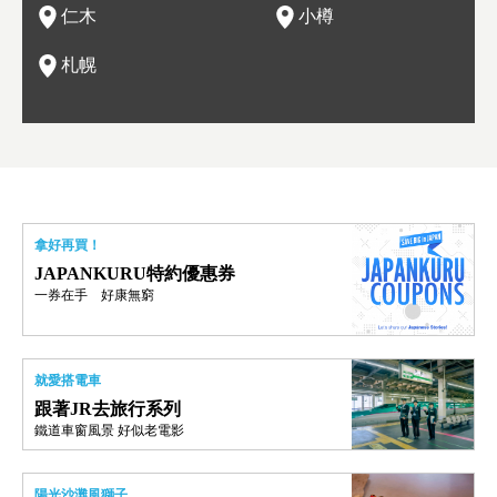
仁木
小樽
現。
札幌
拿好再買！
JAPANKURU特約優惠券
一券在手 好康無窮
就愛搭電車
跟著JR去旅行系列
鐵道車窗風景 好似老電影
陽光沙灘風獅子