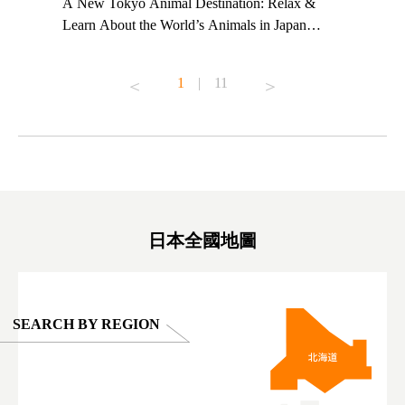
t TeamLab
A New Tokyo Animal Destination: Relax &
Shohei Oh
ng their
Learn About the World’s Animals in Japan
Other Jap
t to
#pr #japankuru #anitouch #anitouchtokyodome
From Kow
o see it for
#capybara #capybaracafe #animalcafe #tokyotrip
#pr #japa
1
|
11
#japantrip #카피바라 #애니터치 #아이와가볼
#kowa #sy
ink in bio)
만한곳 #도쿄여행 #가족여행 #東京旅遊 #東
#preworko
ex #kyoto
京親子景點 #日本動物互動體驗 #水豚泡澡 #
#japan
東京巨蛋城 #เที่ยวญี่ปุ่น2025 #ที่เที่ยว
#오타니쇼
on view of
ครอบครัว #สวนสัตว์ในร่ม #TokyoDomeCity
本旅遊 #運
oto ®
#anitouchtokyodome
ญี่ปุ่น #เ
#ผลิตภัณฑ์
日本全國地圖
SEARCH BY REGION