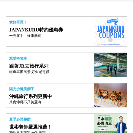
拿好再買！
JAPANKURU特約優惠券
一券在手 好康無窮
就愛搭電車
跟著JR去旅行系列
鐵道車窗風景 好似老電影
陽光沙灘風獅子
沖繩旅行系列更新中
其實沖繩不只美麗海
夏季必買藥妝
世彬老師嚴選推薦！
20款日本藥妝 一次看完