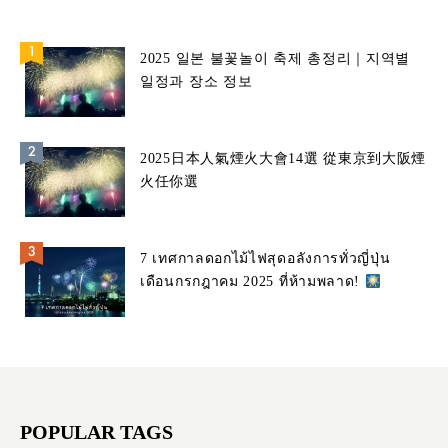
2025 일본 불꽃놀이 축제 총정리｜지역별
일정과 장소 정보
2025日本人氣煙火大會14選 從東京到大阪煙
火任你選
7 เทศกาลดอกไม้ไฟสุดอลังการทั่วญี่ปุ่น
เดือนกรกฎาคม 2025 ที่ห้ามพลาด!
POPULAR TAGS