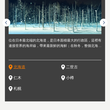
連人情
位在日本最北端的北海道，是日本面積最大的行政區，這裡有
位於北海道西邊，從札幌或新千歲機場出發約2小時車程，是
位於北海道西南部，距離小樽約30分鐘車程，是個坐擁好山好
位於北海道西部，距離札幌站約30分鐘車程。在19～20世紀前
位於北海道西南部的政經都市和交通樞紐，附近有新千歲機場
東北
位於
位於
座落
輪，方
連接世界的海岸線，帶來最新鮮的海鮮；在秋冬，整個北海道
日本代表性的國際級滑雪聖地，在海外也非常有名。其中最為
水好空氣等自然環境，因而種了很多水果的小鎮。櫻桃、葡萄
半，作為貿易港和鯡魚漁港而繁榮起來。當年的舊建築與倉庫
，連結東京、大阪等日本國內大城市及海外各大城市。每年2
峽相
冬天
大區
形民
為台灣
只剩一種顏色，無際的白雪與溫泉；到春夏，則是由五顏六色
人津津樂道的，是擁有世界頂級的「粉雪」雪質，無論是滑雪
、小番茄等，都是當地水果栽培的主角。而最近由於新開設了
，如今在小樽運河沿岸可見，並成為了北海道的代表觀光景點
月，在大通公園舉辦的「札幌雪祭」是聞名海外的北海道重要
聞名
有很
，且
大祭
在這裡
的薰衣草和花卉交織而成的花海。地大物博的北海道．物產豐
新手還是高手都為之著迷，回流客源絡繹不絕。不僅如此，畢
葡萄酒酒莊，作為能品酒嚐美食之所，也越來越有人氣。和隔
。正因曾作為漁港繁榮，小樽的海鮮壽司可是出了名的。市內
活動。由於以拉麵、成吉思汗烤肉、湯咖哩為代表美食，還有
岩手
亦人
則是
燈祭
上最大
饒，擁有香濃醇厚的牛乳和奶製品，以及自然壯麗的景致，北
竟是在北海道，當然少不了吃美食和泡溫泉這樣的旅遊體驗，
壁的余市一樣，望能發展為「酒莊觀光」小鎮，在這裏能走訪
擁有上百家壽司店，還有一條壽司店聚集的壽司街呢。
新鮮的海鮮丼、壽司等北海道物產及料理，都可以在這裡嚐到
名城
」之
東北
中之
北海道
二世古
海道的魅力，需要你用一年四季來體會。
這也是新雪谷（二世谷）受歡迎的原因之一。
葡萄園、觀摩葡萄酒釀造、遇見釀酒師，並感受當地的自然風
，因此也被稱為「食之寶庫」。
祭、
釜等
門地
名度
情與人文。
結天
一的
還有
點也
仁木
小樽
現。
札幌