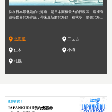
連人情
位在日本最北端的北海道，是日本面積最大的行政區，這裡有
位於北海道西邊，從札幌或新千歲機場出發約2小時車程，是
位於北海道西南部，距離小樽約30分鐘車程，是個坐擁好山好
位於北海道西部，距離札幌站約30分鐘車程。在19～20世紀前
位於北海道西南部的政經都市和交通樞紐，附近有新千歲機場
東北
位於
位於
座落
輪，方
連接世界的海岸線，帶來最新鮮的海鮮；在秋冬，整個北海道
日本代表性的國際級滑雪聖地，在海外也非常有名。其中最為
水好空氣等自然環境，因而種了很多水果的小鎮。櫻桃、葡萄
半，作為貿易港和鯡魚漁港而繁榮起來。當年的舊建築與倉庫
，連結東京、大阪等日本國內大城市及海外各大城市。每年2
峽相
冬天
大區
形民
為台灣
只剩一種顏色，無際的白雪與溫泉；到春夏，則是由五顏六色
人津津樂道的，是擁有世界頂級的「粉雪」雪質，無論是滑雪
、小番茄等，都是當地水果栽培的主角。而最近由於新開設了
，如今在小樽運河沿岸可見，並成為了北海道的代表觀光景點
月，在大通公園舉辦的「札幌雪祭」是聞名海外的北海道重要
聞名
有很
，且
大祭
在這裡
的薰衣草和花卉交織而成的花海。地大物博的北海道．物產豐
新手還是高手都為之著迷，回流客源絡繹不絕。不僅如此，畢
葡萄酒酒莊，作為能品酒嚐美食之所，也越來越有人氣。和隔
。正因曾作為漁港繁榮，小樽的海鮮壽司可是出了名的。市內
活動。由於以拉麵、成吉思汗烤肉、湯咖哩為代表美食，還有
岩手
亦人
則是
燈祭
上最大
饒，擁有香濃醇厚的牛乳和奶製品，以及自然壯麗的景致，北
竟是在北海道，當然少不了吃美食和泡溫泉這樣的旅遊體驗，
壁的余市一樣，望能發展為「酒莊觀光」小鎮，在這裏能走訪
擁有上百家壽司店，還有一條壽司店聚集的壽司街呢。
新鮮的海鮮丼、壽司等北海道物產及料理，都可以在這裡嚐到
名城
」之
東北
中之
北海道
二世古
海道的魅力，需要你用一年四季來體會。
這也是新雪谷（二世谷）受歡迎的原因之一。
葡萄園、觀摩葡萄酒釀造、遇見釀酒師，並感受當地的自然風
，因此也被稱為「食之寶庫」。
祭、
釜等
門地
名度
情與人文。
結天
一的
還有
點也
仁木
小樽
現。
札幌
拿好再買！
JAPANKURU特約優惠券