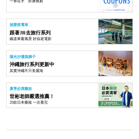
一券在手 好康無窮
就愛搭電車
跟著JR去旅行系列
鐵道車窗風景 好似老電影
陽光沙灘風獅子
沖繩旅行系列更新中
其實沖繩不只美麗海
夏季必買藥妝
世彬老師嚴選推薦！
20款日本藥妝 一次看完