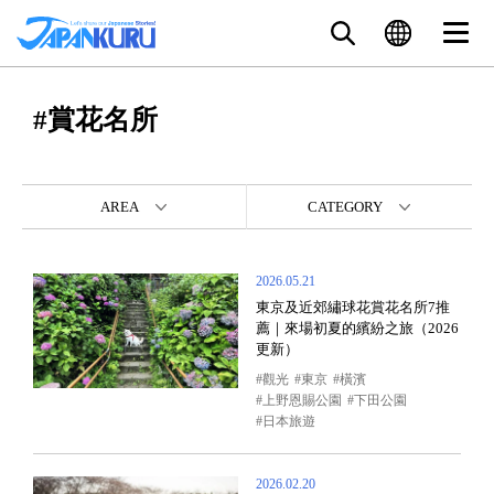
#賞花名所
AREA
CATEGORY
2026.05.21
東京及近郊繡球花賞花名所7推
薦｜來場初夏的繽紛之旅（2026
更新）
觀光
東京
橫濱
上野恩賜公園
下田公園
日本旅遊
2026.02.20