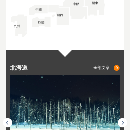
北海道
二世古
仁木
小樽
札幌
東
山
福
秋
全部文章
全部文章
全部文章
全部文章
全部文章