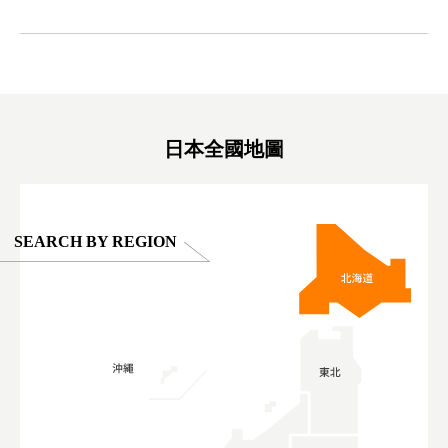
ink in bio)
만한곳 #도쿄여행 #가족여행 #東京旅遊 #東
#preworko
ex #kyoto
京親子景點 #日本動物互動體驗 #水豚泡澡 #
#japan
東京巨蛋城 #เที่ยวญี่ปุ่น2025 #ที่เที่ยว
#오타니쇼
on view of
ครอบครัว #สวนสัตว์ในร่ม #TokyoDomeCity
本旅遊 #運
oto ®
#anitouchtokyodome
ญี่ปุ่น #เ
#ผลิตภัณฑ์
日本全國地圖
SEARCH BY REGION