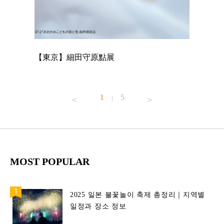
【東京】細田守原點展
【東京】
已！
1
5
|
MOST POPULAR
2025 일본 불꽃놀이 축제 총정리｜지역별
일정과 장소 정보