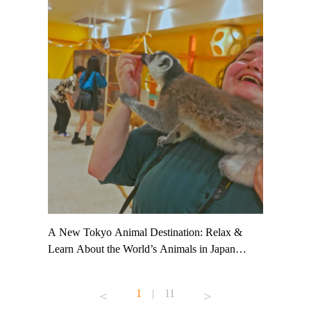
t TeamLab
A New Tokyo Animal Destination: Relax &
Shohei Oh
ng their
Learn About the World’s Animals in Japan
Other Jap
t to
#pr #japankuru #anitouch #anitouchtokyodome
From Kow
o see it for
#capybara #capybaracafe #animalcafe #tokyotrip
#pr #japa
1
|
11
#japantrip #카피바라 #애니터치 #아이와가볼
#kowa #sy