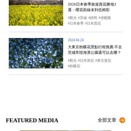
2026日本春季旅遊賞花勝地3
選：櫻花前線未到也精彩
觀光
茨城
靜岡
偕樂園
日本春季
日本賞花
2024.04.24
大東京粉蝶花景點行程推薦 不去
茨城常陸海濱公園還可以去哪？
觀光
日本賞花
東京賞花
粉蝶花
FEATURED MEDIA
全部文章