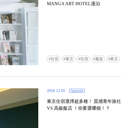
MANGA ART HOTEL漫泊
Ready to see TeamLab in Kyoto!? At
住宿
東京
住宿
書架
東京
Biovortex Kyoto, the collective is taki
acclaimed immersive art and bringing i
Japan's ancient capital. We can't wait to
ourselves this autumn!
2018.12.05
Sponsored
>> Find out more at Japankuru.com! (l
#japankuru #teamlab #teamlabbiovort
東京住宿選擇超多種！ 質感青年旅社
#kyototrip #japantravel #artnews
VS 高級飯店 ！你要選哪個！？
Photos courtesy of teamLab, Exhibitio
teamLab Biovortex Kyoto, 2025, Kyo
teamLab, courtesy Pace Gallery