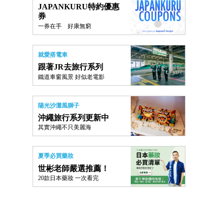
JAPANKURU特約優惠
券
一券在手 好康無窮
就愛搭電車
跟著JR去旅行系列
鐵道車窗風景 好似老電影
陽光沙灘風獅子
沖繩旅行系列更新中
其實沖繩不只美麗海
夏季必買藥妝
世彬老師嚴選推薦！
20款日本藥妝 一次看完