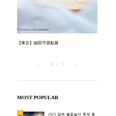
【東京】細田守原點展
【東京】「
已！
1
|
5
MOST POPULAR
2025 일본 불꽃놀이 축제 총