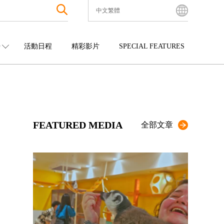
中文繁體
English
Bahasa Indonesia
O
活動日程
精彩影片
SPECIAL FEATURES
Français
한국어
中國
娛樂
九州
中文简体
四國
觀光
沖繩
中文繁體
ไทย
FEATURED MEDIA
Tiếng Việt
全部文章
日本語