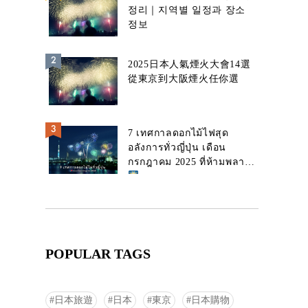
정리｜지역별 일정과 장소
정보
2025日本人氣煙火大會14選
從東京到大阪煙火任你選
7 เทศกาลดอกไม้ไฟสุด
อลังการทั่วญี่ปุ่น เดือน
กรกฎาคม 2025 ที่ห้ามพลาด!
POPULAR TAGS
日本旅遊
日本
東京
日本購物