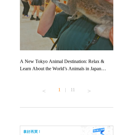
 TeamLab
A New Tokyo Animal Destination: Relax &
Shohei Oht
ng their
Learn About the World’s Animals in Japan
Other Japa
t to
#pr #japankuru #anitouch #anitouchtokyodome
From Kow
 see it for
#capybara #capybaracafe #animalcafe #tokyotrip
#pr #japan
1
|
11
#japantrip #카피바라 #애니터치 #아이와가볼
#kowa #sy
ink in bio)
만한곳 #도쿄여행 #가족여행 #東京旅遊 #東
#preworkou
ex #kyoto
京親子景點 #日本動物互動體驗 #水豚泡澡 #
#japan
東京巨蛋城 #เที่ยวญี่ปุ่น2025 #ที่เที่ยว
#오타니쇼
n view of
ครอบครัว #สวนสัตว์ในร่ม #TokyoDomeCity
本旅遊 #運
to ®
#anitouchtokyodome
ญี่ปุ่น #เ
拿好再買！
#ผลิตภัณฑ์