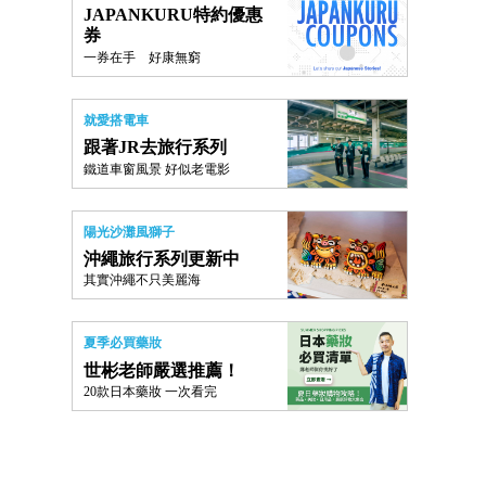
JAPANKURU特約優惠
券
一券在手 好康無窮
就愛搭電車
跟著JR去旅行系列
鐵道車窗風景 好似老電影
陽光沙灘風獅子
沖繩旅行系列更新中
其實沖繩不只美麗海
夏季必買藥妝
世彬老師嚴選推薦！
20款日本藥妝 一次看完