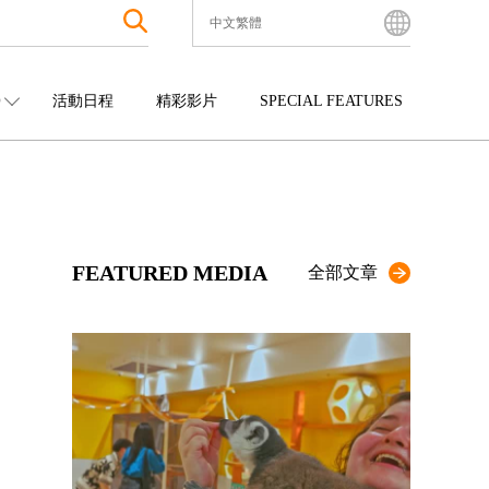
中文繁體
English
Bahasa Indonesia
O
活動日程
精彩影片
SPECIAL FEATURES
Français
한국어
中國
娛樂
九州
中文简体
四國
觀光
沖繩
中文繁體
ไทย
FEATURED MEDIA
Tiếng Việt
全部文章
日本語