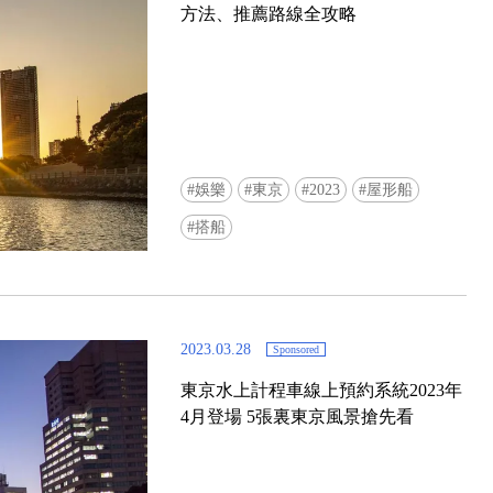
方法、推薦路線全攻略
娛樂
東京
2023
屋形船
Ready to see TeamLab in Kyoto!? At
搭船
Biovortex Kyoto, the collective is taki
acclaimed immersive art and bringing i
Japan's ancient capital. We can't wait to
ourselves this autumn!
2023.03.28
Sponsored
>> Find out more at Japankuru.com! (l
#japankuru #teamlab #teamlabbiovort
東京水上計程車線上預約系統2023年
#kyototrip #japantravel #artnews
4月登場 5張裏東京風景搶先看
Photos courtesy of teamLab, Exhibitio
teamLab Biovortex Kyoto, 2025, Kyo
teamLab, courtesy Pace Gallery