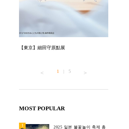
【東京】細田守原點展
【東京】「
已！
1
|
5
MOST POPULAR
2025 일본 불꽃놀이 축제 총