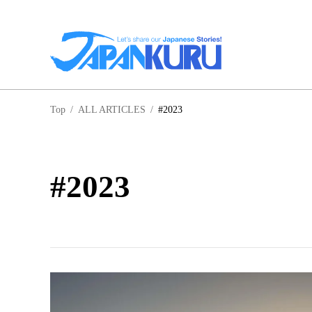
NA
Top
/
ALL ARTICLES
/
#2023
北
#2023