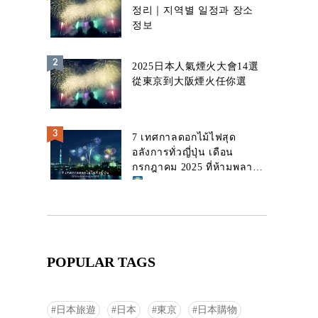
정리｜지역별 일정과 장소
정보
2025日本人氣煙火大會14選
從東京到大阪煙火任你選
7 เทศกาลดอกไม้ไฟสุด
อลังการทั่วญี่ปุ่น เดือน
กรกฎาคม 2025 ที่ห้ามพลาด!
POPULAR TAGS
日本旅遊
日本
東京
日本購物