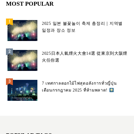
MOST POPULAR
2025 일본 불꽃놀이 축제 총정리｜지역별
일정과 장소 정보
2025日本人氣煙火大會14選 從東京到大阪煙
火任你選
7 เทศกาลดอกไม้ไฟสุดอลังการทั่วญี่ปุ่น
เดือนกรกฎาคม 2025 ที่ห้ามพลาด!