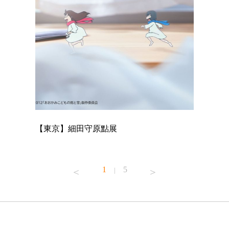
【東京】細田守原點展
【東京】
已！
1
5
|