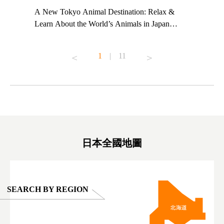
t TeamLab
A New Tokyo Animal Destination: Relax &
Shohei Oh
ng their
Learn About the World’s Animals in Japan
Other Jap
t to
#pr #japankuru #anitouch #anitouchtokyodome
From Kow
o see it for
#capybara #capybaracafe #animalcafe #tokyotrip
#pr #japa
1
|
11
#japantrip #카피바라 #애니터치 #아이와가볼
#kowa #sy
ink in bio)
만한곳 #도쿄여행 #가족여행 #東京旅遊 #東
#preworko
ex #kyoto
京親子景點 #日本動物互動體驗 #水豚泡澡 #
#japan
東京巨蛋城 #เที่ยวญี่ปุ่น2025 #ที่เที่ยว
#오타니쇼
on view of
ครอบครัว #สวนสัตว์ในร่ม #TokyoDomeCity
本旅遊 #運
oto ®
#anitouchtokyodome
ญี่ปุ่น #เ
#ผลิตภัณฑ์
日本全國地圖
SEARCH BY REGION