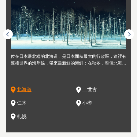
連人情
位在日本最北端的北海道，是日本面積最大的行政區，這裡有
位於北海道西邊，從札幌或新千歲機場出發約2小時車程，是
位於北海道西南部，距離小樽約30分鐘車程，是個坐擁好山好
位於北海道西部，距離札幌站約30分鐘車程。在19～20世紀前
位於北海道西南部的政經都市和交通樞紐，附近有新千歲機場
東北
位於
位於
座落
輪，方
連接世界的海岸線，帶來最新鮮的海鮮；在秋冬，整個北海道
日本代表性的國際級滑雪聖地，在海外也非常有名。其中最為
水好空氣等自然環境，因而種了很多水果的小鎮。櫻桃、葡萄
半，作為貿易港和鯡魚漁港而繁榮起來。當年的舊建築與倉庫
，連結東京、大阪等日本國內大城市及海外各大城市。每年2
峽相
冬天
大區
形民
為台灣
只剩一種顏色，無際的白雪與溫泉；到春夏，則是由五顏六色
人津津樂道的，是擁有世界頂級的「粉雪」雪質，無論是滑雪
、小番茄等，都是當地水果栽培的主角。而最近由於新開設了
，如今在小樽運河沿岸可見，並成為了北海道的代表觀光景點
月，在大通公園舉辦的「札幌雪祭」是聞名海外的北海道重要
聞名
有很
，且
大祭
在這裡
的薰衣草和花卉交織而成的花海。地大物博的北海道．物產豐
新手還是高手都為之著迷，回流客源絡繹不絕。不僅如此，畢
葡萄酒酒莊，作為能品酒嚐美食之所，也越來越有人氣。和隔
。正因曾作為漁港繁榮，小樽的海鮮壽司可是出了名的。市內
活動。由於以拉麵、成吉思汗烤肉、湯咖哩為代表美食，還有
岩手
亦人
則是
燈祭
上最大
饒，擁有香濃醇厚的牛乳和奶製品，以及自然壯麗的景致，北
竟是在北海道，當然少不了吃美食和泡溫泉這樣的旅遊體驗，
壁的余市一樣，望能發展為「酒莊觀光」小鎮，在這裏能走訪
擁有上百家壽司店，還有一條壽司店聚集的壽司街呢。
新鮮的海鮮丼、壽司等北海道物產及料理，都可以在這裡嚐到
名城
」之
東北
中之
北海道
二世古
海道的魅力，需要你用一年四季來體會。
這也是新雪谷（二世谷）受歡迎的原因之一。
葡萄園、觀摩葡萄酒釀造、遇見釀酒師，並感受當地的自然風
，因此也被稱為「食之寶庫」。
祭、
釜等
門地
名度
情與人文。
結天
一的
還有
點也
仁木
小樽
現。
札幌