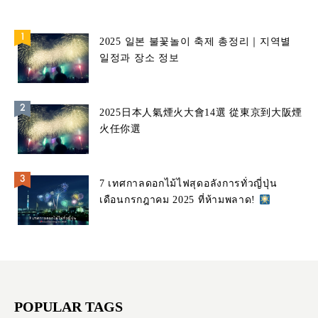
2025 일본 불꽃놀이 축제 총정리｜지역별
일정과 장소 정보
2025日本人氣煙火大會14選 從東京到大阪煙
火任你選
7 เทศกาลดอกไม้ไฟสุดอลังการทั่วญี่ปุ่น
เดือนกรกฎาคม 2025 ที่ห้ามพลาด!
POPULAR TAGS