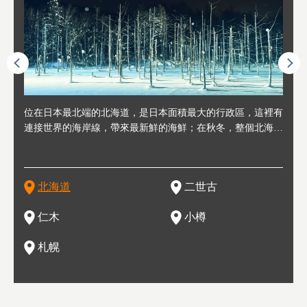
連人情
位在日本最北端的北海道，是日本面積最大的行政區，這裡有
位於北海道西邊，從札幌或新千歲機場出發約2小時車程，是
位於北海道西南部，距離小樽約30分鐘車程，是個坐擁好山好
位於北海道西部，距離札幌站約30分鐘車程。在19～20世紀前
位於北海道西南部的政經都市和交通樞紐，附近有新千歲機場
東北
位於
位於
座落
輪，方
連接世界的海岸線，帶來最新鮮的海鮮；在秋冬，整個北海道
日本代表性的國際級滑雪聖地，在海外也非常有名。其中最為
水好空氣等自然環境，因而種了很多水果的小鎮。櫻桃、葡萄
半，作為貿易港和鯡魚漁港而繁榮起來。當年的舊建築與倉庫
，連結東京、大阪等日本國內大城市及海外各大城市。每年2
峽相
冬天
大區
形民
為台灣
只剩一種顏色，無際的白雪與溫泉；到春夏，則是由五顏六色
人津津樂道的，是擁有世界頂級的「粉雪」雪質，無論是滑雪
、小番茄等，都是當地水果栽培的主角。而最近由於新開設了
，如今在小樽運河沿岸可見，並成為了北海道的代表觀光景點
月，在大通公園舉辦的「札幌雪祭」是聞名海外的北海道重要
聞名
有很
，且
大祭
在這裡
的薰衣草和花卉交織而成的花海。地大物博的北海道．物產豐
新手還是高手都為之著迷，回流客源絡繹不絕。不僅如此，畢
葡萄酒酒莊，作為能品酒嚐美食之所，也越來越有人氣。和隔
。正因曾作為漁港繁榮，小樽的海鮮壽司可是出了名的。市內
活動。由於以拉麵、成吉思汗烤肉、湯咖哩為代表美食，還有
岩手
亦人
則是
燈祭
上最大
饒，擁有香濃醇厚的牛乳和奶製品，以及自然壯麗的景致，北
竟是在北海道，當然少不了吃美食和泡溫泉這樣的旅遊體驗，
壁的余市一樣，望能發展為「酒莊觀光」小鎮，在這裏能走訪
擁有上百家壽司店，還有一條壽司店聚集的壽司街呢。
新鮮的海鮮丼、壽司等北海道物產及料理，都可以在這裡嚐到
名城
」之
東北
中之
北海道
二世古
海道的魅力，需要你用一年四季來體會。
這也是新雪谷（二世谷）受歡迎的原因之一。
葡萄園、觀摩葡萄酒釀造、遇見釀酒師，並感受當地的自然風
，因此也被稱為「食之寶庫」。
祭、
釜等
門地
名度
情與人文。
結天
一的
還有
點也
仁木
小樽
現。
札幌