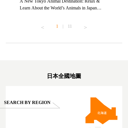
t TeamLab
A New Tokyo Animal Destination: Relax &
Shohei Oh
ng their
Learn About the World’s Animals in Japan
Other Jap
t to
#pr #japankuru #anitouch #anitouchtokyodome
From Kow
o see it for
#capybara #capybaracafe #animalcafe #tokyotrip
#pr #japa
1
|
11
#japantrip #카피바라 #애니터치 #아이와가볼
#kowa #sy
ink in bio)
만한곳 #도쿄여행 #가족여행 #東京旅遊 #東
#preworko
ex #kyoto
京親子景點 #日本動物互動體驗 #水豚泡澡 #
#japan
東京巨蛋城 #เที่ยวญี่ปุ่น2025 #ที่เที่ยว
#오타니쇼
on view of
ครอบครัว #สวนสัตว์ในร่ม #TokyoDomeCity
本旅遊 #運
oto ®
#anitouchtokyodome
ญี่ปุ่น #เ
#ผลิตภัณฑ์
日本全國地圖
SEARCH BY REGION