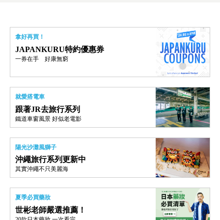
拿好再買！
JAPANKURU特約優惠券
一券在手 好康無窮
就愛搭電車
跟著JR去旅行系列
鐵道車窗風景 好似老電影
陽光沙灘風獅子
沖繩旅行系列更新中
其實沖繩不只美麗海
夏季必買藥妝
世彬老師嚴選推薦！
20款日本藥妝 一次看完