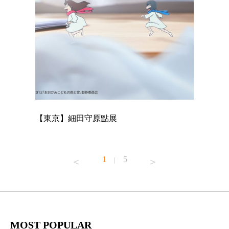
【東京】細田守原點展
【東京】
已！
1
5
|
MOST POPULAR