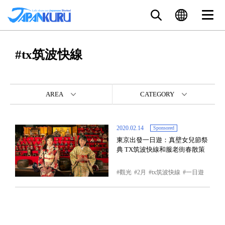
#tx筑波快線
AREA
CATEGORY
2020.02.14
Sponsored
東京出發一日遊：真壁女兒節祭
典 TX筑波快線和服老街春散策
觀光
2月
tx筑波快線
一日遊