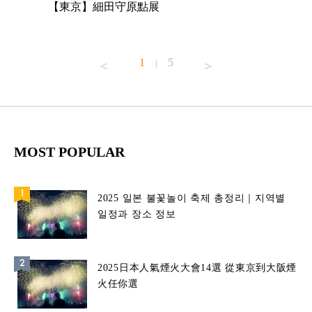
【東京】細田守原點展
【東京】
已！
1
5
|
MOST POPULAR
2025 일본 불꽃놀이 축제 총정리｜지역별
일정과 장소 정보
2025日本人氣煙火大會14選 從東京到大阪煙
火任你選