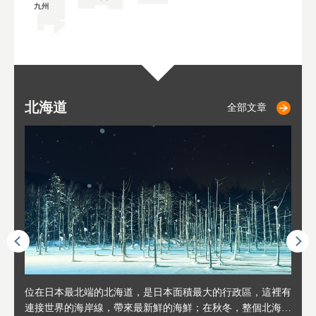
北海道
二世古
仁木
小樽
札幌
東
山
福
秋
全部文章
全部文章
全部文章
全部文章
全部文章
連人情
位在日本最北端的北海道，是日本面積最大的行政區，這裡有
位於北海道西邊，從札幌或新千歲機場出發約2小時車程，是
位於北海道西南部，距離小樽約30分鐘車程，是個坐擁好山好
位於北海道西部，距離札幌站約30分鐘車程。在19～20世紀前
位於北海道西南部的政經都市和交通樞紐，附近有新千歲機場
東北
位於
位於
座落
輪，方
連接世界的海岸線，帶來最新鮮的海鮮；在秋冬，整個北海道
日本代表性的國際級滑雪聖地，在海外也非常有名。其中最為
水好空氣等自然環境，因而種了很多水果的小鎮。櫻桃、葡萄
半，作為貿易港和鯡魚漁港而繁榮起來。當年的舊建築與倉庫
，連結東京、大阪等日本國內大城市及海外各大城市。每年2
峽相
冬天
大區
形民