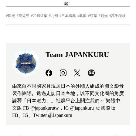
處！
觀光
鹿兒島
2019紅葉
九州
日本追楓
楓葉
紅葉
觀光
高千穂峡
Team JAPANKURU
由來自不同國家且現居日本的外國人組成的圖文影音
製作團隊。透過走訪日本各地，以不同文化圈的角度
詮釋「日本魅力」。社群平台上關注我們～ 繁體中
文版 FB @japankurutw，IG @japankuru_tc 國際版
FB、IG、Twitter @Japankuru