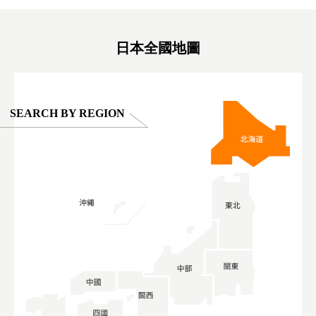
oto ®
#anitouchtokyodome
ญี่ปุ่น #เ
#ผลิตภัณฑ์
日本全國地圖
SEARCH BY REGION