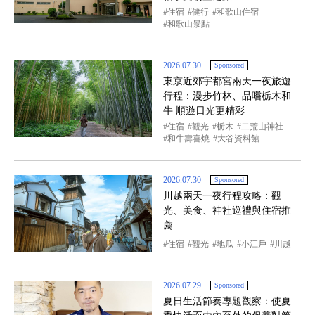
住宿
健行
和歌山住宿
和歌山景點
2026.07.30
Sponsored
東京近郊宇都宮兩天一夜旅遊
行程：漫步竹林、品嚐栃木和
牛 順遊日光更精彩
住宿
觀光
栃木
二荒山神社
和牛壽喜燒
大谷資料館
2026.07.30
Sponsored
川越兩天一夜行程攻略：觀
光、美食、神社巡禮與住宿推
薦
住宿
觀光
地瓜
小江戶
川越
2026.07.29
Sponsored
夏日生活節奏專題觀察：使夏