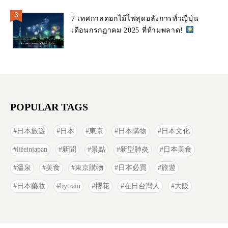
7 เทศกาลดอกไม้ไฟสุดอลังการทั่วญี่ปุ่น
เดือนกรกฎาคม 2025 ที่ห้ามพลาด!
POPULAR TAGS
日本旅遊
日本
東京
日本購物
日本文化
lifeinjapan
新聞
景點
新型肺炎
日本美食
溫泉
美食
東京購物
日本必買
旅遊
日本藥妝
bytrain
櫻花
在日台灣人
大阪