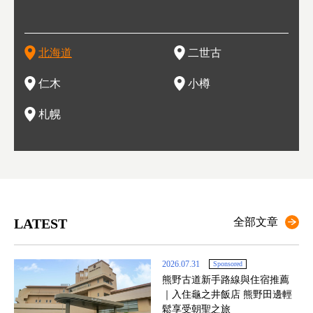
為台灣
只剩一種顏色，無際的白雪與溫泉；到春夏，則是由五顏六色
人津津樂道的，是擁有世界頂級的「粉雪」雪質，無論是滑雪
、小番茄等，都是當地水果栽培的主角。而最近由於新開設了
，如今在小樽運河沿岸可見，並成為了北海道的代表觀光景點
月，在大通公園舉辦的「札幌雪祭」是聞名海外的北海道重要
聞名
有很
，且
大祭
在這裡
的薰衣草和花卉交織而成的花海。地大物博的北海道．物產豐
新手還是高手都為之著迷，回流客源絡繹不絕。不僅如此，畢
葡萄酒酒莊，作為能品酒嚐美食之所，也越來越有人氣。和隔
。正因曾作為漁港繁榮，小樽的海鮮壽司可是出了名的。市內
活動。由於以拉麵、成吉思汗烤肉、湯咖哩為代表美食，還有
岩手
亦人
則是
燈祭
上最大
饒，擁有香濃醇厚的牛乳和奶製品，以及自然壯麗的景致，北
竟是在北海道，當然少不了吃美食和泡溫泉這樣的旅遊體驗，
壁的余市一樣，望能發展為「酒莊觀光」小鎮，在這裏能走訪
擁有上百家壽司店，還有一條壽司店聚集的壽司街呢。
新鮮的海鮮丼、壽司等北海道物產及料理，都可以在這裡嚐到
名城
」之
東北
中之
北海道
二世古
海道的魅力，需要你用一年四季來體會。
這也是新雪谷（二世谷）受歡迎的原因之一。
葡萄園、觀摩葡萄酒釀造、遇見釀酒師，並感受當地的自然風
，因此也被稱為「食之寶庫」。
祭、
釜等
門地
名度
情與人文。
結天
一的
還有
點也
仁木
小樽
現。
札幌
LATEST
全部文章
2026.07.31
Sponsored
熊野古道新手路線與住宿推薦
｜入住龜之井飯店 熊野田邊輕
鬆享受朝聖之旅