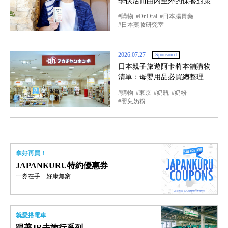
季快活而由內至外的保養對策
購物
Dr.Oral
日本腸胃藥
日本藥妝研究室
2026.07.27
Sponsored
日本親子旅遊阿卡將本舖購物
清單：母嬰用品必買總整理
購物
東京
奶瓶
奶粉
嬰兒奶粉
拿好再買！
JAPANKURU特約優惠券
一券在手 好康無窮
就愛搭電車
跟著JR去旅行系列