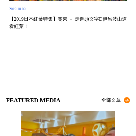
2019.10.09
2019.
【2019日本紅葉特集】關東 － 走進頭文字D伊呂波山道
【2
看紅葉！
蔦
玩
北野
FEATURED MEDIA
全部文章