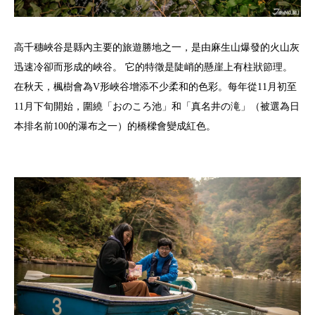
高千穗峽谷是縣內主要的旅遊勝地之一，是由麻生山爆發的火山灰
迅速冷卻而形成的峽谷。 它的特徵是陡峭的懸崖上有柱狀節理。
在秋天，楓樹會為V形峽谷增添不少柔和的色彩。每年從11月初至
11月下旬開始，圍繞「おのころ池」和「真名井の滝」（被選為日
本排名前100的瀑布之一）的橋樑會變成紅色。