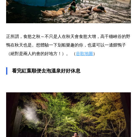
正所謂，食慾之秋～不只是人在秋天會食慾大增，高千穗峽谷的野
鴨在秋天也是。想體驗一下划船樂趣的你，也還可以一邊餵鴨子
（絕對是兩人約會的好地方！）。 （
谷歌地圖
）
看完紅葉順便去泡溫泉好好休息