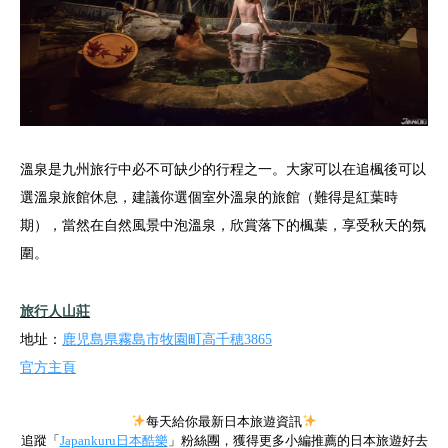
溫泉是九州旅行中必不可缺少的行程之一。大家可以在追楓後可以
選溫泉旅館休息，建議你選個室外溫泉的旅館（難得是紅葉時
期），當然在自然風景中泡溫泉，欣賞落下的楓葉，享受秋天的氛
圍。
旅行人山莊
地址：
鹿児島県霧島市牧園町高千穂3865
官方主頁
每天給你最新日本旅遊資訊
追蹤「
Japankuru日本酷樂
」粉絲團，獲得更多小編推薦的日本旅遊好去