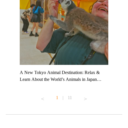
t TeamLab
A New Tokyo Animal Destination: Relax &
Shohei Oh
ng their
Learn About the World’s Animals in Japan
Other Jap
t to
#pr #japankuru #anitouch #anitouchtokyodome
From Kow
o see it for
#capybara #capybaracafe #animalcafe #tokyotrip
#pr #japa
1
|
11
#japantrip #카피바라 #애니터치 #아이와가볼
#kowa #sy
ink in bio)
만한곳 #도쿄여행 #가족여행 #東京旅遊 #東
#preworko
ex #kyoto
京親子景點 #日本動物互動體驗 #水豚泡澡 #
#japan
東京巨蛋城 #เที่ยวญี่ปุ่น2025 #ที่เที่ยว
#오타니쇼
on view of
ครอบครัว #สวนสัตว์ในร่ม #TokyoDomeCity
本旅遊 #運