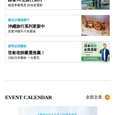
鐵道車窗風景 好似老電影
陽光沙灘風獅子
沖繩旅行系列更新中
其實沖繩不只美麗海
夏季必買藥妝
世彬老師嚴選推薦！
20款日本藥妝 一次看完
EVENT CALENDAR
全部文章