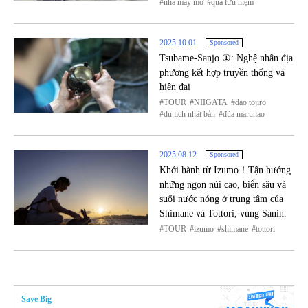
nhà máy mở
quà lưu niệm
2025.10.01
Sponsored
Tsubame-Sanjo ①: Nghệ nhân địa
phương kết hợp truyền thống và
hiện đại
TOUR
NIIGATA
dao tojiro
du lịch nhật bản
đũa marunao
2025.08.12
Sponsored
Khởi hành từ Izumo！Tận hưởng
những ngọn núi cao, biển sâu và
suối nước nóng ở trung tâm của
Shimane và Tottori, vùng Sanin.
TOUR
izumo
shimane
tottori
Save Big