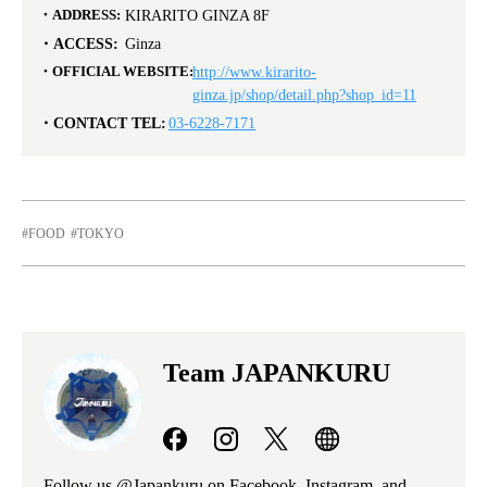
ADDRESS:
KIRARITO GINZA 8F
ACCESS:
Ginza
OFFICIAL WEBSITE:
http://www.kirarito-
ginza.jp/shop/detail.php?shop_id=11
CONTACT TEL:
03-6228-7171
FOOD
TOKYO
Team JAPANKURU
Follow us @Japankuru on Facebook, Instagram, and