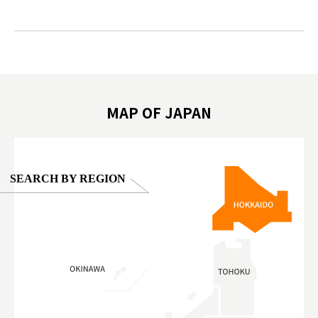
ink in bio)
만한곳 #도쿄여행 #가족여행 #東京旅遊 #東
#preworko
ex #kyoto
京親子景點 #日本動物互動體驗 #水豚泡澡 #
#japan
東京巨蛋城 #เที่ยวญี่ปุ่น2025 #ที่เที่ยว
#오타니쇼
on view of
ครอบครัว #สวนสัตว์ในร่ม #TokyoDomeCity
本旅遊 #運
oto ®
#anitouchtokyodome
ญี่ปุ่น #เ
#ผลิตภัณฑ์
MAP OF JAPAN
SEARCH BY REGION