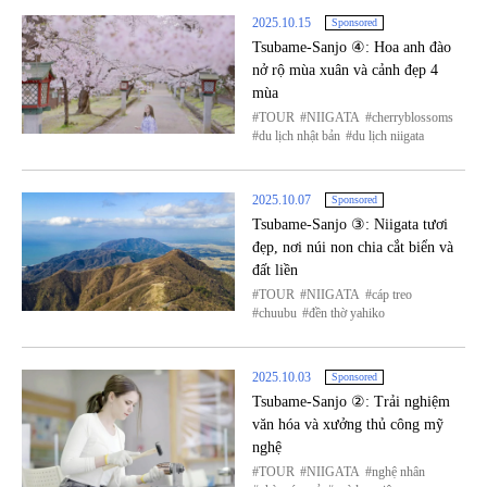
2025.10.15
Sponsored
Tsubame-Sanjo ④: Hoa anh đào
nở rộ mùa xuân và cảnh đẹp 4
mùa
TOUR
NIIGATA
cherryblossoms
du lịch nhật bản
du lịch niigata
2025.10.07
Sponsored
Tsubame-Sanjo ③: Niigata tươi
đẹp, nơi núi non chia cắt biển và
đất liền
TOUR
NIIGATA
cáp treo
chuubu
đền thờ yahiko
2025.10.03
Sponsored
Tsubame-Sanjo ②: Trải nghiệm
văn hóa và xưởng thủ công mỹ
nghệ
TOUR
NIIGATA
nghệ nhân