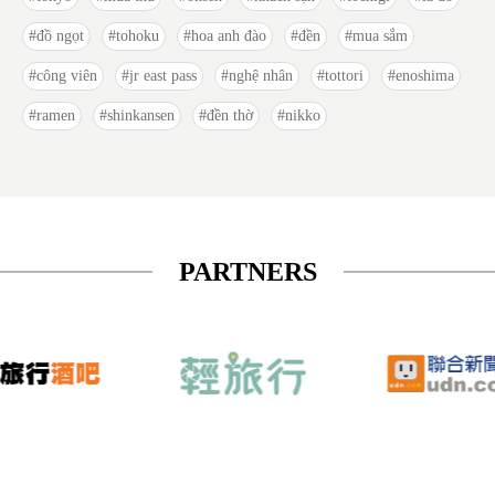
đồ ngọt
tohoku
hoa anh đào
đền
mua sắm
công viên
jr east pass
nghệ nhân
tottori
enoshima
ramen
shinkansen
đền thờ
nikko
PARTNERS