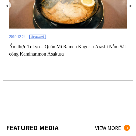
2019.12.24
Sponsored
Ẩm thực Tokyo – Quán Mì Ramen Kagetsu Arashi Nằm Sát
2019.
cổng Kaminarimon Asakusa
G@
Địa 
Nhậ
Shi
FEATURED MEDIA
VIEW MORE