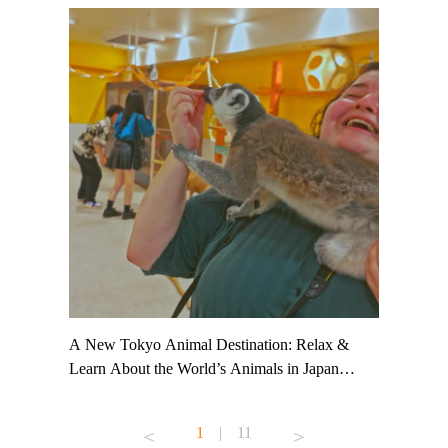
t TeamLab
A New Tokyo Animal Destination: Relax &
Shohei Oh
ng their
Learn About the World’s Animals in Japan
Other Jap
t to
#pr #japankuru #anitouch #anitouchtokyodome
From Kow
o see it for
#capybara #capybaracafe #animalcafe #tokyotrip
#pr #japa
1
|
11
#japantrip #카피바라 #애니터치 #아이와가볼
#kowa #sy