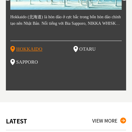
ằm ở c
Hokkaido (北海道) là hòn đảo ở cực bắc trong bốn hòn đảo chính
Otaru nằm ở phía tây Hokkaido, cách ga Sapporo khoảng 30 phút.
Sapporo là thành phố nằm ở phía Tây Nam của Hokkaido và là th
Consi
Tỉnh 
Tỉnh 
Yamag
ó lịch
tạo nên Nhật Bản. Nổi tiếng với Bia Sapporo, NIKKA WHISKEY
Thành phố Otaru phát triển mạnh xung quanh bến cảng sầm uất và
ủ phủ kinh tế và chính trị của tỉnh. Sapporo có sân bay New Chito
in the
. Akit
Bản v
m của
ương q
, và lễ hội tuyết mùa đông "Yuki Matsuri" ở Sapporo, Hokkaido c
o những thế kỷ 19 và 20 nhờ hoạt động buôn bán và đánh bắt cá.
se địa phương đón khách từ các thành phố lớn như Tokyo và Osak
enty o
đăng 
Vùng 
mùa đ
ũng được biết đến với những công viên quốc gia xinh đẹp. Khoai t
Các tòa nhà còn sót lại từ thời kỳ đó vẫn là điểm tham quan nổi ti
a đến, cùng với các chuyến bay quốc tế. Vào tháng 2 hàng năm, L
ked wi
ngày 
g Aiz
nóng (
ây, dưa đỏ, các sản phẩm từ sữa, "Thành Cát Tư Hãn", súp cà ri v
ếng, tập trung quanh Kênh đào Otaru. Với lịch sử là trung tâm đá
ễ hội Tuyết Sapporo được tổ chức tại Công viên Odori và đây là
ns, la
tỉnh,
do và 
Những
HOKKAIDO
OTARU
T
à ramen miso là những thực phẩm nổi tiếng ở vùng đất này!
nh bắt cá, vì vậy không có gì ngạc nhiên khi món sushi tươi sống
một trong những sự kiện lớn nhất ở Hokkaido. Đây cũng là một đi
n là m
ramen 
đặc b
của khu vực này là một món nhất định bạn không thể bỏ lỡ khi th
ểm đến vô cùng hot để thưởng thức những món ăn tuyệt vời, được
ku to
iếng)
ghỉ m
SAPPORO
F
am quan thành phố này. Otaru có đến hơn 100 cửa hàng sushi, và
biết đến như một kho báu ẩm thực. Nếu bạn là một fan của các m
òng t
ng độ
đã bị
bạn có thể thấy nhiều trong số cửa hàng đó trải dài trên đường Sus
ón ăn như ramen, thịt cừu nướng, súp cà ri và hải sản thì Sapporo
ạn gh
bí củ
hiya Dori (Phố Sushi).
là một lựa chọn vô cùng hoàn hảo đấy.
ổi ti
ổ kín
tuyệt
thưởn
g đầu
LATEST
VIEW MORE