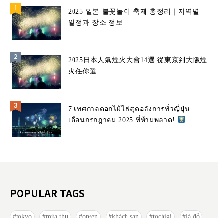
2025 일본 불꽃놀이 축제 총정리｜지역별
일정과 장소 정보
2025日本人氣煙火大會14選 從東京到大阪煙
火任你選
7 เทศกาลดอกไม้ไฟสุดอลังการทั่วญี่ปุ่น
เดือนกรกฎาคม 2025 ที่ห้ามพลาด!
POPULAR TAGS
tokyo
mùa thu
onsen
khách sạn
tochigi
lá đỏ