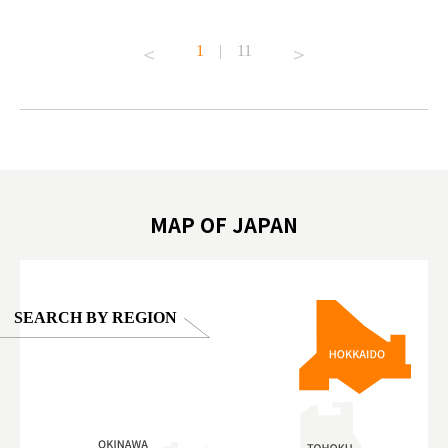
t to
#pr #japankuru #anitouch #anitouchtokyodome
From Kow
o see it for
#capybara #capybaracafe #animalcafe #tokyotrip
#pr #japa
1
|
11
#japantrip #카피바라 #애니터치 #아이와가볼
#kowa #sy
ink in bio)
만한곳 #도쿄여행 #가족여행 #東京旅遊 #東
#preworko
ex #kyoto
京親子景點 #日本動物互動體驗 #水豚泡澡 #
#japan
東京巨蛋城 #เที่ยวญี่ปุ่น2025 #ที่เที่ยว
#오타니쇼
on view of
ครอบครัว #สวนสัตว์ในร่ม #TokyoDomeCity
本旅遊 #運
oto ®
#anitouchtokyodome
ญี่ปุ่น #เ
#ผลิตภัณฑ์
MAP OF JAPAN
SEARCH BY REGION