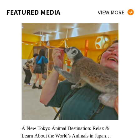
FEATURED MEDIA
VIEW MORE
t TeamLab
A New Tokyo Animal Destination: Relax &
Shohei Oh
ng their
Learn About the World’s Animals in Japan
Other Jap