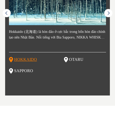
ằm ở c
Hokkaido (北海道) là hòn đảo ở cực bắc trong bốn hòn đảo chính
Otaru nằm ở phía tây Hokkaido, cách ga Sapporo khoảng 30 phút.
Sapporo là thành phố nằm ở phía Tây Nam của Hokkaido và là th
Consi
Tỉnh 
Tỉnh 
Yamag
ó lịch
tạo nên Nhật Bản. Nổi tiếng với Bia Sapporo, NIKKA WHISKEY
Thành phố Otaru phát triển mạnh xung quanh bến cảng sầm uất và
ủ phủ kinh tế và chính trị của tỉnh. Sapporo có sân bay New Chito
in the
. Akit
Bản v
m của
ương q
, và lễ hội tuyết mùa đông "Yuki Matsuri" ở Sapporo, Hokkaido c
o những thế kỷ 19 và 20 nhờ hoạt động buôn bán và đánh bắt cá.
se địa phương đón khách từ các thành phố lớn như Tokyo và Osak
enty o
đăng 
Vùng 
mùa đ
ũng được biết đến với những công viên quốc gia xinh đẹp. Khoai t
Các tòa nhà còn sót lại từ thời kỳ đó vẫn là điểm tham quan nổi ti
a đến, cùng với các chuyến bay quốc tế. Vào tháng 2 hàng năm, L
ked wi
ngày 
g Aiz
nóng (
ây, dưa đỏ, các sản phẩm từ sữa, "Thành Cát Tư Hãn", súp cà ri v
ếng, tập trung quanh Kênh đào Otaru. Với lịch sử là trung tâm đá
ễ hội Tuyết Sapporo được tổ chức tại Công viên Odori và đây là
ns, la
tỉnh,
do và 
Những
HOKKAIDO
OTARU
T
à ramen miso là những thực phẩm nổi tiếng ở vùng đất này!
nh bắt cá, vì vậy không có gì ngạc nhiên khi món sushi tươi sống
một trong những sự kiện lớn nhất ở Hokkaido. Đây cũng là một đi
n là m
ramen 
đặc b
của khu vực này là một món nhất định bạn không thể bỏ lỡ khi th
ểm đến vô cùng hot để thưởng thức những món ăn tuyệt vời, được
ku to
iếng)
ghỉ m
SAPPORO
F
am quan thành phố này. Otaru có đến hơn 100 cửa hàng sushi, và
biết đến như một kho báu ẩm thực. Nếu bạn là một fan của các m
òng t
ng độ
đã bị
bạn có thể thấy nhiều trong số cửa hàng đó trải dài trên đường Sus
ón ăn như ramen, thịt cừu nướng, súp cà ri và hải sản thì Sapporo
ạn gh
bí củ
hiya Dori (Phố Sushi).
là một lựa chọn vô cùng hoàn hảo đấy.
ổi ti
ổ kín
tuyệt
thưởn
g đầu