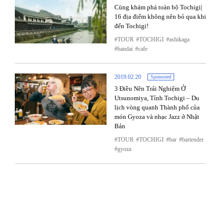
Cùng khám phá toàn bộ Tochigi|
16 địa điểm không nên bỏ qua khi
đến Tochigi!
TOUR
TOCHIGI
ashikaga
bandai
cafe
2019.02.20
Sponsored
3 Điều Nên Trải Nghiệm Ở
Utsunomiya, Tỉnh Tochigi – Du
lịch vòng quanh Thành phố của
món Gyoza và nhạc Jazz ở Nhật
Bản
TOUR
TOCHIGI
bar
bartender
gyoza