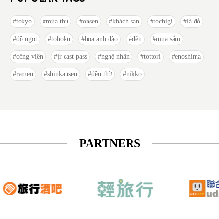
tokyo
mùa thu
onsen
khách sạn
tochigi
lá đỏ
đồ ngọt
tohoku
hoa anh đào
đền
mua sắm
công viên
jr east pass
nghệ nhân
tottori
enoshima
ramen
shinkansen
đền thờ
nikko
PARTNERS