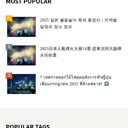
MOST POPULAR
2025 일본 불꽃놀이 축제 총정리｜지역별
일정과 장소 정보
2025日本人氣煙火大會14選 從東京到大阪煙
火任你選
7 เทศกาลดอกไม้ไฟสุดอลังการทั่วญี่ปุ่น
เดือนกรกฎาคม 2025 ที่ห้ามพลาด!
POPULAR TAGS