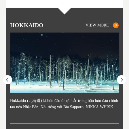
HOKKAIDO
OTARU
SAPPORO
TO
AK
FU
YA
VIEW MORE
VIEW MORE
VIEW MORE
ằm ở c
Hokkaido (北海道) là hòn đảo ở cực bắc trong bốn hòn đảo chính
Otaru nằm ở phía tây Hokkaido, cách ga Sapporo khoảng 30 phút.
Sapporo là thành phố nằm ở phía Tây Nam của Hokkaido và là th
Consi
Tỉnh 
Tỉnh 
Yamag
ó lịch
tạo nên Nhật Bản. Nổi tiếng với Bia Sapporo, NIKKA WHISKEY
Thành phố Otaru phát triển mạnh xung quanh bến cảng sầm uất và
ủ phủ kinh tế và chính trị của tỉnh. Sapporo có sân bay New Chito
in the
. Akit
Bản v
m của
ương q
, và lễ hội tuyết mùa đông "Yuki Matsuri" ở Sapporo, Hokkaido c
o những thế kỷ 19 và 20 nhờ hoạt động buôn bán và đánh bắt cá.
se địa phương đón khách từ các thành phố lớn như Tokyo và Osak
enty o
đăng 
Vùng 
mùa đ
ũng được biết đến với những công viên quốc gia xinh đẹp. Khoai t
Các tòa nhà còn sót lại từ thời kỳ đó vẫn là điểm tham quan nổi ti
a đến, cùng với các chuyến bay quốc tế. Vào tháng 2 hàng năm, L
ked wi
ngày 
g Aiz
nóng (
ây, dưa đỏ, các sản phẩm từ sữa, "Thành Cát Tư Hãn", súp cà ri v
ếng, tập trung quanh Kênh đào Otaru. Với lịch sử là trung tâm đá
ễ hội Tuyết Sapporo được tổ chức tại Công viên Odori và đây là
ns, la
tỉnh,
do và 
Những