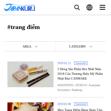
#trang điểm
AREA
CATEGORY
2019.01.21
Sponsored
5 Dòng Sản Phẩm Hot Nhất Năm
2018 Của Thương Hiệu Mỹ Phẩm
Nhật Bản CANMAKE
SHOPPING
TOKYO
canmake
cosmetics
makeup
2019.01.08
Sponsored
Mẹo Trang Điểm Hàng Ngày Cho