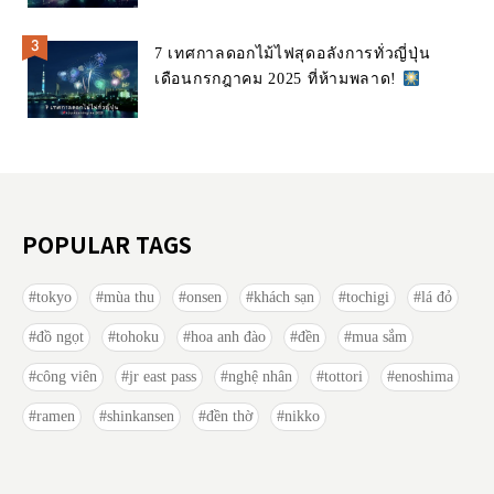
7 เทศกาลดอกไม้ไฟสุดอลังการทั่วญี่ปุ่น
เดือนกรกฎาคม 2025 ที่ห้ามพลาด!
POPULAR TAGS
tokyo
mùa thu
onsen
khách sạn
tochigi
lá đỏ
đồ ngọt
tohoku
hoa anh đào
đền
mua sắm
công viên
jr east pass
nghệ nhân
tottori
enoshima
ramen
shinkansen
đền thờ
nikko