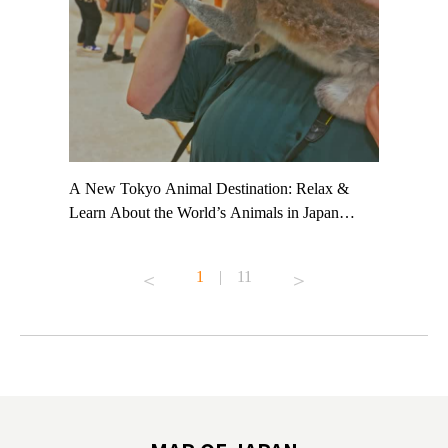
t TeamLab
A New Tokyo Animal Destination: Relax &
Shohei Oh
ng their
Learn About the World’s Animals in Japan
Other Jap
t to
#pr #japankuru #anitouch #anitouchtokyodome
From Kow
o see it for
#capybara #capybaracafe #animalcafe #tokyotrip
#pr #japa
1
|
11
#japantrip #카피바라 #애니터치 #아이와가볼
#kowa #sy
ink in bio)
만한곳 #도쿄여행 #가족여행 #東京旅遊 #東
#preworko
ex #kyoto
京親子景點 #日本動物互動體驗 #水豚泡澡 #
#japan
東京巨蛋城 #เที่ยวญี่ปุ่น2025 #ที่เที่ยว
#오타니쇼
on view of
ครอบครัว #สวนสัตว์ในร่ม #TokyoDomeCity
本旅遊 #運
oto ®
#anitouchtokyodome
ญี่ปุ่น #เ
#ผลิตภัณฑ์