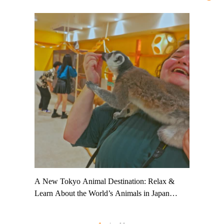
t TeamLab
A New Tokyo Animal Destination: Relax &
Shohei Oh
ng their
Learn About the World’s Animals in Japan
Other Jap
t to
#pr #japankuru #anitouch #anitouchtokyodome
From Kow
o see it for
#capybara #capybaracafe #animalcafe #tokyotrip
#pr #japa