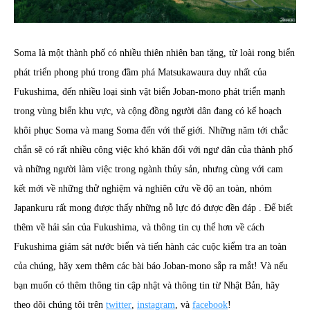
Soma là một thành phố có nhiều thiên nhiên ban tặng, từ loài rong biển
phát triển phong phú trong đầm phá Matsukawaura duy nhất của
Fukushima, đến nhiều loại sinh vật biển Joban-mono phát triển mạnh
trong vùng biển khu vực, và cộng đồng người dân đang có kế hoạch
khôi phục Soma và mang Soma đến với thế giới. Những năm tới chắc
chắn sẽ có rất nhiều công việc khó khăn đối với ngư dân của thành phố
và những người làm việc trong ngành thủy sản, nhưng cùng với cam
kết mới về những thử nghiệm và nghiên cứu về độ an toàn, nhóm
Japankuru rất mong được thấy những nỗ lực đó được đền đáp . Để biết
thêm về hải sản của Fukushima, và thông tin cụ thể hơn về cách
Fukushima giám sát nước biển và tiến hành các cuộc kiểm tra an toàn
của chúng, hãy xem thêm các bài báo Joban-mono sắp ra mắt! Và nếu
bạn muốn có thêm thông tin cập nhật và thông tin từ Nhật Bản, hãy
theo dõi chúng tôi trên
twitter
,
instagram
, và
facebook
!