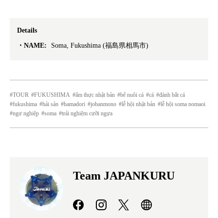
Details
NAME:
Soma, Fukushima (福島県相馬市)
TOUR
FUKUSHIMA
ẩm thực nhật bản
bể nuôi cá
cá
đánh bắt cá
fukushima
hải sản
hamadori
jobanmono
lễ hội nhật bản
lễ hội soma nomaoi
ngư nghiệp
soma
trải nghiệm cưỡi ngựa
Team JAPANKURU