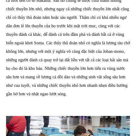
cá tươi đến cơ sở Hakama. Sau đó chúng sẽ được chia thành những
chiếc thuyền lớn nhỏ, nhưng ngay cả những chiếc thuyền lớn nhất cũng
chỉ có thủy thủ đoàn năm hoặc sáu người. Thậm chí có khá nhiều ngư
dân đơn lẻ lên thuyền của họ trước khi mặt trời mọc, cùng với các
thuyền đánh cá khác, để đánh cá trên đầm phá và đánh bắt cá ở vùng
biển ngoài khơi Soma. Các thủy thủ đoàn nhỏ có nghĩa là lượng tàu chở
không lớn, nhưng với một ý nghĩa vô cùng đặc biệt của Joban-mono,
những người đánh cá quay trở lại đất liền với tất cả các loại hải sản mà
họ cho đó là kho báu. Những chiếc thuyền lớn hơn tiến ra vùng nước
sâu hơn và mang về lượng cá dồi dào và những sinh vật sống sâu hơn
như cua tuyết, và những chiếc thuyền nhỏ hơn nhanh nhẹn điều hướng
gần bờ hơn và nhặt ngao lướt sóng.