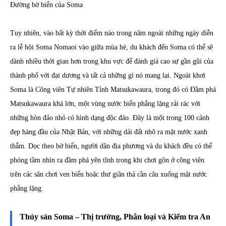
Đường bờ biển của Soma
Tuy nhiên, vào bất kỳ thời điểm nào trong năm ngoài những ngày diễn
ra lễ hội Soma Nomaoi vào giữa mùa hè, du khách đến Soma có thể sẽ
dành nhiều thời gian hơn trong khu vực để đánh giá cao sự gần gũi của
thành phố với đại dương và tất cả những gì nó mang lại. Ngoài khơi
Soma là Công viên Tự nhiên Tỉnh Matsukawaura, trong đó có Đầm phá
Matsukawaura khá lớn, một vùng nước biển phẳng lặng rải rác với
những hòn đảo nhỏ có hình dạng độc đáo. Đây là một trong 100 cảnh
đẹp hàng đầu của Nhật Bản, với những dải đất nhô ra mặt nước xanh
thẫm. Dọc theo bờ biển, người dân địa phương và du khách đều có thể
phóng tầm nhìn ra đầm phá yên tĩnh trong khi chơi gôn ở công viên
trên các sân chơi ven biển hoặc thư giãn thả cần câu xuống mặt nước
phẳng lặng.
Thủy sản Soma – Thị trường, Phân loại và Kiểm tra An