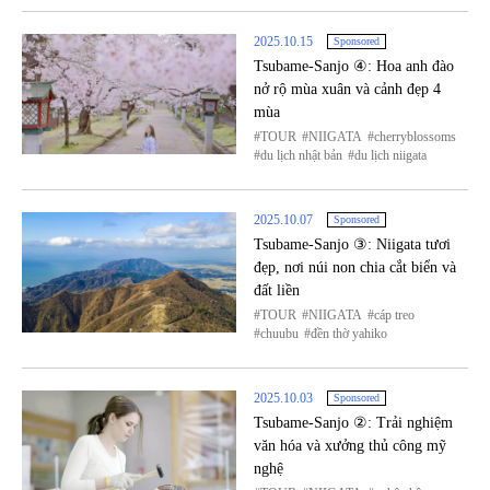
2025.10.15
Sponsored
Tsubame-Sanjo ④: Hoa anh đào
nở rộ mùa xuân và cảnh đẹp 4
mùa
TOUR
NIIGATA
cherryblossoms
du lịch nhật bản
du lịch niigata
2025.10.07
Sponsored
Tsubame-Sanjo ③: Niigata tươi
đẹp, nơi núi non chia cắt biển và
đất liền
TOUR
NIIGATA
cáp treo
chuubu
đền thờ yahiko
2025.10.03
Sponsored
Tsubame-Sanjo ②: Trải nghiệm
văn hóa và xưởng thủ công mỹ
nghệ