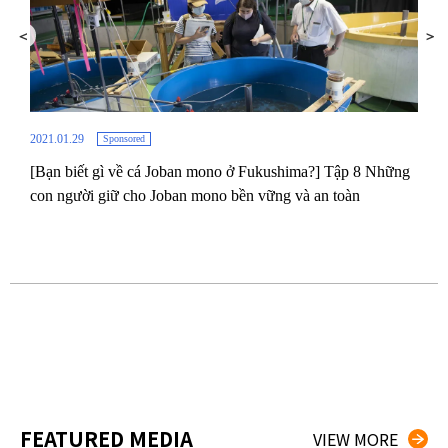
2021.01.29
Sponsored
[Bạn biết gì về cá Joban mono ở Fukushima?] Tập 8 Những
2021.
con người giữ cho Joban mono bền vững và an toàn
[Bạn
 an
món 
thực
FEATURED MEDIA
VIEW MORE