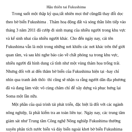
Hậu thiên tai Fukushima
Trong suốt một thập kỷ qua,tất nhiên mọi thứ cũngđã thay đổi dọc
theo bờ biển Fukushima . Thảm hoạ động đất và sóng thần liên tiếp vào
tháng 3 năm 2011 đã cướp đi sinh mạng của nhiều người trong khu vực
và kế sinh nhai của nhiều người khác. Cho đến ngày nay, cái tên
Fukushima vẫn là một trong những nơi khiến các nơi khác trên thế giới
quan tâm, và sau khi nghe báo cáo về chất phóng xạ trong khu vực,
nhiều người đã hình dung cả tỉnh như một vùng thảm họa trống trải.
Nhưng đối với ai đến thăm bờ biển của Fukushima hiện tại -hay chỉ
nhìn qua tranh ảnh thôi- thì cũng sẽ nhận ra rằng người dân địa phương
đã và đang làm việc vô cùng chăm chỉ để xây dựng và phục hưng lại
Soma một lần nữa.
Một phần của quá trình tái phát triển, đặc biệt là đối với các ngành
nông nghiệp, là phải kiểm tra an toàn liên tục. Ngày nay, các trung tâm
giám sát như Trung tâm Công nghệ Nông nghiệp Fukushima thường
xuyên phân tích nước biển và đáy biển ngoài khơi bờ biển Fukushima