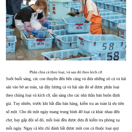
Phân chia cá theo loại, và sau đó theo kích cỡ.
Suốt buổi sáng, các con thuyền đến bến cảng và đưa những xô cá và hải
sản vào bờ an toàn, tại đây lượng cá và hải sản đó sẽ được phân loại
theo chủng loại và kích cỡ, sẵn sàng cho các nhà thầu bán buôn định
giá. Tuy nhiên, trước khi bắt đầu bán hàng, kiểm tra an toàn là ưu tiên
số một. Cho dù một ngày mang trung bình 40 loại cá khác nhau đến
chợ, hay gấp đôi số đó, mỗi loài đều được đưa đi kiểm tra phóng xạ
mỗi ngày. Ngay cả khi chỉ đánh bắt được một con cá thuộc loại quý