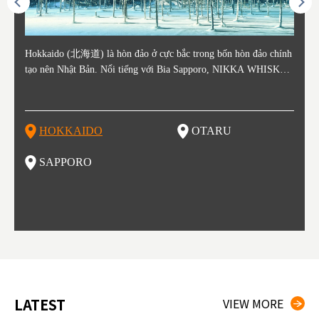
ằm ở c
Hokkaido (北海道) là hòn đảo ở cực bắc trong bốn hòn đảo chính
Otaru nằm ở phía tây Hokkaido, cách ga Sapporo khoảng 30 phút.
Sapporo là thành phố nằm ở phía Tây Nam của Hokkaido và là th
Consi
Tỉnh 
Tỉnh 
Yamag
ó lịch
tạo nên Nhật Bản. Nổi tiếng với Bia Sapporo, NIKKA WHISKEY
Thành phố Otaru phát triển mạnh xung quanh bến cảng sầm uất và
ủ phủ kinh tế và chính trị của tỉnh. Sapporo có sân bay New Chito
in the
. Akit
Bản v
m của
ương q
, và lễ hội tuyết mùa đông "Yuki Matsuri" ở Sapporo, Hokkaido c
o những thế kỷ 19 và 20 nhờ hoạt động buôn bán và đánh bắt cá.
se địa phương đón khách từ các thành phố lớn như Tokyo và Osak
enty o
đăng 
Vùng 
mùa đ
ũng được biết đến với những công viên quốc gia xinh đẹp. Khoai t
Các tòa nhà còn sót lại từ thời kỳ đó vẫn là điểm tham quan nổi ti
a đến, cùng với các chuyến bay quốc tế. Vào tháng 2 hàng năm, L
ked wi
ngày 
g Aiz
nóng (
ây, dưa đỏ, các sản phẩm từ sữa, "Thành Cát Tư Hãn", súp cà ri v
ếng, tập trung quanh Kênh đào Otaru. Với lịch sử là trung tâm đá
ễ hội Tuyết Sapporo được tổ chức tại Công viên Odori và đây là
ns, la
tỉnh,
do và 
Những
HOKKAIDO
OTARU
T
à ramen miso là những thực phẩm nổi tiếng ở vùng đất này!
nh bắt cá, vì vậy không có gì ngạc nhiên khi món sushi tươi sống
một trong những sự kiện lớn nhất ở Hokkaido. Đây cũng là một đi
n là m
ramen 
đặc b
của khu vực này là một món nhất định bạn không thể bỏ lỡ khi th
ểm đến vô cùng hot để thưởng thức những món ăn tuyệt vời, được
ku to
iếng)
ghỉ m
SAPPORO
F
am quan thành phố này. Otaru có đến hơn 100 cửa hàng sushi, và
biết đến như một kho báu ẩm thực. Nếu bạn là một fan của các m
òng t
ng độ
đã bị
bạn có thể thấy nhiều trong số cửa hàng đó trải dài trên đường Sus
ón ăn như ramen, thịt cừu nướng, súp cà ri và hải sản thì Sapporo
ạn gh
bí củ
hiya Dori (Phố Sushi).
là một lựa chọn vô cùng hoàn hảo đấy.
ổi ti
ổ kín
tuyệt
thưởn
g đầu
LATEST
VIEW MORE