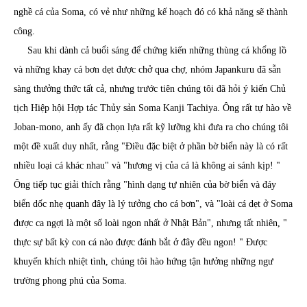
nghề cá của Soma, có vẻ như những kế hoạch đó có khả năng sẽ thành
công.
Sau khi dành cả buổi sáng để chứng kiến ​​những thùng cá khổng lồ
và những khay cá bơn dẹt được chở qua chợ, nhóm Japankuru đã sẵn
sàng thưởng thức tất cả, nhưng trước tiên chúng tôi đã hỏi ý kiến ​​Chủ
tịch Hiệp hội Hợp tác Thủy sản Soma Kanji Tachiya. Ông rất tự hào về
Joban-mono, anh ấy đã chọn lựa rất kỹ lưỡng khi đưa ra cho chúng tôi
một đề xuất duy nhất, rằng "Điều đặc biệt ở phần bờ biển này là có rất
nhiều loại cá khác nhau" và "hương vị của cá là không ai sánh kịp! "
Ông tiếp tục giải thích rằng "hình dạng tự nhiên của bờ biển và đáy
biển dốc nhẹ quanh đây là lý tưởng cho cá bơn", và "loài cá dẹt ở Soma
được ca ngợi là một số loài ngon nhất ở Nhật Bản", nhưng tất nhiên, "
thực sự bất kỳ con cá nào được đánh bắt ở đây đều ngon! " Được
khuyến khích nhiệt tình, chúng tôi hào hứng tận hưởng những ngư
trường phong phú của Soma.