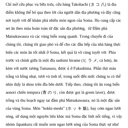
Chỉ mở cửa phục vụ bữa trưa, cửa hàng Takohachi (タ コ 八) là địa
điểm không thể bỏ qua theo lời của người dân địa phương và đây cũng
nơi tuyệt vời để khám phá nhiều món ngon của Soma. Họ cung cấp các
set ăn theo mùa hoàn toàn từ đặc sản địa phương, từ Đầm phá
Matsukawaura và các vùng biển xung quanh. Trong chuyến đi của
chúng tôi, chúng tôi giao phó và để cho các đầu bếp của nhà hàng thực
hiện các món ăn tốt nhất ở Soma, kết quả là vô cùng tuyệt vời. Phía
trước và chính giữa là một đĩa sashimi hirame (ヒ ラ メ, cá bơn), ăn
kèm với nước tương Tamasuzu, được ủ ở Fukushima. Phần thịt màu
trắng và hồng nhạt, tươi và tinh tế, trong suốt đến mức chúng ta có thể
nhìn thấy lá shiso trên đĩa bên dưới. Tiếp theo, chúng tôi ăn rong biển
aonori chiên tempura (青 の り, còn được gọi là green laver), được
trồng và thu hoạch ngay tại đầm phá Matsukawaura, nó là một đặc sản
của vùng Soma. Món "hokki-meshi" (ホ ッ キ 飯), hay cơm ngao lướt
sóng, sử dụng một nguyên liệu khác mà Soma đặc biệt nổi tiếng, vì vậy
nhóm Japankuru rất muốn xem ngao lướt sóng của Soma thực sự như