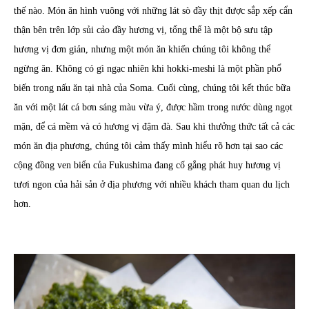
thế nào. Món ăn hình vuông với những lát sò đầy thịt được sắp xếp cẩn
thận bên trên lớp sủi cảo đầy hương vị, tổng thể là một bộ sưu tập
hương vị đơn giản, nhưng một món ăn khiến chúng tôi không thể
ngừng ăn. Không có gì ngạc nhiên khi hokki-meshi là một phần phổ
biến trong nấu ăn tại nhà của Soma. Cuối cùng, chúng tôi kết thúc bữa
ăn với một lát cá bơn sáng màu vừa ý, được hầm trong nước dùng ngọt
mặn, để cá mềm và có hương vị đậm đà. Sau khi thưởng thức tất cả các
món ăn địa phương, chúng tôi cảm thấy mình hiểu rõ hơn tại sao các
cộng đồng ven biển của Fukushima đang cố gắng phát huy hương vị
tươi ngon của hải sản ở địa phương với nhiều khách tham quan du lịch
hơn.