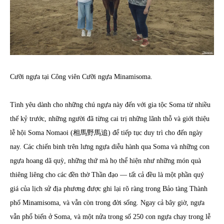
Cưỡi ngựa tại Công viên Cưỡi ngựa Minamisoma.
Tình yêu dành cho những chú ngựa này đến với gia tộc Soma từ nhiều
thế kỷ trước, những người đã từng cai trị những lãnh thỗ và giới thiệu
lễ hội Soma Nomaoi (相馬野馬追) để tiếp tục duy trì cho đến ngày
nay. Các chiến binh trên lưng ngựa diễu hành qua Soma và những con
ngựa hoang dã quỳ, những thứ mà họ thể hiện như những món quà
thiêng liêng cho các đền thờ Thần đạo ― tất cả đều là một phần quý
giá của lịch sử địa phương được ghi lại rõ ràng trong Bảo tàng Thành
phố Minamisoma, và vẫn còn trong đời sống. Ngay cả bây giờ, ngựa
vẫn phổ biến ở Soma, và một nửa trong số 250 con ngựa chạy trong lễ