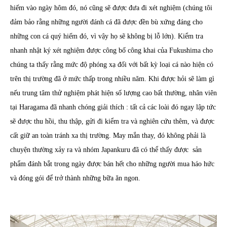
hiếm vào ngày hôm đó, nó cũng sẽ được đưa đi xét nghiệm (chúng tôi
đảm bảo rằng những người đánh cá đã được đền bù xứng đáng cho
những con cá quý hiếm đó, vì vậy họ sẽ không bị lỗ lớn). Kiểm tra
nhanh nhật ký xét nghiệm được công bố công khai của Fukushima cho
chúng ta thấy rằng mức độ phóng xạ đối với bất kỳ loại cá nào hiện có
trên thị trường đã ở mức thấp trong nhiều năm. Khi được hỏi sẽ làm gì
nếu trung tâm thử nghiệm phát hiện số lượng cao bất thường, nhân viên
tại Haragama đã nhanh chóng giải thích : tất cả các loài đó ngay lập tức
sẽ được thu hồi, thu thập, gửi đi kiểm tra và nghiên cứu thêm, và được
cất giữ an toàn tránh xa thị trường. May mắn thay, đó không phải là
chuyện thường xảy ra và nhóm Japankuru đã có thể thấy được sản
phẩm đánh bắt trong ngày được bán hết cho những người mua háo hức
và đóng gói để trở thành những bữa ăn ngon.