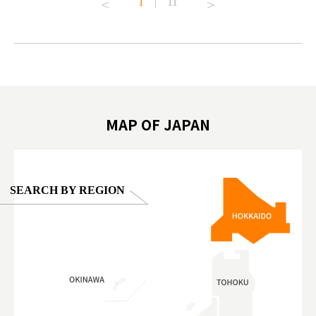
1
|
11
#japantrip #카피바라 #애니터치 #아이와가볼
#kowa #sy
ink in bio)
만한곳 #도쿄여행 #가족여행 #東京旅遊 #東
#preworko
ex #kyoto
京親子景點 #日本動物互動體驗 #水豚泡澡 #
#japan
東京巨蛋城 #เที่ยวญี่ปุ่น2025 #ที่เที่ยว
#오타니쇼
on view of
ครอบครัว #สวนสัตว์ในร่ม #TokyoDomeCity
本旅遊 #運
oto ®
#anitouchtokyodome
ญี่ปุ่น #เ
#ผลิตภัณฑ์
MAP OF JAPAN
SEARCH BY REGION