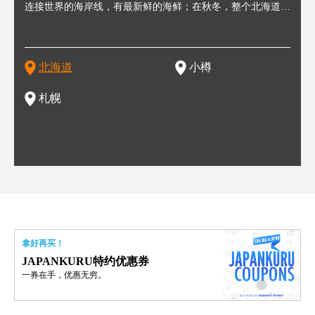
轮，方
连接世界的海岸线，有最新鲜的海鲜；在秋冬，整个北海道只
半，作为贸易港和鲱鱼渔港而繁荣起来。当年的旧建筑与仓库
，连结东京、大阪等日本国内大城市及海外各大城市。每年2
冬天
大区
形民
绳成为
剩一种颜色，无边无际的白雪和温泉；到春夏，则变身为五颜
，如今在小樽运河沿岸可见，并成为了北海道的代表观光景点
月，在大通公园举办的「札幌雪祭」是闻名海外的北海道重要
有很
，且
大祭
夷，在
六色的薰衣草和花卉交织而成的花海。地大物博的北海道．物
。正因曾作为渔港繁荣，小樽的海鲜寿司可是出了名的。市内
活动。由于以拉面、成吉思汗烤肉、汤咖喱为代表美食，还有
亦人
则是
灯祭
然还有
产丰富，拥有香浓醇厚的牛奶和奶制品，以及壮丽辽阔的大自
拥有上百家寿司店，还有一条寿司店聚集的寿司街呢。
新鲜的海鲜丼、寿司等北海道物产及料理，都可以在这里尝到
」之
东北
中之
北海道
小樽
然景观。北海道的魅力，需要你用一年四季来体会。
，因此也被称为「食之宝库」。
釜等
门地
名度
一的
还有
点也
札幌
拿好再买！
JAPANKURU特约优惠券
一券在手，优惠无穷。