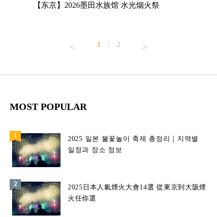
店
【东京】2026墨田水族馆 水光烟火祭
【东京】A
MAGNET
1
2
|
MOST POPULAR
2025 일본 불꽃놀이 축제 총정리｜지역별
일정과 장소 정보
2025日本人氣煙火大會14選 從東京到大阪煙
火任你選