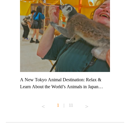
t TeamLab
A New Tokyo Animal Destination: Relax &
Shohei Oh
ng their
Learn About the World’s Animals in Japan
Other Jap
t to
#pr #japankuru #anitouch #anitouchtokyodome
From Kow
o see it for
#capybara #capybaracafe #animalcafe #tokyotrip
#pr #japa
1
|
11
#japantrip #카피바라 #애니터치 #아이와가볼
#kowa #sy
ink in bio)
만한곳 #도쿄여행 #가족여행 #東京旅遊 #東
#preworko
ex #kyoto
京親子景點 #日本動物互動體驗 #水豚泡澡 #
#japan
東京巨蛋城 #เที่ยวญี่ปุ่น2025 #ที่เที่ยว
#오타니쇼