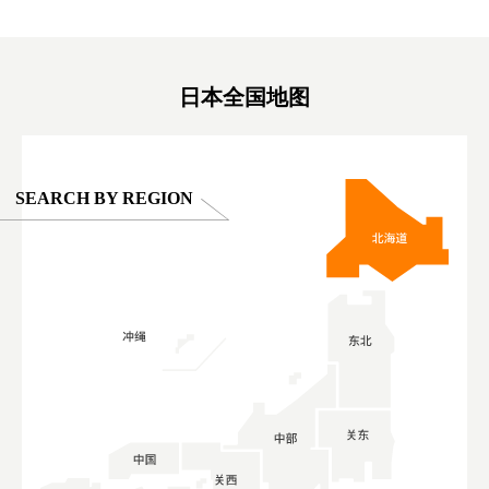
on view of
ครอบครัว #สวนสัตว์ในร่ม #TokyoDomeCity
本旅遊 #運
oto ®
#anitouchtokyodome
ญี่ปุ่น #เ
#ผลิตภัณฑ์
日本全国地图
SEARCH BY REGION