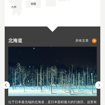
北海道
小樽
札幌
东
山
福
秋
所有文章
所有文章
所有文章
人情味
位于日本最北端的北海道，是日本面积最大的行政区。这里有
位于北海道西部，距离札幌站约30分钟车程。在19～20世纪前
位于北海道西南部的政经都市和交通枢纽，附近有新千岁机场
位于
位于
座落