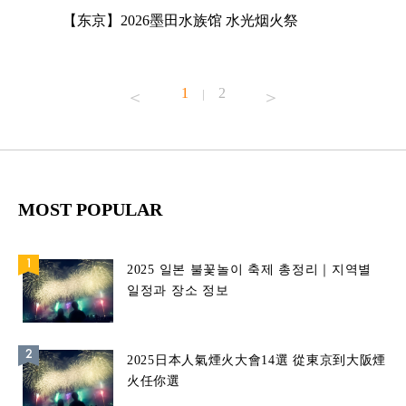
店
【东京】2026墨田水族馆 水光烟火祭
【东京】A
MAGNET
1
2
|
MOST POPULAR
2025 일본 불꽃놀이 축제 총정리｜지역별
일정과 장소 정보
2025日本人氣煙火大會14選 從東京到大阪煙
火任你選