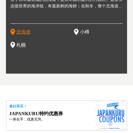
轮，方
连接世界的海岸线，有最新鲜的海鲜；在秋冬，整个北海道只
半，作为贸易港和鲱鱼渔港而繁荣起来。当年的旧建筑与仓库
，连结东京、大阪等日本国内大城市及海外各大城市。每年2
冬天
大区
形民
绳成为
剩一种颜色，无边无际的白雪和温泉；到春夏，则变身为五颜
，如今在小樽运河沿岸可见，并成为了北海道的代表观光景点
月，在大通公园举办的「札幌雪祭」是闻名海外的北海道重要
有很
，且
大祭
夷，在
六色的薰衣草和花卉交织而成的花海。地大物博的北海道．物
。正因曾作为渔港繁荣，小樽的海鲜寿司可是出了名的。市内
活动。由于以拉面、成吉思汗烤肉、汤咖喱为代表美食，还有
亦人
则是
灯祭
然还有
产丰富，拥有香浓醇厚的牛奶和奶制品，以及壮丽辽阔的大自
拥有上百家寿司店，还有一条寿司店聚集的寿司街呢。
新鲜的海鲜丼、寿司等北海道物产及料理，都可以在这里尝到
」之
东北
中之
北海道
小樽
然景观。北海道的魅力，需要你用一年四季来体会。
，因此也被称为「食之宝库」。
釜等
门地
名度
一的
还有
点也
札幌
拿好再买！
JAPANKURU特约优惠券
一券在手，优惠无穷。