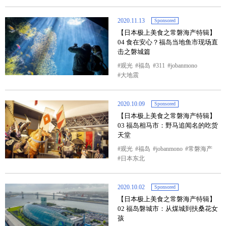
2020.11.13
Sponsored
【日本极上美食之常磐海产特辑】
04 食在安心？福岛当地鱼市现场直
击之磐城篇
观光
福岛
311
jobanmono
大地震
2020.10.09
Sponsored
【日本极上美食之常磐海产特辑】
03 福岛相马市：野马追闻名的吃货
天堂
观光
福岛
jobanmono
常磐海产
日本东北
2020.10.02
Sponsored
【日本极上美食之常磐海产特辑】
02 福岛磐城市：从煤城到扶桑花女
孩