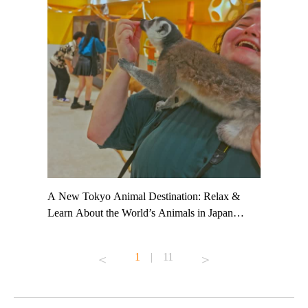
t TeamLab
A New Tokyo Animal Destination: Relax &
Shohei Oh
ng their
Learn About the World’s Animals in Japan
Other Jap
t to
#pr #japankuru #anitouch #anitouchtokyodome
From Kow
o see it for
#capybara #capybaracafe #animalcafe #tokyotrip
#pr #japa
1
|
11
#japantrip #카피바라 #애니터치 #아이와가볼
#kowa #sy
ink in bio)
만한곳 #도쿄여행 #가족여행 #東京旅遊 #東
#preworko
ex #kyoto
京親子景點 #日本動物互動體驗 #水豚泡澡 #
#japan