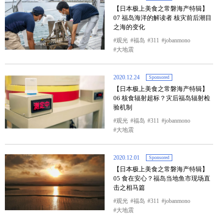
【日本极上美食之常磐海产特辑】
07 福岛海洋的解读者 核灾前后潮目
之海的变化
观光
福岛
311
jobanmono
大地震
2020.12.24
Sponsored
【日本极上美食之常磐海产特辑】
06 核食辐射超标？灾后福岛辐射检
验机制
观光
福岛
311
jobanmono
大地震
2020.12.01
Sponsored
【日本极上美食之常磐海产特辑】
05 食在安心？福岛当地鱼市现场直
击之相马篇
观光
福岛
311
jobanmono
大地震