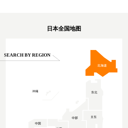
東京巨蛋城 #เที่ยวญี่ปุ่น2025 #ที่เที่ยว
#오타니쇼
on view of
ครอบครัว #สวนสัตว์ในร่ม #TokyoDomeCity
本旅遊 #運
oto ®
#anitouchtokyodome
ญี่ปุ่น #เ
#ผลิตภัณฑ์
日本全国地图
SEARCH BY REGION