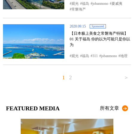
观光
福岛
jobanmono
夏威夷
常磐海产
2020.09.15
Sponsored
【日本极上美食之常磐海产特辑】
01 关于福岛 你的以为可能只是你以
为
观光
福岛
311
jobanmono
地理
1
2
＞
FEATURED MEDIA
所有文章