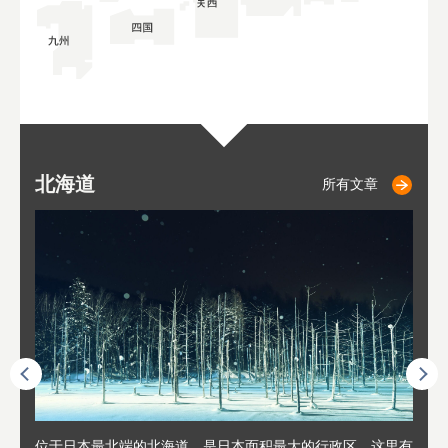
北海道
小樽
札幌
东
山
福
秋
所有文章
所有文章
所有文章
人情味
位于日本最北端的北海道，是日本面积最大的行政区。这里有
位于北海道西部，距离札幌站约30分钟车程。在19～20世纪前
位于北海道西南部的政经都市和交通枢纽，附近有新千岁机场
位于
位于
座落