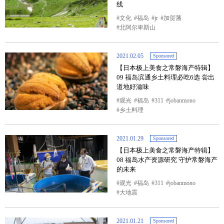
线
文化
福岛
jr
加贺藩
北阿尔卑斯山
2021.02.05
Sponsored
【日本极上美食之常磐海产特辑】
09 福岛滨通乡土料理必吃6选 尝出
道地好滋味
观光
福岛
311
jobanmono
乡土料理
2021.01.29
Sponsored
【日本极上美食之常磐海产特辑】
08 福岛水产资源研究 守护常磐海产
的未来
观光
福岛
311
jobanmono
大地震
2021.01.21
Sponsored