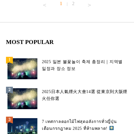
1
2
|
MOST POPULAR
2025 일본 불꽃놀이 축제 총정리｜지역별
일정과 장소 정보
2025日本人氣煙火大會14選 從東京到大阪煙
火任你選
7 เทศกาลดอกไม้ไฟสุดอลังการทั่วญี่ปุ่น
เดือนกรกฎาคม 2025 ที่ห้ามพลาด!