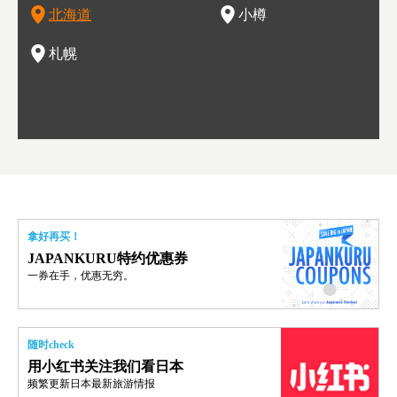
北海道
小樽
然景观。北海道的魅力，需要你用一年四季来体会。
，因此也被称为「食之宝库」。
釜等
门地
名度
一的
还有
点也
札幌
拿好再买！
JAPANKURU特约优惠券
一券在手，优惠无穷。
随时check
用小红书关注我们看日本
频繁更新日本最新旅游情报