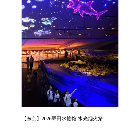
店
【东京】2026墨田水族馆 水光烟火祭
【东京】A
MAGNET