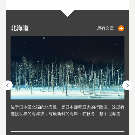
北海道
小樽
札幌
东
山
福
秋
所有文章
所有文章
所有文章
人情味
位于日本最北端的北海道，是日本面积最大的行政区。这里有
位于北海道西部，距离札幌站约30分钟车程。在19～20世纪前
位于北海道西南部的政经都市和交通枢纽，附近有新千岁机场
位于
位于
座落
轮，方
连接世界的海岸线，有最新鲜的海鲜；在秋冬，整个北海道只
半，作为贸易港和鲱鱼渔港而繁荣起来。当年的旧建筑与仓库
，连结东京、大阪等日本国内大城市及海外各大城市。每年2
冬天
大区
形民
绳成为
剩一种颜色，无边无际的白雪和温泉；到春夏，则变身为五颜
，如今在小樽运河沿岸可见，并成为了北海道的代表观光景点
月，在大通公园举办的「札幌雪祭」是闻名海外的北海道重要
有很
，且
大祭
夷，在
六色的薰衣草和花卉交织而成的花海。地大物博的北海道．物
。正因曾作为渔港繁荣，小樽的海鲜寿司可是出了名的。市内
活动。由于以拉面、成吉思汗烤肉、汤咖喱为代表美食，还有
亦人
则是
灯祭
然还有
产丰富，拥有香浓醇厚的牛奶和奶制品，以及壮丽辽阔的大自
拥有上百家寿司店，还有一条寿司店聚集的寿司街呢。
新鲜的海鲜丼、寿司等北海道物产及料理，都可以在这里尝到
」之
东北
中之