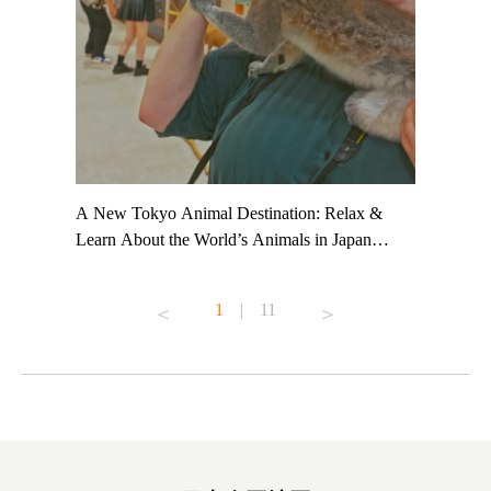
t TeamLab
A New Tokyo Animal Destination: Relax &
Shohei Oh
ng their
Learn About the World’s Animals in Japan
Other Jap
t to
#pr #japankuru #anitouch #anitouchtokyodome
From Kow
o see it for
#capybara #capybaracafe #animalcafe #tokyotrip
#pr #japa
1
|
11
#japantrip #카피바라 #애니터치 #아이와가볼
#kowa #sy
ink in bio)
만한곳 #도쿄여행 #가족여행 #東京旅遊 #東
#preworko
ex #kyoto
京親子景點 #日本動物互動體驗 #水豚泡澡 #
#japan
東京巨蛋城 #เที่ยวญี่ปุ่น2025 #ที่เที่ยว
#오타니쇼
on view of
ครอบครัว #สวนสัตว์ในร่ม #TokyoDomeCity
本旅遊 #運
oto ®
#anitouchtokyodome
ญี่ปุ่น #เ
#ผลิตภัณฑ์