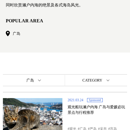
同时欣赏濑户内海的绝景及各式海岛风光。
POPULAR AREA
广岛
广岛
CATEGORY
2021.03.24
Sponsored
观光船玩濑户内海 广岛与爱媛必玩
景点与行程推荐
观光
广岛
严岛
吴市
宫岛