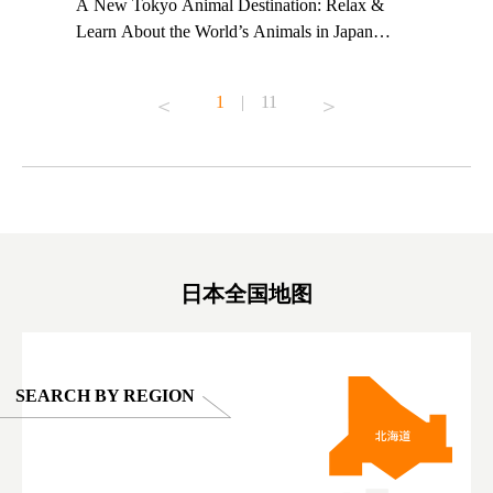
t TeamLab
A New Tokyo Animal Destination: Relax &
Shohei Oh
ng their
Learn About the World’s Animals in Japan
Other Jap
t to
#pr #japankuru #anitouch #anitouchtokyodome
From Kow
o see it for
#capybara #capybaracafe #animalcafe #tokyotrip
#pr #japa
1
|
11
#japantrip #카피바라 #애니터치 #아이와가볼
#kowa #sy
ink in bio)
만한곳 #도쿄여행 #가족여행 #東京旅遊 #東
#preworko
ex #kyoto
京親子景點 #日本動物互動體驗 #水豚泡澡 #
#japan
東京巨蛋城 #เที่ยวญี่ปุ่น2025 #ที่เที่ยว
#오타니쇼
on view of
ครอบครัว #สวนสัตว์ในร่ม #TokyoDomeCity
本旅遊 #運
oto ®
#anitouchtokyodome
ญี่ปุ่น #เ
#ผลิตภัณฑ์
日本全国地图
SEARCH BY REGION