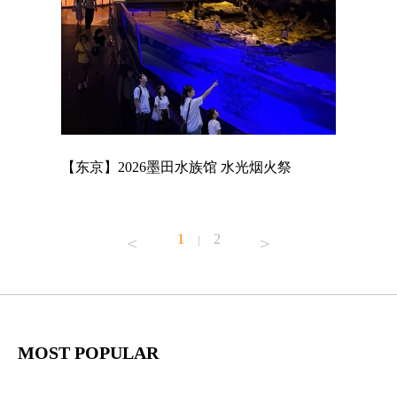
店
【东京】2026墨田水族馆 水光烟火祭
【东京】A
MAGNET
1
2
|
MOST POPULAR