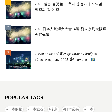
2025 일본 불꽃놀이 축제 총정리｜지역별
일정과 장소 정보
2025日本人氣煙火大會14選 從東京到大阪煙
火任你選
7 เทศกาลดอกไม้ไฟสุดอลังการทั่วญี่ปุ่น
เดือนกรกฎาคม 2025 ที่ห้ามพลาด!
POPULAR TAGS
日本购物
日本旅游
东京
日本必买
日本