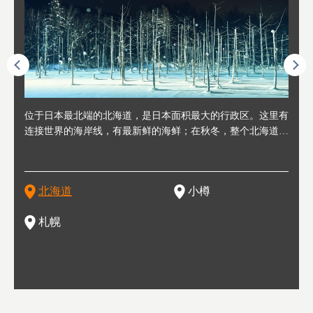
人情味
位于日本最北端的北海道，是日本面积最大的行政区。这里有
位于北海道西部，距离札幌站约30分钟车程。在19～20世纪前
位于北海道西南部的政经都市和交通枢纽，附近有新千岁机场
位于
位于
座落
轮，方
连接世界的海岸线，有最新鲜的海鲜；在秋冬，整个北海道只
半，作为贸易港和鲱鱼渔港而繁荣起来。当年的旧建筑与仓库
，连结东京、大阪等日本国内大城市及海外各大城市。每年2
冬天
大区
形民
绳成为
剩一种颜色，无边无际的白雪和温泉；到春夏，则变身为五颜
，如今在小樽运河沿岸可见，并成为了北海道的代表观光景点
月，在大通公园举办的「札幌雪祭」是闻名海外的北海道重要
有很
，且
大祭
夷，在
六色的薰衣草和花卉交织而成的花海。地大物博的北海道．物
。正因曾作为渔港繁荣，小樽的海鲜寿司可是出了名的。市内
活动。由于以拉面、成吉思汗烤肉、汤咖喱为代表美食，还有
亦人
则是
灯祭
然还有
产丰富，拥有香浓醇厚的牛奶和奶制品，以及壮丽辽阔的大自
拥有上百家寿司店，还有一条寿司店聚集的寿司街呢。
新鲜的海鲜丼、寿司等北海道物产及料理，都可以在这里尝到
」之
东北
中之
北海道
小樽
然景观。北海道的魅力，需要你用一年四季来体会。
，因此也被称为「食之宝库」。
釜等
门地
名度
一的
还有
点也
札幌