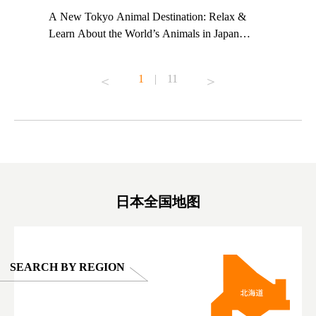
t TeamLab
A New Tokyo Animal Destination: Relax &
Shohei Oh
ng their
Learn About the World’s Animals in Japan
Other Jap
t to
#pr #japankuru #anitouch #anitouchtokyodome
From Kow
o see it for
#capybara #capybaracafe #animalcafe #tokyotrip
#pr #japa
1
|
11
#japantrip #카피바라 #애니터치 #아이와가볼
#kowa #sy
ink in bio)
만한곳 #도쿄여행 #가족여행 #東京旅遊 #東
#preworko
ex #kyoto
京親子景點 #日本動物互動體驗 #水豚泡澡 #
#japan
東京巨蛋城 #เที่ยวญี่ปุ่น2025 #ที่เที่ยว
#오타니쇼
on view of
ครอบครัว #สวนสัตว์ในร่ม #TokyoDomeCity
本旅遊 #運
oto ®
#anitouchtokyodome
ญี่ปุ่น #เ
#ผลิตภัณฑ์
日本全国地图
SEARCH BY REGION