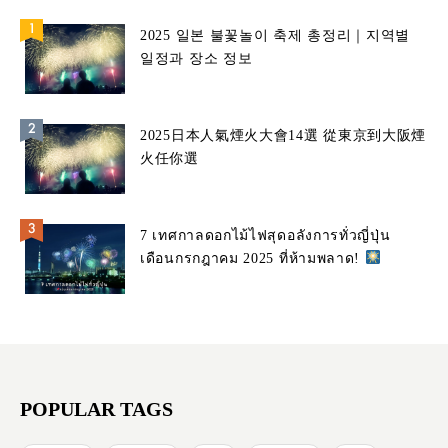
2025 일본 불꽃놀이 축제 총정리｜지역별
일정과 장소 정보
2025日本人氣煙火大會14選 從東京到大阪煙
火任你選
7 เทศกาลดอกไม้ไฟสุดอลังการทั่วญี่ปุ่น
เดือนกรกฎาคม 2025 ที่ห้ามพลาด!
POPULAR TAGS