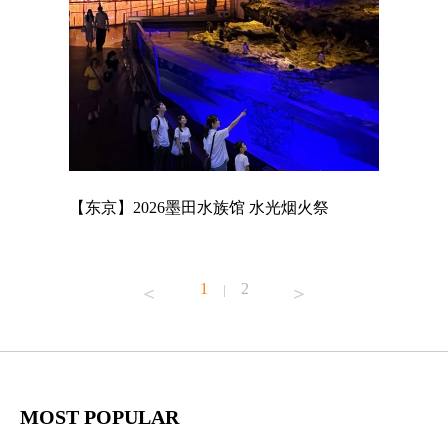
店
【东京】2026墨田水族馆 水光烟火祭
【东京】A
MAGNET
1
2
|
MOST POPULAR