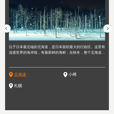
人情味
位于日本最北端的北海道，是日本面积最大的行政区。这里有
位于北海道西部，距离札幌站约30分钟车程。在19～20世纪前
位于北海道西南部的政经都市和交通枢纽，附近有新千岁机场
位于
位于
座落
轮，方
连接世界的海岸线，有最新鲜的海鲜；在秋冬，整个北海道只
半，作为贸易港和鲱鱼渔港而繁荣起来。当年的旧建筑与仓库
，连结东京、大阪等日本国内大城市及海外各大城市。每年2
冬天
大区
形民
绳成为
剩一种颜色，无边无际的白雪和温泉；到春夏，则变身为五颜
，如今在小樽运河沿岸可见，并成为了北海道的代表观光景点
月，在大通公园举办的「札幌雪祭」是闻名海外的北海道重要
有很
，且
大祭
夷，在
六色的薰衣草和花卉交织而成的花海。地大物博的北海道．物
。正因曾作为渔港繁荣，小樽的海鲜寿司可是出了名的。市内
活动。由于以拉面、成吉思汗烤肉、汤咖喱为代表美食，还有
亦人
则是
灯祭
然还有
产丰富，拥有香浓醇厚的牛奶和奶制品，以及壮丽辽阔的大自
拥有上百家寿司店，还有一条寿司店聚集的寿司街呢。
新鲜的海鲜丼、寿司等北海道物产及料理，都可以在这里尝到
」之
东北
中之
北海道
小樽
然景观。北海道的魅力，需要你用一年四季来体会。
，因此也被称为「食之宝库」。
釜等
门地
名度
一的
还有
点也
札幌