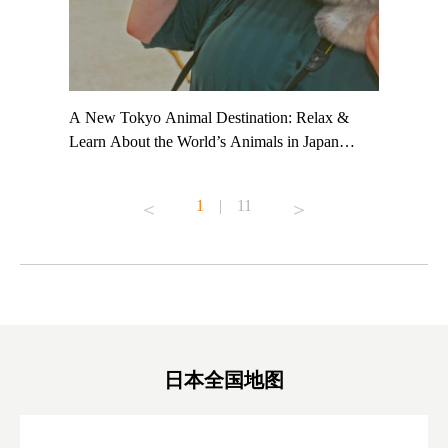
t TeamLab
A New Tokyo Animal Destination: Relax &
Shohei Oh
ng their
Learn About the World’s Animals in Japan
Other Jap
t to
#pr #japankuru #anitouch #anitouchtokyodome
From Kow
o see it for
#capybara #capybaracafe #animalcafe #tokyotrip
#pr #japa
1
|
11
#japantrip #카피바라 #애니터치 #아이와가볼
#kowa #sy
ink in bio)
만한곳 #도쿄여행 #가족여행 #東京旅遊 #東
#preworko
ex #kyoto
京親子景點 #日本動物互動體驗 #水豚泡澡 #
#japan
東京巨蛋城 #เที่ยวญี่ปุ่น2025 #ที่เที่ยว
#오타니쇼
on view of
ครอบครัว #สวนสัตว์ในร่ม #TokyoDomeCity
本旅遊 #運
oto ®
#anitouchtokyodome
ญี่ปุ่น #เ
#ผลิตภัณฑ์
日本全国地图