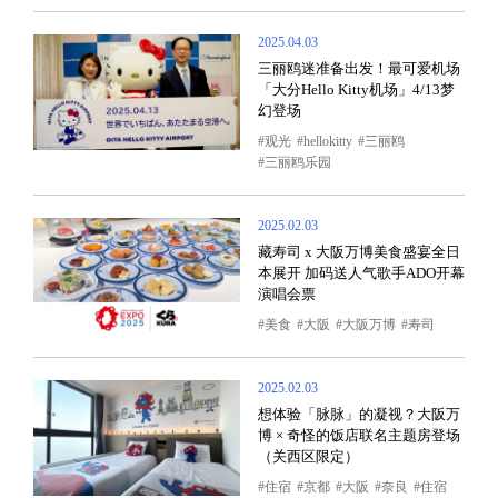
2025.04.03
三丽鸥迷准备出发！最可爱机场
「大分Hello Kitty机场」4/13梦
幻登场
观光
hellokitty
三丽鸥
三丽鸥乐园
2025.02.03
藏寿司 x 大阪万博美食盛宴全日
本展开 加码送人气歌手ADO开幕
演唱会票
美食
大阪
大阪万博
寿司
2025.02.03
想体验「脉脉」的凝视？大阪万
博 × 奇怪的饭店联名主题房登场
（关西区限定）
住宿
京都
大阪
奈良
住宿