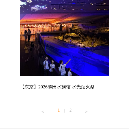
店
【东京】2026墨田水族馆 水光烟火祭
【东京】A
MAGNET
1
2
|