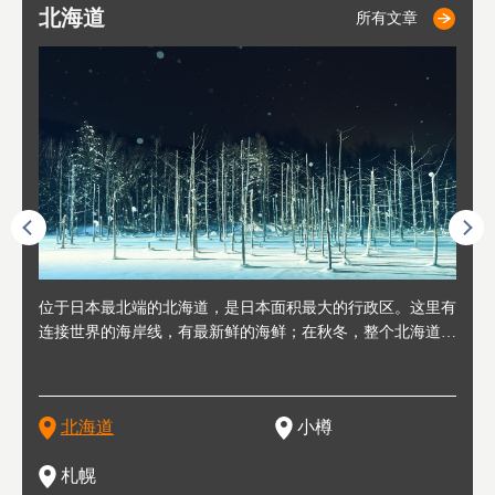
北海道
小樽
札幌
东
山
福
秋
所有文章
所有文章
所有文章
人情味
位于日本最北端的北海道，是日本面积最大的行政区。这里有
位于北海道西部，距离札幌站约30分钟车程。在19～20世纪前
位于北海道西南部的政经都市和交通枢纽，附近有新千岁机场
位于
位于
座落
轮，方
连接世界的海岸线，有最新鲜的海鲜；在秋冬，整个北海道只
半，作为贸易港和鲱鱼渔港而繁荣起来。当年的旧建筑与仓库
，连结东京、大阪等日本国内大城市及海外各大城市。每年2
冬天
大区
形民
绳成为
剩一种颜色，无边无际的白雪和温泉；到春夏，则变身为五颜
，如今在小樽运河沿岸可见，并成为了北海道的代表观光景点
月，在大通公园举办的「札幌雪祭」是闻名海外的北海道重要
有很
，且
大祭
夷，在
六色的薰衣草和花卉交织而成的花海。地大物博的北海道．物
。正因曾作为渔港繁荣，小樽的海鲜寿司可是出了名的。市内
活动。由于以拉面、成吉思汗烤肉、汤咖喱为代表美食，还有
亦人
则是
灯祭
然还有
产丰富，拥有香浓醇厚的牛奶和奶制品，以及壮丽辽阔的大自
拥有上百家寿司店，还有一条寿司店聚集的寿司街呢。
新鲜的海鲜丼、寿司等北海道物产及料理，都可以在这里尝到
」之
东北
中之
北海道
小樽
然景观。北海道的魅力，需要你用一年四季来体会。
，因此也被称为「食之宝库」。
釜等
门地
名度
一的
还有
点也
札幌