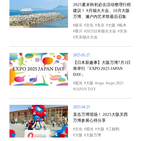
2025夏末秋初必去活动整理行程
建议！ 9月烟火大会、10月大阪
万博、濑户内艺术祭最后召集
娱乐
文化
东京
大阪
栃木
香川
2025日本烟火大会
关东
关东烟火大会
2025.05.27
【日本新趣事】大阪万博7月3日
将举行「EXPO 2025 JAPAN
DAY」
观光
大阪
expo
expo 2025
JAPAN DAY
2025.04.25
直击万博现场！ 2025大阪关西
万博参展心得分享
文化
观光
大阪
三丽鸥
大阪
大阪万博