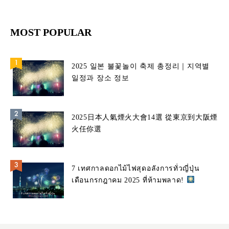
MOST POPULAR
2025 일본 불꽃놀이 축제 총정리｜지역별
일정과 장소 정보
2025日本人氣煙火大會14選 從東京到大阪煙
火任你選
7 เทศกาลดอกไม้ไฟสุดอลังการทั่วญี่ปุ่น
เดือนกรกฎาคม 2025 ที่ห้ามพลาด!