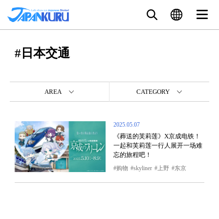
#日本交通
AREA
CATEGORY
2025.05.07
《葬送的芙莉莲》X京成电铁！
一起和芙莉莲一行人展开一场难
忘的旅程吧！
购物
skyliner
上野
东京