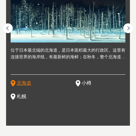
人情味
位于日本最北端的北海道，是日本面积最大的行政区。这里有
位于北海道西部，距离札幌站约30分钟车程。在19～20世纪前
位于北海道西南部的政经都市和交通枢纽，附近有新千岁机场
位于
位于
座落
轮，方
连接世界的海岸线，有最新鲜的海鲜；在秋冬，整个北海道只
半，作为贸易港和鲱鱼渔港而繁荣起来。当年的旧建筑与仓库
，连结东京、大阪等日本国内大城市及海外各大城市。每年2
冬天
大区
形民
绳成为
剩一种颜色，无边无际的白雪和温泉；到春夏，则变身为五颜
，如今在小樽运河沿岸可见，并成为了北海道的代表观光景点
月，在大通公园举办的「札幌雪祭」是闻名海外的北海道重要
有很
，且
大祭
夷，在
六色的薰衣草和花卉交织而成的花海。地大物博的北海道．物
。正因曾作为渔港繁荣，小樽的海鲜寿司可是出了名的。市内
活动。由于以拉面、成吉思汗烤肉、汤咖喱为代表美食，还有
亦人
则是
灯祭
然还有
产丰富，拥有香浓醇厚的牛奶和奶制品，以及壮丽辽阔的大自
拥有上百家寿司店，还有一条寿司店聚集的寿司街呢。
新鲜的海鲜丼、寿司等北海道物产及料理，都可以在这里尝到
」之
东北
中之
北海道
小樽
然景观。北海道的魅力，需要你用一年四季来体会。
，因此也被称为「食之宝库」。
釜等
门地
名度
一的
还有
点也
札幌