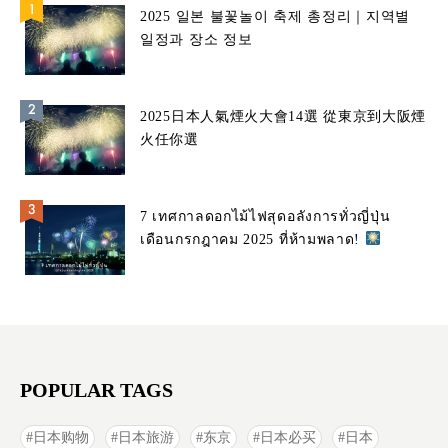
2025 일본 불꽃놀이 축제 총정리｜지역별
일정과 장소 정보
2025日本人氣煙火大會14選 從東京到大阪煙
火任你選
7 เทศกาลดอกไม้ไฟสุดอลังการทั่วญี่ปุ่น
เดือนกรกฎาคม 2025 ที่ห้ามพลาด!
POPULAR TAGS
日本购物
日本旅游
东京
日本必买
日本