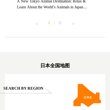
t TeamLab
A New Tokyo Animal Destination: Relax &
Shohei Oh
ng their
Learn About the World’s Animals in Japan
Other Jap
t to
#pr #japankuru #anitouch #anitouchtokyodome
From Kow
o see it for
#capybara #capybaracafe #animalcafe #tokyotrip
#pr #japa
1
|
11
#japantrip #카피바라 #애니터치 #아이와가볼
#kowa #sy
ink in bio)
만한곳 #도쿄여행 #가족여행 #東京旅遊 #東
#preworko
ex #kyoto
京親子景點 #日本動物互動體驗 #水豚泡澡 #
#japan
東京巨蛋城 #เที่ยวญี่ปุ่น2025 #ที่เที่ยว
#오타니쇼
on view of
ครอบครัว #สวนสัตว์ในร่ม #TokyoDomeCity
本旅遊 #運
oto ®
#anitouchtokyodome
ญี่ปุ่น #เ
#ผลิตภัณฑ์
日本全国地图
SEARCH BY REGION