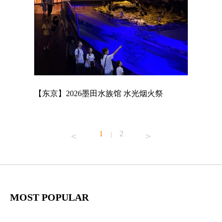
店
【东京】2026墨田水族馆 水光烟火祭
【东京】A
MAGNET
1
2
|
MOST POPULAR