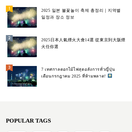
2025 일본 불꽃놀이 축제 총정리｜지역별
일정과 장소 정보
2025日本人氣煙火大會14選 從東京到大阪煙
火任你選
7 เทศกาลดอกไม้ไฟสุดอลังการทั่วญี่ปุ่น
เดือนกรกฎาคม 2025 ที่ห้ามพลาด!
POPULAR TAGS