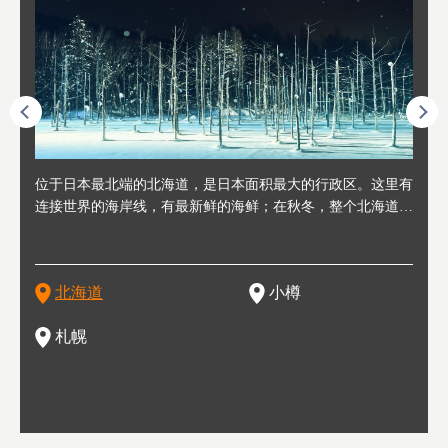
人情味
位于日本最北端的北海道，是日本面积最大的行政区。这里有
位于北海道西部，距离札幌站约30分钟车程。在19～20世纪前
位于北海道西南部的政经都市和交通枢纽，附近有新千岁机场
位于
位于
座落
轮，方
连接世界的海岸线，有最新鲜的海鲜；在秋冬，整个北海道只
半，作为贸易港和鲱鱼渔港而繁荣起来。当年的旧建筑与仓库
，连结东京、大阪等日本国内大城市及海外各大城市。每年2
冬天
大区
形民
绳成为
剩一种颜色，无边无际的白雪和温泉；到春夏，则变身为五颜
，如今在小樽运河沿岸可见，并成为了北海道的代表观光景点
月，在大通公园举办的「札幌雪祭」是闻名海外的北海道重要
有很
，且
大祭
夷，在
六色的薰衣草和花卉交织而成的花海。地大物博的北海道．物
。正因曾作为渔港繁荣，小樽的海鲜寿司可是出了名的。市内
活动。由于以拉面、成吉思汗烤肉、汤咖喱为代表美食，还有
亦人
则是
灯祭
然还有
产丰富，拥有香浓醇厚的牛奶和奶制品，以及壮丽辽阔的大自
拥有上百家寿司店，还有一条寿司店聚集的寿司街呢。
新鲜的海鲜丼、寿司等北海道物产及料理，都可以在这里尝到
」之
东北
中之
北海道
小樽
然景观。北海道的魅力，需要你用一年四季来体会。
，因此也被称为「食之宝库」。
釜等
门地
名度
一的
还有
点也
札幌