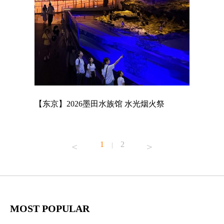
店
【东京】2026墨田水族馆 水光烟火祭
【东京】A
MAGNET
1
2
|
MOST POPULAR