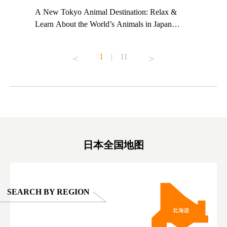
t TeamLab
A New Tokyo Animal Destination: Relax &
Shohei Oh
ng their
Learn About the World’s Animals in Japan
Other Jap
t to
#pr #japankuru #anitouch #anitouchtokyodome
From Kow
o see it for
#capybara #capybaracafe #animalcafe #tokyotrip
#pr #japa
1
|
11
#japantrip #카피바라 #애니터치 #아이와가볼
#kowa #sy
ink in bio)
만한곳 #도쿄여행 #가족여행 #東京旅遊 #東
#preworko
ex #kyoto
京親子景點 #日本動物互動體驗 #水豚泡澡 #
#japan
東京巨蛋城 #เที่ยวญี่ปุ่น2025 #ที่เที่ยว
#오타니쇼
on view of
ครอบครัว #สวนสัตว์ในร่ม #TokyoDomeCity
本旅遊 #運
oto ®
#anitouchtokyodome
ญี่ปุ่น #เ
#ผลิตภัณฑ์
日本全国地图
SEARCH BY REGION