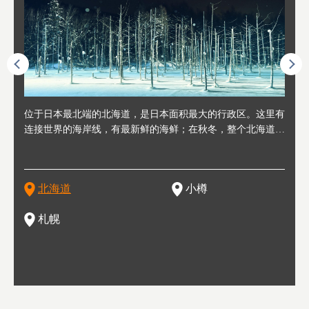
人情味
位于日本最北端的北海道，是日本面积最大的行政区。这里有
位于北海道西部，距离札幌站约30分钟车程。在19～20世纪前
位于北海道西南部的政经都市和交通枢纽，附近有新千岁机场
位于
位于
座落
轮，方
连接世界的海岸线，有最新鲜的海鲜；在秋冬，整个北海道只
半，作为贸易港和鲱鱼渔港而繁荣起来。当年的旧建筑与仓库
，连结东京、大阪等日本国内大城市及海外各大城市。每年2
冬天
大区
形民
绳成为
剩一种颜色，无边无际的白雪和温泉；到春夏，则变身为五颜
，如今在小樽运河沿岸可见，并成为了北海道的代表观光景点
月，在大通公园举办的「札幌雪祭」是闻名海外的北海道重要
有很
，且
大祭
夷，在
六色的薰衣草和花卉交织而成的花海。地大物博的北海道．物
。正因曾作为渔港繁荣，小樽的海鲜寿司可是出了名的。市内
活动。由于以拉面、成吉思汗烤肉、汤咖喱为代表美食，还有
亦人
则是
灯祭
然还有
产丰富，拥有香浓醇厚的牛奶和奶制品，以及壮丽辽阔的大自
拥有上百家寿司店，还有一条寿司店聚集的寿司街呢。
新鲜的海鲜丼、寿司等北海道物产及料理，都可以在这里尝到
」之
东北
中之
北海道
小樽
然景观。北海道的魅力，需要你用一年四季来体会。
，因此也被称为「食之宝库」。
釜等
门地
名度
一的
还有
点也
札幌