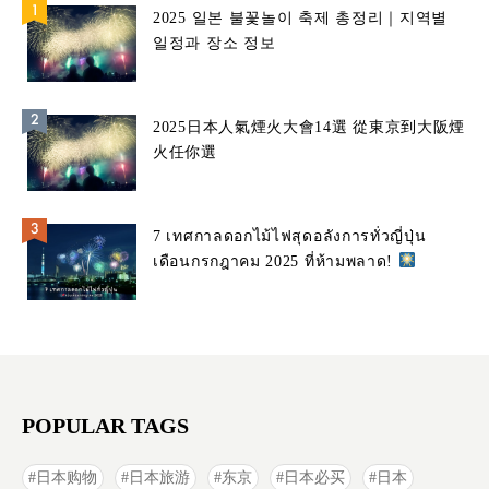
2025 일본 불꽃놀이 축제 총정리｜지역별
일정과 장소 정보
2025日本人氣煙火大會14選 從東京到大阪煙
火任你選
7 เทศกาลดอกไม้ไฟสุดอลังการทั่วญี่ปุ่น
เดือนกรกฎาคม 2025 ที่ห้ามพลาด!
POPULAR TAGS
日本购物
日本旅游
东京
日本必买
日本