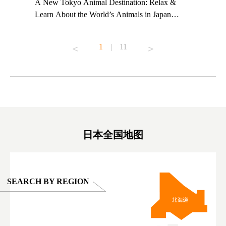
t TeamLab
A New Tokyo Animal Destination: Relax &
Shohei Oh
ng their
Learn About the World’s Animals in Japan
Other Jap
t to
#pr #japankuru #anitouch #anitouchtokyodome
From Kow
o see it for
#capybara #capybaracafe #animalcafe #tokyotrip
#pr #japa
1
|
11
#japantrip #카피바라 #애니터치 #아이와가볼
#kowa #sy
ink in bio)
만한곳 #도쿄여행 #가족여행 #東京旅遊 #東
#preworko
ex #kyoto
京親子景點 #日本動物互動體驗 #水豚泡澡 #
#japan
東京巨蛋城 #เที่ยวญี่ปุ่น2025 #ที่เที่ยว
#오타니쇼
on view of
ครอบครัว #สวนสัตว์ในร่ม #TokyoDomeCity
本旅遊 #運
oto ®
#anitouchtokyodome
ญี่ปุ่น #เ
#ผลิตภัณฑ์
日本全国地图
SEARCH BY REGION