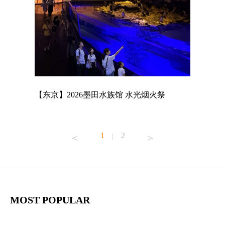
店
【东京】2026墨田水族馆 水光烟火祭
【东京】A
MAGNET
1
2
|
MOST POPULAR