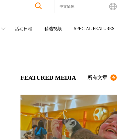
中文简体
English
Bahasa Indonesia
O
活动日程
精选视频
SPECIAL FEATURES
Français
한국어
中国
娱乐
九州
中文简体
四国
观光
冲绳
中文繁體
ไทย
FEATURED MEDIA
Tiếng Việt
所有文章
日本語