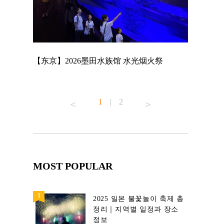
店
【东京】2026墨田水族馆 水光烟火祭
【东京】A
MAGNET 
1
|
2
MOST POPULAR
2025 일본 불꽃놀이 축제 총
정리｜지역별 일정과 장소
정보