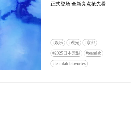
正式登场 全新亮点抢先看
娱乐
观光
京都
2025日本景點
teamlab
Ready to see TeamLab in Kyoto!? At
teamlab biovortex
Biovortex Kyoto, the collective is taki
acclaimed immersive art and bringing i
Japan's ancient capital. We can't wait to
ourselves this autumn!
>> Find out more at Japankuru.com! (l
#japankuru #teamlab #teamlabbiovort
#kyototrip #japantravel #artnews
Photos courtesy of teamLab, Exhibitio
teamLab Biovortex Kyoto, 2025, Kyo
teamLab, courtesy Pace Gallery