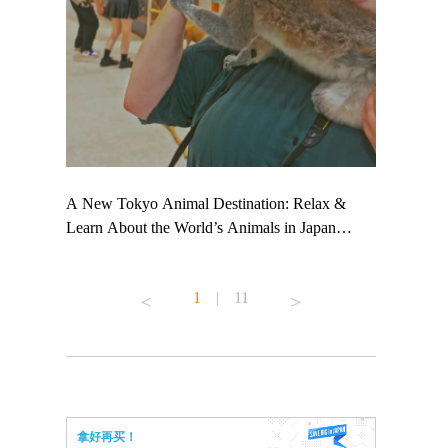
 TeamLab
A New Tokyo Animal Destination: Relax &
Shohei Oht
ng their
Learn About the World’s Animals in Japan
Other Japa
t to
#pr #japankuru #anitouch #anitouchtokyodome
From Kow
 see it for
#capybara #capybaracafe #animalcafe #tokyotrip
#pr #japan
1
|
11
#japantrip #카피바라 #애니터치 #아이와가볼
#kowa #sy
ink in bio)
만한곳 #도쿄여행 #가족여행 #東京旅遊 #東
#preworkou
ex #kyoto
京親子景點 #日本動物互動體驗 #水豚泡澡 #
#japan
東京巨蛋城 #เที่ยวญี่ปุ่น2025 #ที่เที่ยว
#오타니쇼
n view of
ครอบครัว #สวนสัตว์ในร่ม #TokyoDomeCity
本旅遊 #運
to ®
#anitouchtokyodome
ญี่ปุ่น #เ
拿好再买！
#ผลิตภัณฑ์