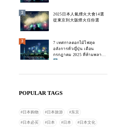
2025日本人氣煙火大會14選
從東京到大阪煙火任你選
7 เทศกาลดอกไม้ไฟสุด
อลังการทั่วญี่ปุ่น เดือน
กรกฎาคม 2025 ที่ห้ามพลาด!
POPULAR TAGS
日本购物
日本旅游
东京
日本必买
日本
日本
日本文化