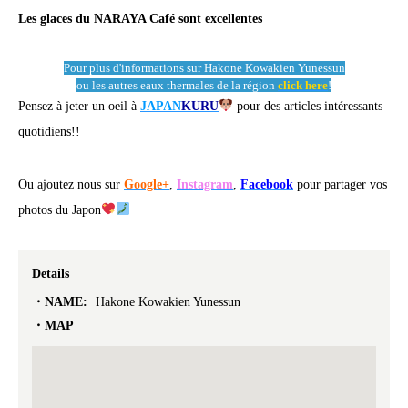
Les glaces du NARAYA Café sont excellentes
Pour plus d'informations sur Hakone Kowakien Yunessun
ou les autres eaux thermales de la région
click here
!
Pensez à jeter un oeil à
JAPAN
KURU
pour des articles intéressants
quotidiens!!
Ou ajoutez nous sur
Google+
,
Instagram
,
Facebook
pour partager vos
photos du Japon
Details
NAME:
Hakone Kowakien Yunessun
MAP