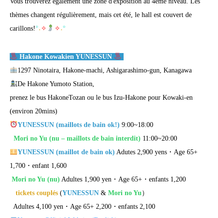
Vous trouverez également une zone d'exposition au 4ème niveau. Les
thèmes changent régulièrement, mais cet été, le hall est couvert de
carillons!
°
˖
✧
✧
˖
°
Hakone Kowakien YUNESSUN
1297 Ninotaira, Hakone-machi, Ashigarashimo-gun, Kanagawa
De Hakone Yumoto Station,
prenez le bus HakoneTozan ou le bus Izu-Hakone pour Kowaki-en
(environ 20mins)
YUNESSUN (maillots de bain ok!)
9:00~18:00
Mori no Yu
(nu – maillots de bain interdit)
11:00~20:00
YUNESSUN (maillot de bain ok)
Adutes 2,900 yens・Age 65+
1,700・enfant 1,600
Mori no Yu
(nu)
Adultes 1,900 yen・Age 65+・enfants 1,200
tickets couplés
(
YUNESSUN
&
Mori no Yu
）
Adultes 4,100 yen・Age 65+ 2,200・enfants 2,100