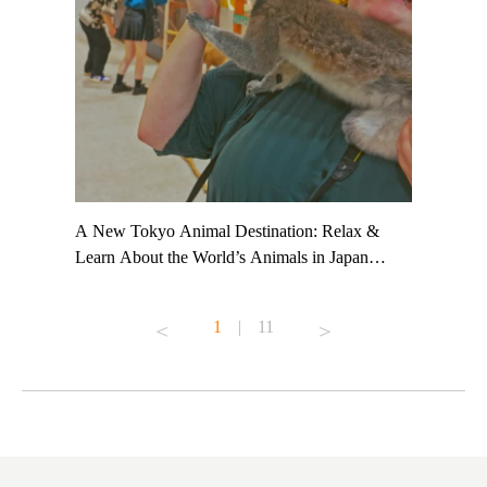
t TeamLab
A New Tokyo Animal Destination: Relax &
Shohei Oh
ng their
Learn About the World’s Animals in Japan
Other Jap
t to
#pr #japankuru #anitouch #anitouchtokyodome
From Kow
o see it for
#capybara #capybaracafe #animalcafe #tokyotrip
#pr #japa
1
|
11
#japantrip #카피바라 #애니터치 #아이와가볼
#kowa #sy
ink in bio)
만한곳 #도쿄여행 #가족여행 #東京旅遊 #東
#preworko
ex #kyoto
京親子景點 #日本動物互動體驗 #水豚泡澡 #
#japan
東京巨蛋城 #เที่ยวญี่ปุ่น2025 #ที่เที่ยว
#오타니쇼
on view of
ครอบครัว #สวนสัตว์ในร่ม #TokyoDomeCity
本旅遊 #運
oto ®
#anitouchtokyodome
ญี่ปุ่น #เ