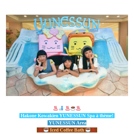
​
Hakone Kowakien YUNESSUN Spa à thème!
YUNESSUN Area
Iced Coffee Bath