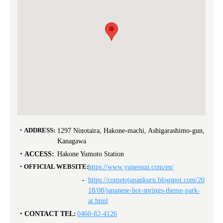
ADDRESS:
1297 Ninotaira, Hakone-machi, Ashigarashimo-gun,
Kanagawa
ACCESS:
Hakone Yumoto Station
OFFICIAL WEBSITE:
https://www.yunessun.com/en/
https://cometojapankuru.blogspot.com/20
18/08/japanese-hot-springs-theme-park-
at.html
CONTACT TEL:
0460-82-4126