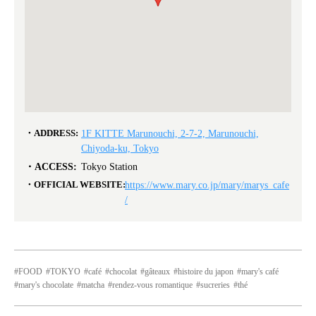
ADDRESS:
1F KITTE Marunouchi, 2-7-2, Marunouchi,
Chiyoda-ku, Tokyo
ACCESS:
Tokyo Station
OFFICIAL WEBSITE:
https://www.mary.co.jp/mary/marys_cafe
/
FOOD
TOKYO
café
chocolat
gâteaux
histoire du japon
mary's café
mary's chocolate
matcha
rendez-vous romantique
sucreries
thé