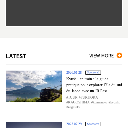
worth 
fashio
res. Y
p 3 va
LATEST
VIEW MORE
2026.01.28
Sponsored
Kyushu en train : le guide
pratique pour explorer l’île du sud
du Japon avec un JR Pass
TOUR
FUKUOKA
KAGOSHIMA
kumamoto
kyushu
nagasaki
2025.07.29
Sponsored