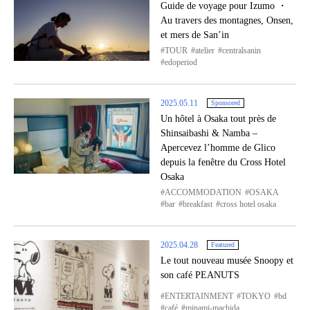
Guide de voyage pour Izumo ・
Au travers des montagnes, Onsen,
et mers de San’in
TOUR
atelier
centralsanin
edoperiod
2025.05.11
Sponsored
Un hôtel à Osaka tout près de
Shinsaibashi & Namba –
Apercevez l’homme de Glico
depuis la fenêtre du Cross Hotel
Osaka
ACCOMMODATION
OSAKA
bar
breakfast
cross hotel osaka
2025.04.28
Featured
Le tout nouveau musée Snoopy et
son café PEANUTS
ENTERTAINMENT
TOKYO
bd
café
minami-machida