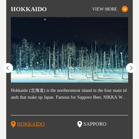
HOKKAIDO
SAPPORO
TO
AK
FU
YA
VIEW MORE
VIEW MORE
ost ti
Hokkaido (北海道) is the northernmost island in the four main isl
Sapporo, in the south-western part of Hokkaido, is the prefecture's
Consi
Akita 
Fukush
Yamaga
he cou
ands that make up Japan. Famous for Sapporo Beer, NIKKA WHI
political and economic capital. The local New Chitose Airport see
ed in 
Japan'
ohoku 
n part
 politi
SKY, and the winter festival "Yuki Matsuri" in Sapporo, Hokkaido
arrivals from major cities like Tokyo and Osaka, alongside interna
l sour
ed imp
ent c
when t
remnan
is also known for their beautiful national parks. Potatoes, cantalou
tional flights. Every February, the Sapporo Snow Festival is held i
stunni
and to
-dori
slopes
ds. Foo
pe, dairy products, "Genghis Khan", soup curry, and miso ramen a
n Odori Park―one of the biggest events in Hokkaido. It's also a h
ut th
ra his
Resort
HOKKAIDO
SAPPORO
T
so said
re their known famous foods!
otspot for great food, known as a culinary treasure chest, and Sapp
with U
n, an
n draw
oro is a destination for ramen, grilled mutton, soup curry, and of c
the To
ma is 
trees.
F
ourse Hokkaido's beloved seafood.
yu St
Japan'
Rissh