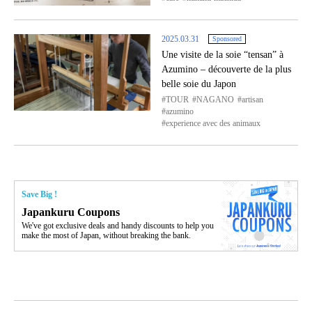
2025.03.31
Sponsored
Une visite de la soie “tensan” à
Azumino – découverte de la plus
belle soie du Japon
TOUR
NAGANO
artisan
azumino
experience avec des animaux
Save Big !
Japankuru Coupons
We've got exclusive deals and handy discounts to help you
make the most of Japan, without breaking the bank.