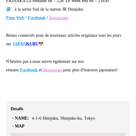
EKINAKA La Semaine 8h – 22h/ Le Week end 8h – 21h30
: à la sortie Sud de la station JR Shinjuku
Page Web
/
Facebook
/
Instagram
Restez connectés pour de nouveaux articles originaux tous les jours
sur
JAPAN
KURU
.
N'hésitez pas à nous suivre également sur nos
réseaux
Facebook
et
Instagram
pour plus d'histoires japonaises!
Details
NAME:
4-1-6 Shinjuku, Shinjuku-ku, Tokyo
MAP