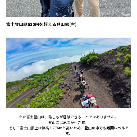
富士登山歴630回を超える登山家
(右)
ただ富士登山は、誰しもが経験できることではありません。
登山には危険が付き物。
そして富士山頂上は標高3,776mと高いため、
登山の中でも難関レベル
で
す。