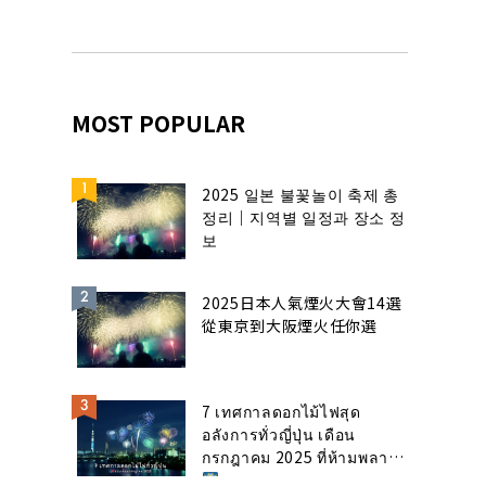
MOST POPULAR
2025 일본 불꽃놀이 축제 총
정리｜지역별 일정과 장소 정
보
2025日本人氣煙火大會14選
從東京到大阪煙火任你選
7 เทศกาลดอกไม้ไฟสุด
อลังการทั่วญี่ปุ่น เดือน
กรกฎาคม 2025 ที่ห้ามพลาด!