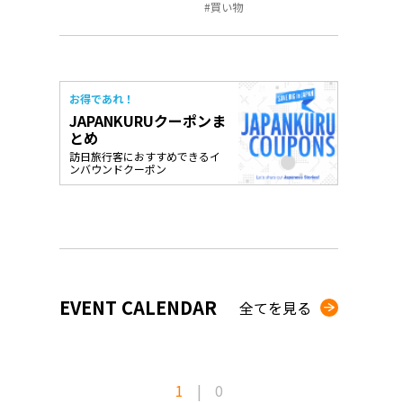
買い物
お得であれ！
JAPANKURUクーポンま
とめ
訪日旅行客におすすめできるイ
ンバウンドクーポン
EVENT CALENDAR
全てを見る
1
|
0