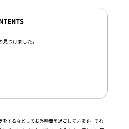
view of teamLab Biovortex Kyot
Kyoto ® teamLab, courtesy Pace 
NTENTS
の見つけました。
。
歩をするなどしてお外時間を過ごしています。それ