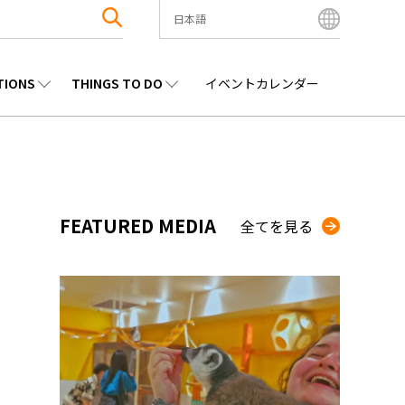
日本語
English
Bahasa Indonesia
TIONS
THINGS TO DO
イベントカレンダー
Français
한국어
エンタメ
九州
観光
沖縄
中文简体
中文繁體
ไทย
FEATURED MEDIA
全てを見る
Tiếng Việt
日本語