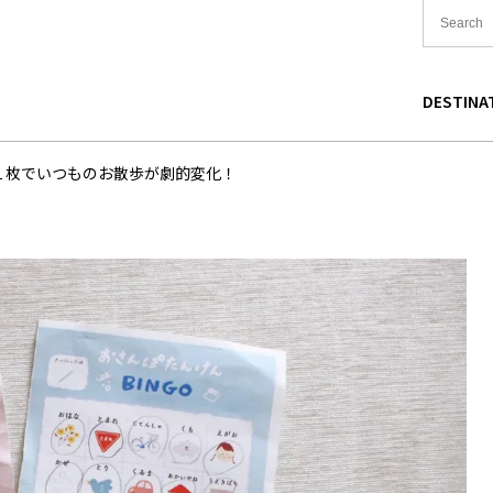
DESTINA
国
食
東北
宿泊
関東
中国
１枚でいつものお散歩が劇的変化！
海道
買い物
中部
文化
関西
四国