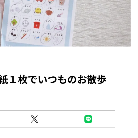
Ready to see TeamLab in Kyoto!
TeamLab Biovortex Kyoto, the c
紙１枚でいつものお散歩
is taking their acclaimed immers
and bringing it to Japan's ancient
We can't wait to see it for oursel
autumn!
>> Find out more at Japankuru.
(link in bio)
#japankuru #teamlab #teamlabb
#kyoto #kyototrip #japantravel
Photos courtesy of teamLab, Exh