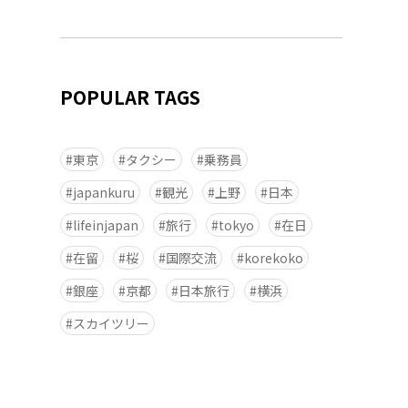
POPULAR TAGS
東京
タクシー
乗務員
japankuru
観光
上野
日本
lifeinjapan
旅行
tokyo
在日
在留
桜
国際交流
korekoko
銀座
京都
日本旅行
横浜
スカイツリー