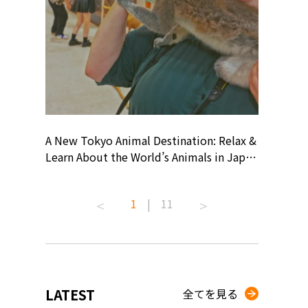
? At
A New Tokyo Animal Destination: Relax &
Shohei O
ollective
Learn About the World’s Animals in Japan
Products
ive art
#pr #japankuru #anitouch
Recomme
 capital.
#anitouchtokyodome #capybara
#pr #jap
1
|
11
ves this
#capybaracafe #animalcafe #tokyotrip
#kowa #s
#japantrip #카피바라 #애니터치 #아이와
#prework
com!
가볼만한곳 #도쿄여행 #가족여행 #東京旅
#tokyosh
遊 #東京親子景點 #日本動物互動體驗 #水
일본이온음
iovortex
豚泡澡 #東京巨蛋城 #เที่ยวญี่ปุ่น2025 #ที่
와 #興和
 #artnews
เที่ยวครอบครัว #สวนสัตว์ในร่ม
能量 #運動飲品 
LATEST
全てを見る
ibition
#TokyoDomeCity #anitouchtokyodome
ออกกำลังก