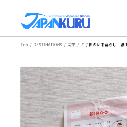
全
Top
/
DESTINATIONS
/
関東
/
＃子供のいる暮らし 紙
北