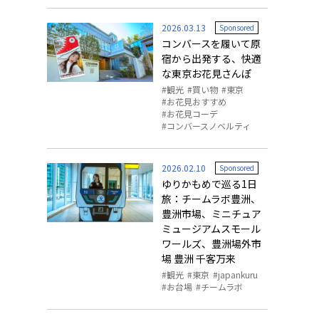
o, 2025,
#อาหารเสริ
2026.03.13
Sponsored
Gallery
コンバースを履いて原
宿から出発する、快適
な東京お花見さんぽ
観光
買い物
東京
お花見おすすめ
お花見コーデ
コンバースノベルティ
2026.02.10
Sponsored
ゆりかもめで巡る1日
旅：チームラボ豊洲、
豊洲市場、ミニチュア
ミュージアムスモール
ワールズ、豊洲場外市
場 豊洲 千客万来
観光
東京
japankuru
お台場
チームラボ