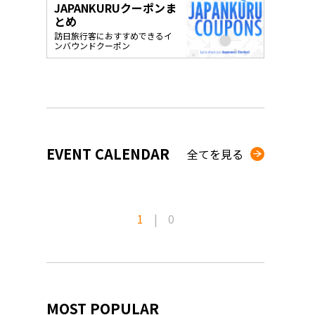
JAPANKURUクーポンま
o, 2025,
#อาหารเสริ
とめ
Gallery
訪日旅行客におすすめできるイ
ンバウンドクーポン
EVENT CALENDAR
全てを見る
1
|
0
MOST POPULAR