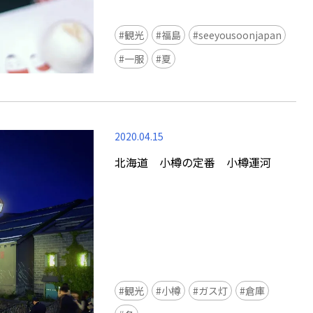
観光
福島
seeyousoonjapan
一服
夏
2020.04.15
北海道 小樽の定番 小樽運河
観光
小樽
ガス灯
倉庫