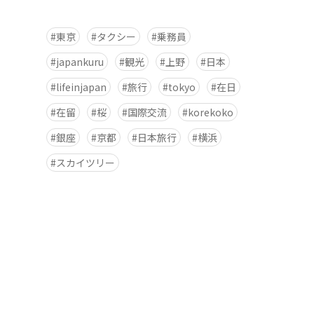
東京
タクシー
乗務員
japankuru
観光
上野
日本
lifeinjapan
旅行
tokyo
在日
在留
桜
国際交流
korekoko
銀座
京都
日本旅行
横浜
スカイツリー