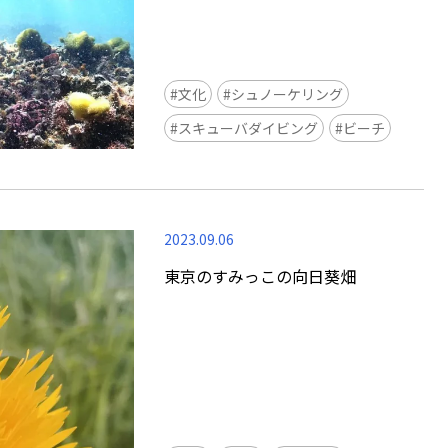
view of teamLab Biovortex Kyot
Kyoto ® teamLab, courtesy Pace 
文化
シュノーケリング
スキューバダイビング
ビーチ
2023.09.06
東京のすみっこの向日葵畑