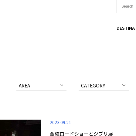
DESTINA
国
食
東北
宿泊
関東
中国
海道
買い物
中部
文化
関西
四国
AREA
CATEGORY
2023.09.21
金曜ロードショーとジブリ展