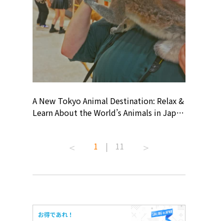
? At
A New Tokyo Animal Destination: Relax &
Shohei O
ollective
Learn About the World’s Animals in Japan
Products
ive art
#pr #japankuru #anitouch
Recomme
 capital.
#anitouchtokyodome #capybara
#pr #jap
1
|
11
ves this
#capybaracafe #animalcafe #tokyotrip
#kowa #s
#japantrip #카피바라 #애니터치 #아이와
#prework
com!
가볼만한곳 #도쿄여행 #가족여행 #東京旅
#tokyosh
遊 #東京親子景點 #日本動物互動體驗 #水
일본이온음
iovortex
豚泡澡 #東京巨蛋城 #เที่ยวญี่ปุ่น2025 #ที่
와 #興和
 #artnews
เที่ยวครอบครัว #สวนสัตว์ในร่ม
能量 #運動飲品 
お得であれ！
ibition
#TokyoDomeCity #anitouchtokyodome
ออกกำลังก