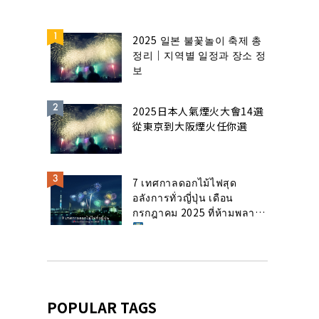
2025 일본 불꽃놀이 축제 총
정리｜지역별 일정과 장소 정
보
2025日本人氣煙火大會14選
從東京到大阪煙火任你選
7 เทศกาลดอกไม้ไฟสุด
อลังการทั่วญี่ปุ่น เดือน
กรกฎาคม 2025 ที่ห้ามพลาด!
POPULAR TAGS