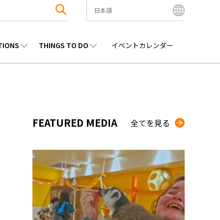
日本語
English
Bahasa Indonesia
TIONS
THINGS TO DO
イベントカレンダー
Français
한국어
エンタメ
九州
観光
沖縄
中文简体
中文繁體
ไทย
FEATURED MEDIA
全てを見る
Tiếng Việt
日本語