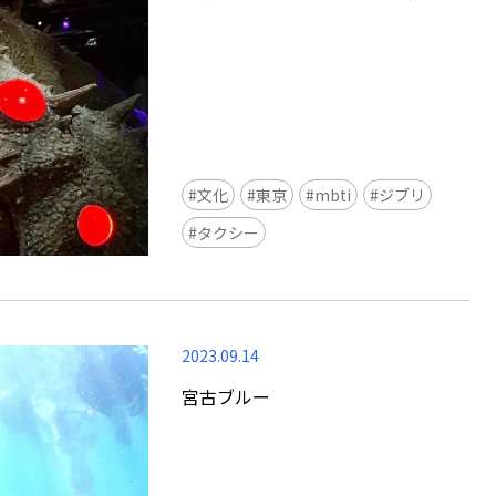
文化
東京
mbti
ジブリ
Ready to see TeamLab in Kyoto!
タクシー
TeamLab Biovortex Kyoto, the c
is taking their acclaimed immers
and bringing it to Japan's ancient
We can't wait to see it for oursel
2023.09.14
autumn!
>> Find out more at Japankuru.
宮古ブルー
(link in bio)
#japankuru #teamlab #teamlabb
#kyoto #kyototrip #japantravel
Photos courtesy of teamLab, Exh