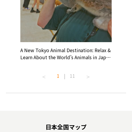
? At
A New Tokyo Animal Destination: Relax &
Shohei O
ollective
Learn About the World’s Animals in Japan
Products
ive art
#pr #japankuru #anitouch
Recomme
t capital.
#anitouchtokyodome #capybara
#pr #jap
1
|
11
lves this
#capybaracafe #animalcafe #tokyotrip
#kowa #s
#japantrip #카피바라 #애니터치 #아이와
#prewor
.com!
가볼만한곳 #도쿄여행 #가족여행 #東京旅
#tokyos
遊 #東京親子景點 #日本動物互動體驗 #水
일본이온음
biovortex
豚泡澡 #東京巨蛋城 #เที่ยวญี่ปุ่น2025 #ที่
와 #興和
 #artnews
เที่ยวครอบครัว #สวนสัตว์ในร่ม
能量 #運動飲品 
hibition
#TokyoDomeCity #anitouchtokyodome
ออกกำลังก
日本全国マップ
o, 2025,
#อาหารเสร