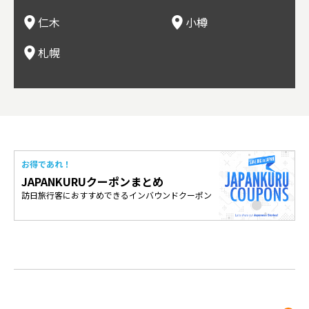
め、旅行気分を味わえることも人気の理由。
、ワイン生産者と出会い、その土地の風土や文化を感じるこ
以上の寿司屋があり、寿司屋が並ぶ小樽寿司屋通りもある。
産物が楽しめる食の宝庫として知られる町。
写真
多方
って
仁木
小樽
とをできるとして注目されている。
米沢
も。
場ス
札幌
お得であれ！
JAPANKURUクーポンまとめ
訪日旅行客におすすめできるインバウンドクーポン