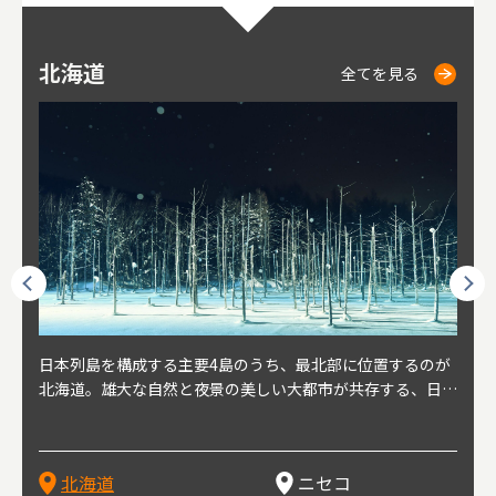
北海道
ニセコ
仁木
小樽
札幌
東
山
福
秋
全てを見る
全てを見る
全てを見る
全てを見る
全てを見る
球王朝
日本列島を構成する主要4島のうち、最北部に位置するのが
北海道の西部に位置し、札幌や新千歳空港から約2時間の距
北海道の南西部に位置し、小樽から約30分の距離。上質な
北海道の西武に位置し、札幌駅から約30分の距離。19世紀
北海道の南西部に位置し、政治と経済の中心都市。最寄り空
東北
東北
日本
東北
り、今
北海道。雄大な自然と夜景の美しい大都市が共存する、日本
離にあるニセコ。日本を代表する国際的スノーリゾート地と
土と水と空気に囲まれた豊かな自然環境から果樹栽培が盛ん
～20世紀前半にかけて、貿易港やニシン漁の拠点として港
港は新千歳空港で、東京や大阪など、国内の主要都市や海外
らな
めと
方の
財が
す。美
屈指の人気観光地。道内には見どころが多数あり、行く度に
して外国人からも注目されている。人気の秘密は、雪質。世
な小さな町。さくらんぼ、ぶどう、ミニトマトなどが主に栽
を中心に繁栄。その当時に作られた建物や倉庫が今なおその
に路線を持つ。毎年2月に大通公園で開催される「さっぽろ
自然
山ス
会津
北三
源にも
新しい魅力に出会える場所です。新鮮魚介やジンギスカン、
界トップクラスの「パウダースノー」は、スキー初心者から
培されている。最近では、ワイナリーの発展により、食とワ
ままの姿で残っている小樽運河沿いは、北海道を代表する人
雪祭り」は、北海道の一大イベントとして世界的にも有名。
山海
近年
ター
今で
乳製品、ビールなど、グルメも必見！
上級者までを虜にし、リピーターが後を絶たない。魅力はそ
インが楽しめる町として人気が上がっている。隣の余市町と
気の観光スポット。漁港で栄えた小樽だからこそ、食べて欲
ラーメンをはじめ、ジンギスカン、スープカレーなど札幌を
むこ
氷。
を中
8年
北海道
ニセコ
れだけではなく、北海道ならではのグルメや温泉などが楽し
の共同のワインツーリズムは、ぶどう畑やワイン造りに触れ
しいのが新鮮な海産物を使用した寿司。小樽市内には100軒
代表するグルメや北海道ならではの新鮮な海鮮丼、寿司、農
寺、
側に
無形