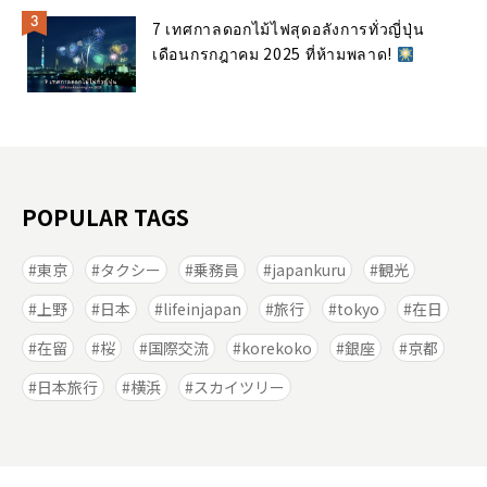
7 เทศกาลดอกไม้ไฟสุดอลังการทั่วญี่ปุ่น
เดือนกรกฎาคม 2025 ที่ห้ามพลาด!
POPULAR TAGS
東京
タクシー
乗務員
japankuru
観光
上野
日本
lifeinjapan
旅行
tokyo
在日
在留
桜
国際交流
korekoko
銀座
京都
日本旅行
横浜
スカイツリー