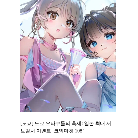
 to
[도쿄] 도쿄 오타쿠들의 축제! 일본 최대 서
[도쿄] 도
 맛집 무료
브컬처 이벤트 ‘코믹마켓 108’
에서 즐기