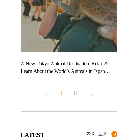
 TeamLab
A New Tokyo Animal Destination: Relax &
Shohei Oht
ng their
Learn About the World’s Animals in Japan
Other Japa
t to
#pr #japankuru #anitouch #anitouchtokyodome
From Kow
 see it for
#capybara #capybaracafe #animalcafe #tokyotrip
#pr #japan
1
|
11
#japantrip #카피바라 #애니터치 #아이와가볼
#kowa #sy
ink in bio)
만한곳 #도쿄여행 #가족여행 #東京旅遊 #東
#preworkou
ex #kyoto
京親子景點 #日本動物互動體驗 #水豚泡澡 #
#japan
東京巨蛋城 #เที่ยวญี่ปุ่น2025 #ที่เที่ยว
#오타니쇼
n view of
ครอบครัว #สวนสัตว์ในร่ม #TokyoDomeCity
本旅遊 #運
to ®
#anitouchtokyodome
ญี่ปุ่น #เ
LATEST
전체 보기
#ผลิตภัณฑ์