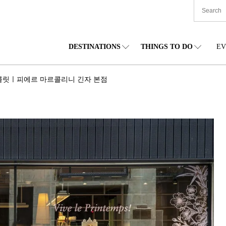
DESTINATIONS
THINGS TO DO
EV
본 전국
음식
도호쿠(동북)
숙박
주부(중부)
엔
콜릿ㅣ피에르 마르콜리니 긴자 본점
카이도
쇼핑
간토(관동)
문화
간사이(관서)
관