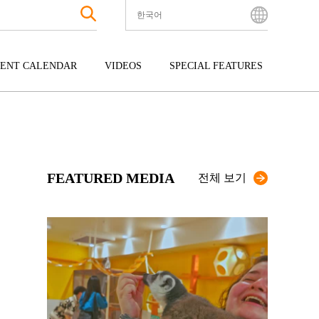
한국어
English
Bahasa Indonesia
ENT CALENDAR
VIDEOS
SPECIAL FEATURES
Français
한국어
터테인먼트
주고쿠
규슈
中文简体
광
시코쿠
오키나와
中文繁體
ไทย
FEATURED MEDIA
Tiếng Việt
전체 보기
日本語