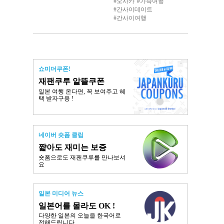
오사카
가족여행
간사이데이트
간사이여행
쇼미더쿠폰!
재팬쿠루 알뜰쿠폰
일본 여행 온다면, 꼭 보여주고 혜
택 받자구용 !
네이버 숏폼 클립
쨟아도 재미는 보증
숏폼으로도 재팬쿠루를 만나보셔
요
일본 미디어 뉴스
일본어를 몰라도 OK !
다양한 일본의 오늘을 한국어로
전해드립니다.