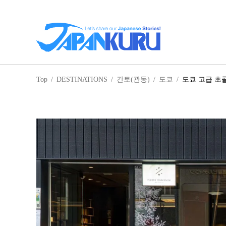
일
Top
/
DESTINATIONS
/
간토(관동)
/
도쿄
/
도쿄 고급 초
홋