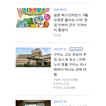
2026.08.03
일본 배스킨라빈스, 8월
포켓몬 콜라보 시작! 한
정 맛부터 굿즈·가격까
지 총정리
쇼핑
2026.07.31
Sponsored
구마노 고도 초보자 추
천 코스 & 숙소｜카메
노이 호텔 구마노 타나
베에서 떠나는 순례 여
행
숙박
간사이여행
구마노고도
구마노고도여행
2026.07.30