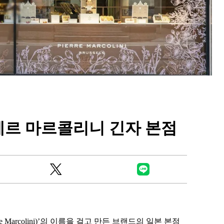
Ready to see TeamLab in Kyoto!? At
Biovortex Kyoto, the collective is taki
에르 마르콜리니 긴자 본점
acclaimed immersive art and bringing i
Japan's ancient capital. We can't wait to
ourselves this autumn!
>> Find out more at Japankuru.com! (l
#japankuru #teamlab #teamlabbiovort
#kyototrip #japantravel #artnews
Photos courtesy of teamLab, Exhibitio
teamLab Biovortex Kyoto, 2025, Kyo
Marcolini)’의 이름을 걸고 만든 브랜드의 일본 본점
teamLab, courtesy Pace Gallery