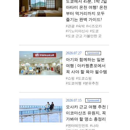
도쿄에서 45분, 1박 2일
아타미 온천 여행! 온천
부터 먹거리까지 모두
즐기는 완벽 가이드!
관광
숙박
시즈오카
기노미야신사
도쿄
도쿄 근교 가볼만한 곳
2026.07.27
Sponsored
아기와 함께하는 일본
여행 | 아카짱혼포에서
꼭 사야 할 육아 필수템
쇼핑
도쿄쇼핑
도쿄여행
분유추천
2026.07.15
Sponsored
오사카 근교 여행 추천 |
이코마산조 유원지, 꼭
가봐야 할 명소 총정리
엔터테인먼트
나라