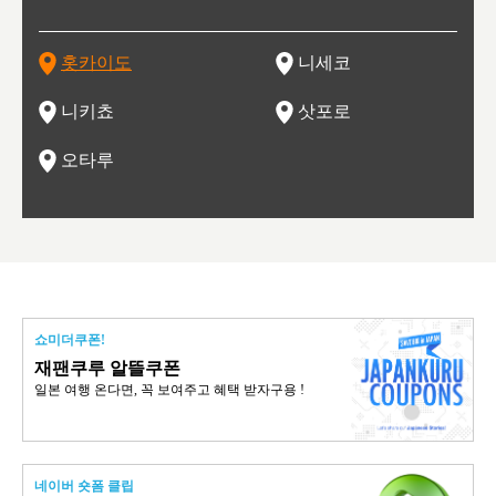
오키나
스키 리조트와 골프로 유명한 니세코정, 일본 3대 야경의 하
노우 리조트 지역입니다.
니키를 둘러보는 와인 투어리즘도 활성화되어 있는 곳입니다.
맥주와 라멘,양고기와 각종 신선한 해산물과 농산물로 미각과
은 박물관과, 라이브하우스, 수제 맥주 레스토랑과 카페등의
동북 
술)
세워
카마쓰, 오제 국립공원과 쓰루가성 공원, 
는 지
나로 꼽히는 하코다테시, 오타루 운하와 이국적인 풍경이 그
와인을 통해 신선한 지역의 먹거리와 오염되지않은 자연의 매
시각을 만족시켜주는 도시입니다.
레스토랑으로 쓰이고 있습니다.
한민국
신사와
벽한 파
홋카이도
니세코
도
이 가득
림 같은 오타루시가 관광지로 유명합니다.
력을 즐길 수 있는 여행을 즐길 수 있는 곳입니다.
한 
기있는 관광명소로
한 사
관광
네자와
니키쵸
삿포로
오타루
쇼미더쿠폰!
재팬쿠루 알뜰쿠폰
일본 여행 온다면, 꼭 보여주고 혜택 받자구용 !
네이버 숏폼 클립