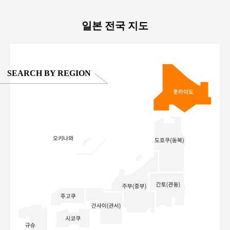
oto ®
#anitouchtokyodome
ญี่ปุ่น #เ
#ผลิตภัณฑ์
일본 전국 지도
SEARCH BY REGION