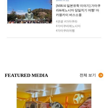
2018.11.22
[MIRAI 일본유학 이야기] 가마쿠
라&에노시마 당일치기 여행! 아
카몽카이 버스소풍
관광
가마쿠라
가마쿠라에노시마
가마쿠라여행
FEATURED MEDIA
전체 보기