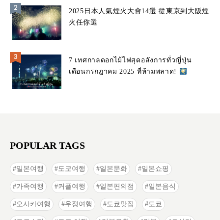
2025日本人氣煙火大會14選 從東京到大阪煙
火任你選
7 เทศกาลดอกไม้ไฟสุดอลังการทั่วญี่ปุ่น
เดือนกรกฎาคม 2025 ที่ห้ามพลาด!
POPULAR TAGS
일본여행
도쿄여행
일본문화
일본쇼핑
가족여행
커플여행
일본편의점
일본음식
오사카여행
우정여행
도쿄맛집
도쿄