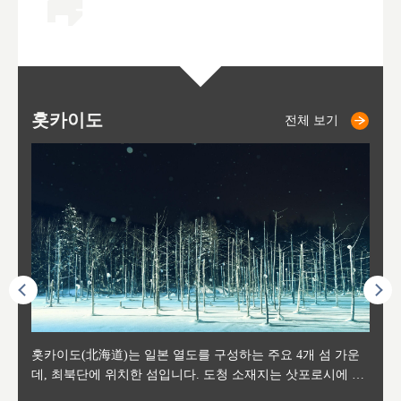
홋카이도
니세코
니키쵸
삿포로
오타루
도호
아
야
후
전체 보기
전체 보기
전체 보기
전체 보기
전체 보기
후에 위
홋카이도(北海道)는 일본 열도를 구성하는 주요 4개 섬 가운
신치토세 공항에서 약 2시간 거리의 니세코는, 세계 각지로부
홋카이도의 오타루에서 약 30여분 이동하면 도착하는 이곳은,
홋카이도의 도청 소재지로, 정치와 경제의 중심 도시로, 매년
홋카이도를 대표하는 관광 명소로 예로부터 무역항과 철도를
도호쿠
도호쿠
일본
일본
수수를
데, 최북단에 위치한 섬입니다. 도청 소재지는 삿포로시에 위
터 스키를 즐기기 위해 찾아드는 외국인 관광객들로 붐비는
과수 재배가 활발히 이뤄지는 작은 마을로, 포도와 사과, 체리
2월 오오도리 공원과 스스키노를 중심으로 시내 전역에서 열
통해 번영한 항구도시입니다. 운하를 따라 무역 상품을 보관
현, 
가타현, 후
한 자
리, 
 남쪽
치해 있습니다. 삿포로 맥주로 익히 알려진 삿포로시와 유명
도시로, 일본의 스노우 파우더를 제대로 즐길 수 있는 대형 스
가 생산됩니다. 특히 포도와 와인의 마을로 요이치시와 함께
리는 삿포로 눈 축제는 세계적인 이벤트로 알려져 있습니다.
하던 창고들이 당시의 모집을 간직하며 늘어서 있고, 창고 안
6현을
마츠리 (
부한 자연의 
시대