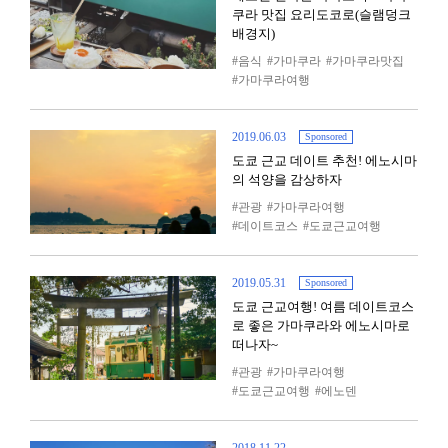
쿠라 맛집 요리도코로(슬램덩크
배경지)
음식
가마쿠라
가마쿠라맛집
가마쿠라여행
2019.06.03
Sponsored
도쿄 근교 데이트 추천! 에노시마
의 석양을 감상하자
관광
가마쿠라여행
데이트코스
도쿄근교여행
2019.05.31
Sponsored
도쿄 근교여행! 여름 데이트코스
로 좋은 가마쿠라와 에노시마로
떠나자~
관광
가마쿠라여행
도쿄근교여행
에노덴