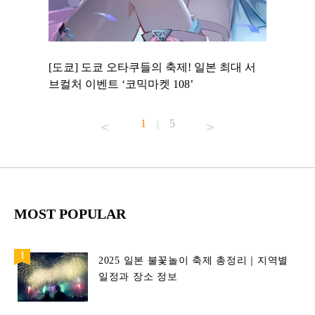
 to
[도쿄] 도쿄 오타쿠들의 축제! 일본 최대 서
[도쿄] 
 맛집 무료
브컬처 이벤트 ‘코믹마켓 108’
에서 즐기
1
5
|
MOST POPULAR
2025 일본 불꽃놀이 축제 총정리｜지역별
일정과 장소 정보