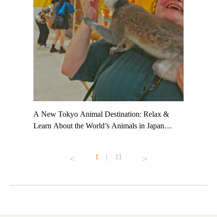
t TeamLab
A New Tokyo Animal Destination: Relax &
Shohei Oh
ng their
Learn About the World’s Animals in Japan
Other Jap
t to
#pr #japankuru #anitouch #anitouchtokyodome
From Kow
o see it for
#capybara #capybaracafe #animalcafe #tokyotrip
#pr #japa
1
|
11
#japantrip #카피바라 #애니터치 #아이와가볼
#kowa #sy
ink in bio)
만한곳 #도쿄여행 #가족여행 #東京旅遊 #東
#preworko
ex #kyoto
京親子景點 #日本動物互動體驗 #水豚泡澡 #
#japan
東京巨蛋城 #เที่ยวญี่ปุ่น2025 #ที่เที่ยว
#오타니쇼
on view of
ครอบครัว #สวนสัตว์ในร่ม #TokyoDomeCity
本旅遊 #運