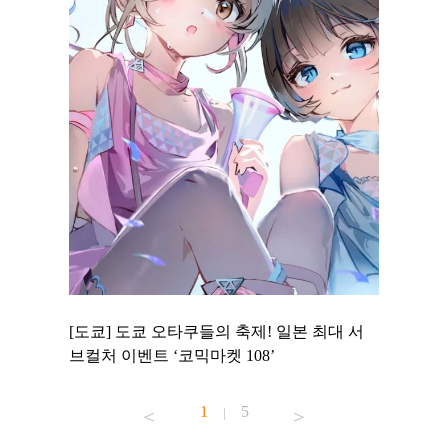
 to
[도쿄] 도쿄 오타쿠들의 축제! 일본 최대 서
[도쿄] 
 맛집 무료
브컬처 이벤트 ‘코믹마켓 108’
에서 즐기
1
5
|