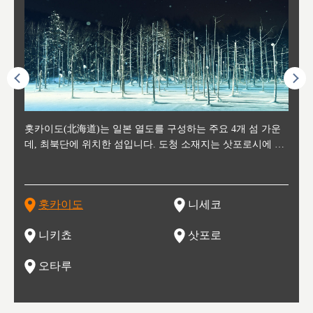
후에 위
홋카이도(北海道)는 일본 열도를 구성하는 주요 4개 섬 가운
신치토세 공항에서 약 2시간 거리의 니세코는, 세계 각지로부
홋카이도의 오타루에서 약 30여분 이동하면 도착하는 이곳은,
홋카이도의 도청 소재지로, 정치와 경제의 중심 도시로, 매년
홋카이도를 대표하는 관광 명소로 예로부터 무역항과 철도를
도호쿠
도호쿠
일본
일본
수수를
데, 최북단에 위치한 섬입니다. 도청 소재지는 삿포로시에 위
터 스키를 즐기기 위해 찾아드는 외국인 관광객들로 붐비는
과수 재배가 활발히 이뤄지는 작은 마을로, 포도와 사과, 체리
2월 오오도리 공원과 스스키노를 중심으로 시내 전역에서 열
통해 번영한 항구도시입니다. 운하를 따라 무역 상품을 보관
현, 
가타현, 후
한 자
리, 
 남쪽
치해 있습니다. 삿포로 맥주로 익히 알려진 삿포로시와 유명
도시로, 일본의 스노우 파우더를 제대로 즐길 수 있는 대형 스
가 생산됩니다. 특히 포도와 와인의 마을로 요이치시와 함께
리는 삿포로 눈 축제는 세계적인 이벤트로 알려져 있습니다.
하던 창고들이 당시의 모집을 간직하며 늘어서 있고, 창고 안
6현을
마츠리 (
부한 자연의 
시대
오키나
스키 리조트와 골프로 유명한 니세코정, 일본 3대 야경의 하
노우 리조트 지역입니다.
니키를 둘러보는 와인 투어리즘도 활성화되어 있는 곳입니다.
맥주와 라멘,양고기와 각종 신선한 해산물과 농산물로 미각과
은 박물관과, 라이브하우스, 수제 맥주 레스토랑과 카페등의
동북 
술)
세워
카마쓰, 오제 국립공원과 쓰루가성 공원, 
는 지
나로 꼽히는 하코다테시, 오타루 운하와 이국적인 풍경이 그
와인을 통해 신선한 지역의 먹거리와 오염되지않은 자연의 매
시각을 만족시켜주는 도시입니다.
레스토랑으로 쓰이고 있습니다.
한민국
신사와
벽한 파
홋카이도
니세코
도
이 가득
림 같은 오타루시가 관광지로 유명합니다.
력을 즐길 수 있는 여행을 즐길 수 있는 곳입니다.
한 
기있는 관광명소로
한 사
관광
네자와
니키쵸
삿포로
오타루