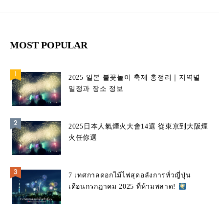
MOST POPULAR
2025 일본 불꽃놀이 축제 총정리｜지역별
일정과 장소 정보
2025日本人氣煙火大會14選 從東京到大阪煙
火任你選
7 เทศกาลดอกไม้ไฟสุดอลังการทั่วญี่ปุ่น
เดือนกรกฎาคม 2025 ที่ห้ามพลาด!