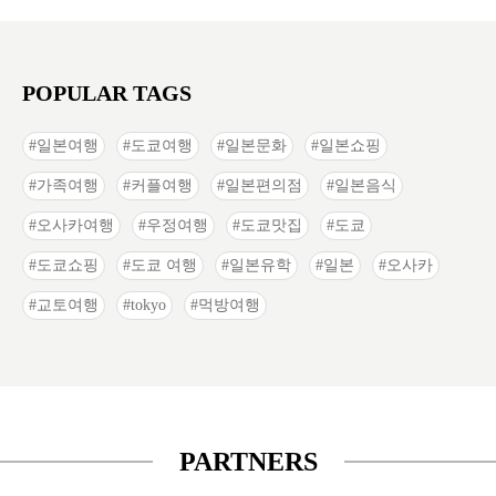
POPULAR TAGS
일본여행
도쿄여행
일본문화
일본쇼핑
가족여행
커플여행
일본편의점
일본음식
오사카여행
우정여행
도쿄맛집
도쿄
도쿄쇼핑
도쿄 여행
일본유학
일본
오사카
교토여행
tokyo
먹방여행
PARTNERS