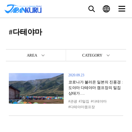
#다테야마
AREA
CATEGORY
2020.09.23
코로나가 불러온 일본의 진풍경 :
도야마 다테야마 캠프장의 밀집
상태가….
관광
3밀집
다테야마
다테야마캠프장