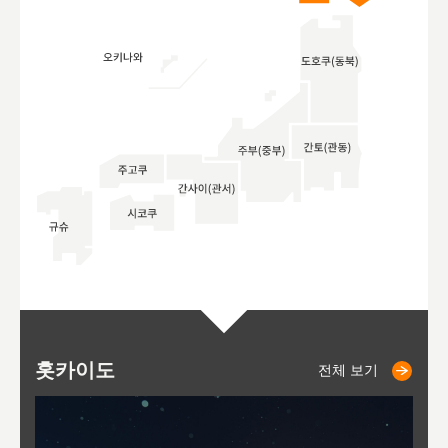
홋카이도
니세코
니키쵸
삿포로
오타루
도호
아
야
후
전체 보기
전체 보기
전체 보기
전체 보기
전체 보기