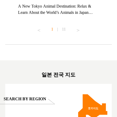
t TeamLab
A New Tokyo Animal Destination: Relax &
Shohei Oh
ng their
Learn About the World’s Animals in Japan
Other Jap
t to
#pr #japankuru #anitouch #anitouchtokyodome
From Kow
o see it for
#capybara #capybaracafe #animalcafe #tokyotrip
#pr #japa
1
|
11
#japantrip #카피바라 #애니터치 #아이와가볼
#kowa #sy
ink in bio)
만한곳 #도쿄여행 #가족여행 #東京旅遊 #東
#preworko
ex #kyoto
京親子景點 #日本動物互動體驗 #水豚泡澡 #
#japan
東京巨蛋城 #เที่ยวญี่ปุ่น2025 #ที่เที่ยว
#오타니쇼
on view of
ครอบครัว #สวนสัตว์ในร่ม #TokyoDomeCity
本旅遊 #運
oto ®
#anitouchtokyodome
ญี่ปุ่น #เ
#ผลิตภัณฑ์
일본 전국 지도
SEARCH BY REGION