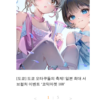
 to
[도쿄] 도쿄 오타쿠들의 축제! 일본 최대 서
[도쿄] 
 맛집 무료
브컬처 이벤트 ‘코믹마켓 108’
에서 즐기
1
5
|