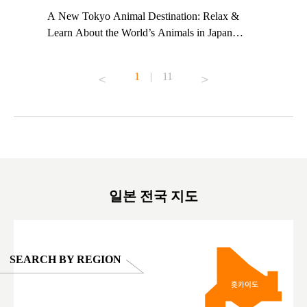
t TeamLab
A New Tokyo Animal Destination: Relax &
Shohei Oh
ng their
Learn About the World’s Animals in Japan
Other Jap
t to
#pr #japankuru #anitouch #anitouchtokyodome
From Kow
o see it for
#capybara #capybaracafe #animalcafe #tokyotrip
#pr #japa
1
|
11
#japantrip #카피바라 #애니터치 #아이와가볼
#kowa #sy
ink in bio)
만한곳 #도쿄여행 #가족여행 #東京旅遊 #東
#preworko
ex #kyoto
京親子景點 #日本動物互動體驗 #水豚泡澡 #
#japan
東京巨蛋城 #เที่ยวญี่ปุ่น2025 #ที่เที่ยว
#오타니쇼
on view of
ครอบครัว #สวนสัตว์ในร่ม #TokyoDomeCity
本旅遊 #運
oto ®
#anitouchtokyodome
ญี่ปุ่น #เ
#ผลิตภัณฑ์
일본 전국 지도
SEARCH BY REGION