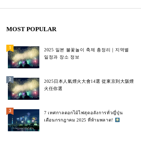
MOST POPULAR
2025 일본 불꽃놀이 축제 총정리｜지역별
일정과 장소 정보
2025日本人氣煙火大會14選 從東京到大阪煙
火任你選
7 เทศกาลดอกไม้ไฟสุดอลังการทั่วญี่ปุ่น
เดือนกรกฎาคม 2025 ที่ห้ามพลาด!