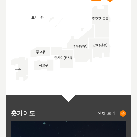
홋카이도
니세코
니키쵸
삿포로
오타루
도호
아
야
후
전체 보기
전체 보기
전체 보기
전체 보기
전체 보기