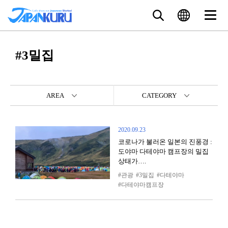
#3밀집
AREA
CATEGORY
2020.09.23
코로나가 불러온 일본의 진풍경 :
도야마 다테야마 캠프장의 밀집
상태가….
관광
3밀집
다테야마
다테야마캠프장