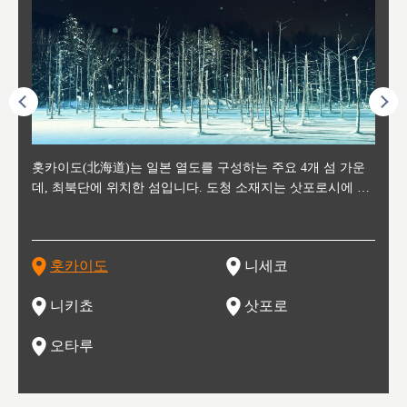
후에 위
홋카이도(北海道)는 일본 열도를 구성하는 주요 4개 섬 가운
신치토세 공항에서 약 2시간 거리의 니세코는, 세계 각지로부
홋카이도의 오타루에서 약 30여분 이동하면 도착하는 이곳은,
홋카이도의 도청 소재지로, 정치와 경제의 중심 도시로, 매년
홋카이도를 대표하는 관광 명소로 예로부터 무역항과 철도를
도호쿠
도호쿠
일본
일본
수수를
데, 최북단에 위치한 섬입니다. 도청 소재지는 삿포로시에 위
터 스키를 즐기기 위해 찾아드는 외국인 관광객들로 붐비는
과수 재배가 활발히 이뤄지는 작은 마을로, 포도와 사과, 체리
2월 오오도리 공원과 스스키노를 중심으로 시내 전역에서 열
통해 번영한 항구도시입니다. 운하를 따라 무역 상품을 보관
현, 
가타현, 후
한 자
리, 
 남쪽
치해 있습니다. 삿포로 맥주로 익히 알려진 삿포로시와 유명
도시로, 일본의 스노우 파우더를 제대로 즐길 수 있는 대형 스
가 생산됩니다. 특히 포도와 와인의 마을로 요이치시와 함께
리는 삿포로 눈 축제는 세계적인 이벤트로 알려져 있습니다.
하던 창고들이 당시의 모집을 간직하며 늘어서 있고, 창고 안
6현을
마츠리 (
부한 자연의 
시대
오키나
스키 리조트와 골프로 유명한 니세코정, 일본 3대 야경의 하
노우 리조트 지역입니다.
니키를 둘러보는 와인 투어리즘도 활성화되어 있는 곳입니다.
맥주와 라멘,양고기와 각종 신선한 해산물과 농산물로 미각과
은 박물관과, 라이브하우스, 수제 맥주 레스토랑과 카페등의
동북 
술)
세워
카마쓰, 오제 국립공원과 쓰루가성 공원, 
는 지
나로 꼽히는 하코다테시, 오타루 운하와 이국적인 풍경이 그
와인을 통해 신선한 지역의 먹거리와 오염되지않은 자연의 매
시각을 만족시켜주는 도시입니다.
레스토랑으로 쓰이고 있습니다.
한민국
신사와
벽한 파
홋카이도
니세코
도
이 가득
림 같은 오타루시가 관광지로 유명합니다.
력을 즐길 수 있는 여행을 즐길 수 있는 곳입니다.
한 
기있는 관광명소로
한 사
관광
네자와
니키쵸
삿포로
오타루