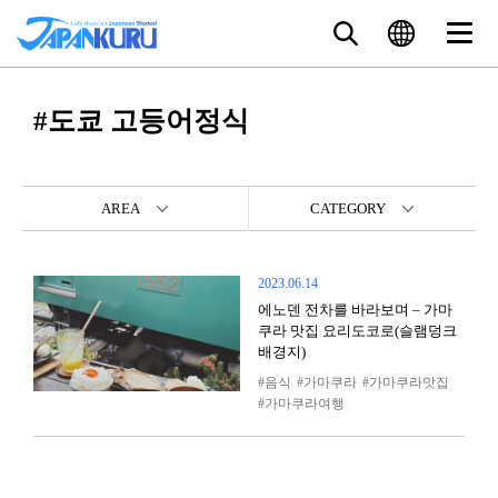
#도쿄 고등어정식
AREA
CATEGORY
2023.06.14
에노덴 전차를 바라보며 – 가마
쿠라 맛집 요리도코로(슬램덩크
배경지)
음식
가마쿠라
가마쿠라맛집
가마쿠라여행