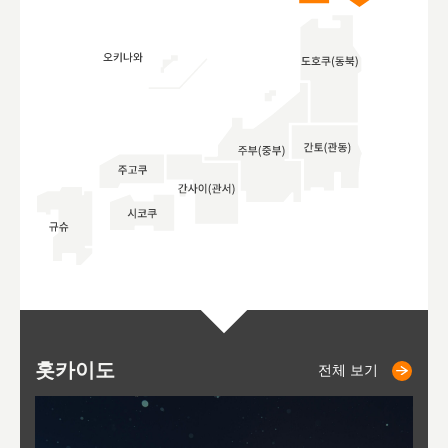
홋카이도
니세코
니키쵸
삿포로
오타루
도호
아
야
후
전체 보기
전체 보기
전체 보기
전체 보기
전체 보기