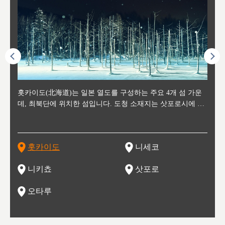
후에 위
홋카이도(北海道)는 일본 열도를 구성하는 주요 4개 섬 가운
신치토세 공항에서 약 2시간 거리의 니세코는, 세계 각지로부
홋카이도의 오타루에서 약 30여분 이동하면 도착하는 이곳은,
홋카이도의 도청 소재지로, 정치와 경제의 중심 도시로, 매년
홋카이도를 대표하는 관광 명소로 예로부터 무역항과 철도를
도호쿠
도호쿠
일본
일본
수수를
데, 최북단에 위치한 섬입니다. 도청 소재지는 삿포로시에 위
터 스키를 즐기기 위해 찾아드는 외국인 관광객들로 붐비는
과수 재배가 활발히 이뤄지는 작은 마을로, 포도와 사과, 체리
2월 오오도리 공원과 스스키노를 중심으로 시내 전역에서 열
통해 번영한 항구도시입니다. 운하를 따라 무역 상품을 보관
현, 
가타현, 후
한 자
리, 
 남쪽
치해 있습니다. 삿포로 맥주로 익히 알려진 삿포로시와 유명
도시로, 일본의 스노우 파우더를 제대로 즐길 수 있는 대형 스
가 생산됩니다. 특히 포도와 와인의 마을로 요이치시와 함께
리는 삿포로 눈 축제는 세계적인 이벤트로 알려져 있습니다.
하던 창고들이 당시의 모집을 간직하며 늘어서 있고, 창고 안
6현을
마츠리 (
부한 자연의 
시대
오키나
스키 리조트와 골프로 유명한 니세코정, 일본 3대 야경의 하
노우 리조트 지역입니다.
니키를 둘러보는 와인 투어리즘도 활성화되어 있는 곳입니다.
맥주와 라멘,양고기와 각종 신선한 해산물과 농산물로 미각과
은 박물관과, 라이브하우스, 수제 맥주 레스토랑과 카페등의
동북 
술)
세워
카마쓰, 오제 국립공원과 쓰루가성 공원, 
는 지
나로 꼽히는 하코다테시, 오타루 운하와 이국적인 풍경이 그
와인을 통해 신선한 지역의 먹거리와 오염되지않은 자연의 매
시각을 만족시켜주는 도시입니다.
레스토랑으로 쓰이고 있습니다.
한민국
신사와
벽한 파
홋카이도
니세코
도
이 가득
림 같은 오타루시가 관광지로 유명합니다.
력을 즐길 수 있는 여행을 즐길 수 있는 곳입니다.
한 
기있는 관광명소로
한 사
관광
네자와
니키쵸
삿포로
오타루