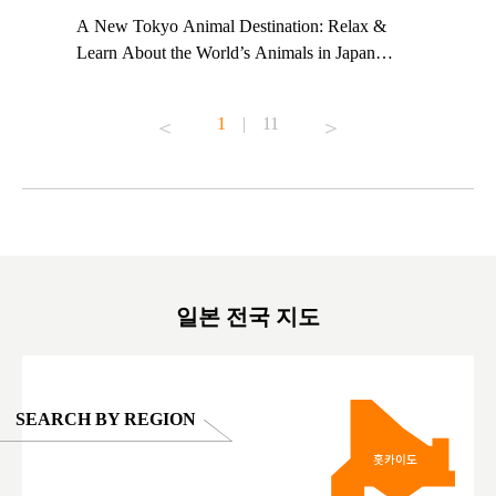
t TeamLab
A New Tokyo Animal Destination: Relax &
Shohei Oh
ng their
Learn About the World’s Animals in Japan
Other Jap
t to
#pr #japankuru #anitouch #anitouchtokyodome
From Kow
o see it for
#capybara #capybaracafe #animalcafe #tokyotrip
#pr #japa
1
|
11
#japantrip #카피바라 #애니터치 #아이와가볼
#kowa #sy
ink in bio)
만한곳 #도쿄여행 #가족여행 #東京旅遊 #東
#preworko
ex #kyoto
京親子景點 #日本動物互動體驗 #水豚泡澡 #
#japan
東京巨蛋城 #เที่ยวญี่ปุ่น2025 #ที่เที่ยว
#오타니쇼
on view of
ครอบครัว #สวนสัตว์ในร่ม #TokyoDomeCity
本旅遊 #運
oto ®
#anitouchtokyodome
ญี่ปุ่น #เ
#ผลิตภัณฑ์
일본 전국 지도
SEARCH BY REGION