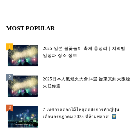
MOST POPULAR
2025 일본 불꽃놀이 축제 총정리｜지역별
일정과 장소 정보
2025日本人氣煙火大會14選 從東京到大阪煙
火任你選
7 เทศกาลดอกไม้ไฟสุดอลังการทั่วญี่ปุ่น
เดือนกรกฎาคม 2025 ที่ห้ามพลาด!