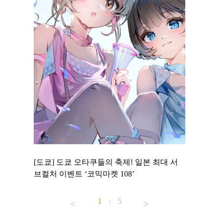
 to
[도쿄] 도쿄 오타쿠들의 축제! 일본 최대 서
[도쿄] 
 맛집 무료
브컬처 이벤트 ‘코믹마켓 108’
에서 즐기
1
5
|