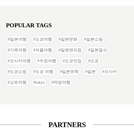
POPULAR TAGS
일본여행
도쿄여행
일본문화
일본쇼핑
가족여행
커플여행
일본편의점
일본음식
오사카여행
우정여행
도쿄맛집
도쿄
도쿄쇼핑
도쿄 여행
일본유학
일본
오사카
교토여행
tokyo
먹방여행
PARTNERS